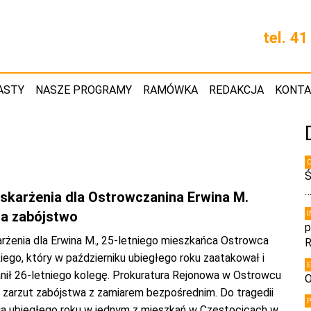
tel. 4
ASTY
NASZE PROGRAMY
RAMÓWKA
REDAKCJA
KONT
Ś
oskarżenia dla Ostrowczanina Erwina M.
a zabójstwo
p
arżenia dla Erwina M., 25-letniego mieszkańca Ostrowca
R
ego, który w październiku ubiegłego roku zaatakował i
anił 26-letniego kolegę. Prokuratura Rejonowa w Ostrowcu
O
 zarzut zabójstwa z zamiarem bezpośrednim. Do tragedii
nią ubiegłego roku w jednym z mieszkań w Częstocicach w