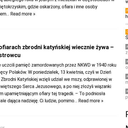
w
tokrzyskim, gdzie oskarżony, ofiara i inne osoby
zem
… Read more »
h
Ś
ofiarach zbrodni katyńskiej wiecznie żywa –
z
strowcu
 uczcili pamięć zamordowanych przez NKWD w 1940 roku
o
ęcy Polaków. W poniedziałek, 13 kwietnia, czyli w Dzień
 Zbrodni Katyńskiej wzięli udział we mszy, odprawionej w
m
więtszego Serca Jezusowego, a po niej złożyli wiązanki
 upamiętniającym ofiary tej tragedii. – To podniosła
p
ale dająca nadzieję. Ci ludzie, pomimo
… Read more »