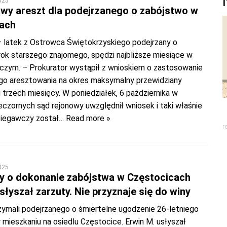
025
y areszt dla podejrzanego o zabójstwo w
ach
 – latek z Ostrowca Świętokrzyskiego podejrzany o
rok starszego znajomego, spędzi najbliższe miesiące w
dczym. – Prokurator wystąpił z wnioskiem o zastosowanie
 aresztowania na okres maksymalny przewidziany
 trzech miesięcy. W poniedziałek, 6 października w
czornych sąd rejonowy uwzględnił wniosek i taki właśnie
iegawczy został
… Read more »
r
025
y o dokonanie zabójstwa w Częstocicach
słyszał zarzuty. Nie przyznaje się do winy
zymali podejrzanego o śmiertelne ugodzenie 26-letniego
mieszkaniu na osiedlu Częstocice. Erwin M. usłyszał