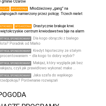
 gminie Ożarów
Młodzieżowy „gang” na
POLICJA
WYDARZENIA
ulajnogach namierzony przez policję. Trzech nielet
…
Drastycznie brakuje krwi.
OSTROWIEC
WYDARZENIA
więtokrzyskie centrum krwiodawstwa bije na alarm
Dla kogo obrączki z białego
ARTYKUŁ SPONSOROWANY
łota? Poradnik od Marko
Kredyt hipoteczny ze stałym
ARTYKUŁ SPONSOROWANY
procentowaniem – dla kogo to dobry wybór?
Makijaż, który wygląda jak bez
ARTYKUŁ SPONSOROWANY
akijażu, czyli jak prawidłowo wykonać make …
Jaka szafa do wąskiego
ARTYKUŁ SPONSOROWANY
rzedpokoju? Porównanie rozwiązań
POGODA