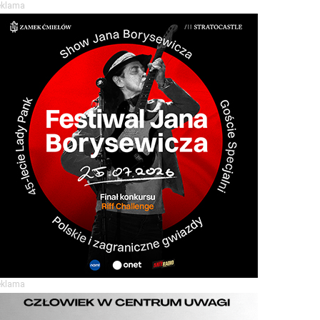
eklama
eklama