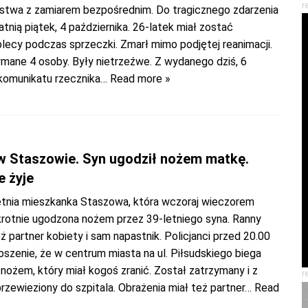
r
jstwa z zamiarem bezpośrednim. Do tragicznego zdarzenia
tnią piątek, 4 października. 26-latek miał zostać
lecy podczas sprzeczki. Zmarł mimo podjętej reanimacji.
ymane 4 osoby. Były nietrzeźwe. Z wydanego dziś, 6
 komunikatu rzecznika
… Read more »
w Staszowie. Syn ugodził nożem matkę.
e żyje
letnia mieszkanka Staszowa, która wczoraj wieczorem
akrotnie ugodzona nożem przez 39-letniego syna. Ranny
ż partner kobiety i sam napastnik. Policjanci przed 20.00
oszenie, że w centrum miasta na ul. Piłsudskiego biega
ożem, który miał kogoś zranić. Został zatrzymany i z
r
rzewieziony do szpitala. Obrażenia miał też partner
… Read