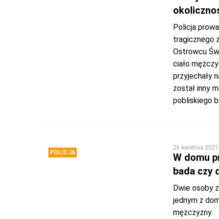
okoliczno
Policja prowa
tragicznego z
Ostrowcu Świ
ciało mężczyz
przyjechały n
został inny 
pobliskiego b
26 kwietnia 2021
POLICJA
W domu pr
bada czy 
Dwie osoby za
jednym z dom
mężczyzny.