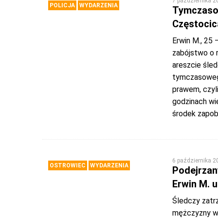
7 października 2
POLICJA
WYDARZENIA
Tymczasow
Częstocic
Erwin M., 25
zabójstwo o 
areszcie śle
tymczasowego
prawem, czyli
godzinach wie
środek zapob
6 października 2
OSTROWIEC
WYDARZENIA
Podejrzan
Erwin M. u
Śledczy zatr
mężczyzny w 