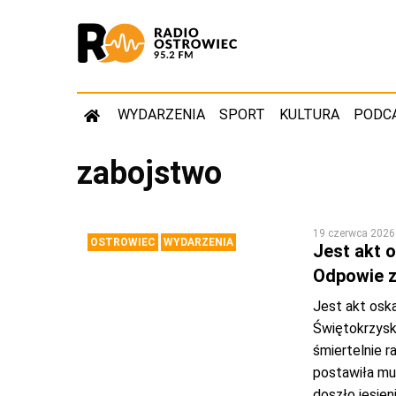
WYDARZENIA
SPORT
KULTURA
PODC
zabojstwo
19 czerwca 2026
OSTROWIEC
WYDARZENIA
Jest akt 
Odpowie z
Jest akt osk
Świętokrzyski
śmiertelnie r
postawiła mu
doszło jesie