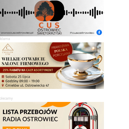
eklama
olecamy