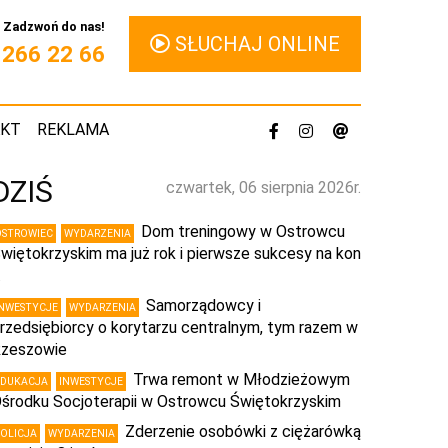
Zadzwoń do nas!
SŁUCHAJ ONLINE
1 266 22 66
AKT
REKLAMA
DZIŚ
czwartek, 06 sierpnia 2026r.
Dom treningowy w Ostrowcu
OSTROWIEC
WYDARZENIA
więtokrzyskim ma już rok i pierwsze sukcesy na kon
…
Samorządowcy i
INWESTYCJE
WYDARZENIA
rzedsiębiorcy o korytarzu centralnym, tym razem w
zeszowie
Trwa remont w Młodzieżowym
EDUKACJA
INWESTYCJE
środku Socjoterapii w Ostrowcu Świętokrzyskim
Zderzenie osobówki z ciężarówką
POLICJA
WYDARZENIA