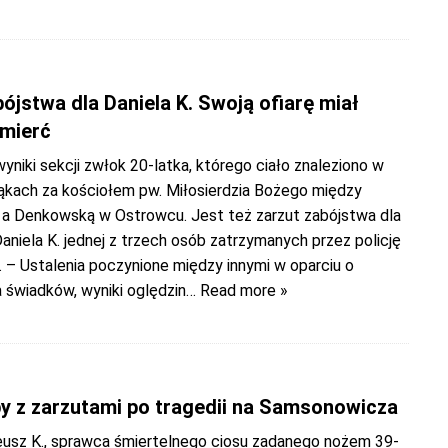
ójstwa dla Daniela K. Swoją ofiarę miał
śmierć
niki sekcji zwłok 20-latka, którego ciało znaleziono w
łąkach za kościołem pw. Miłosierdzia Bożego między
ą a Denkowską w Ostrowcu. Jest też zarzut zabójstwa dla
aniela K. jednej z trzech osób zatrzymanych przez policję
. – Ustalenia poczynione między innymi w oparciu o
 świadków, wyniki oględzin
… Read more »
y z zarzutami po tragedii na Samsonowicza
eusz K., sprawca śmiertelnego ciosu zadanego nożem 39-