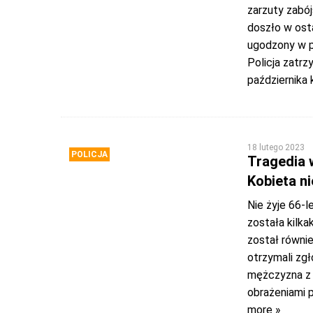
zarzuty zabó
doszło w osta
ugodzony w p
Policja zatrz
października
18 lutego 2023
POLICJA
Tragedia 
Kobieta ni
Nie żyje 66-
została kilk
został równie
otrzymali zgł
mężczyzna z n
obrażeniami p
more »