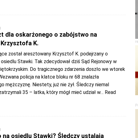
1
zt dla oskarżonego o zabójstwo na
Krzysztofa K.
r
iące został aresztowany Krzysztof K. podejrzany o
 osiedlu Stawki. Tak zdecydował dziś Sąd Rejonowy w
ętokrzyskim. Do tragicznego zdarzenia doszło we wtorek
Wezwana policja na klatce bloku nr 68 znalazła
 mężczyznę. Niestety, już nie żył. Śledczy niemal
atrzymali 35 – latka, który mógł mieć udział w
… Read
P
1
 na osiedlu Stawki? Śledczy ustalają