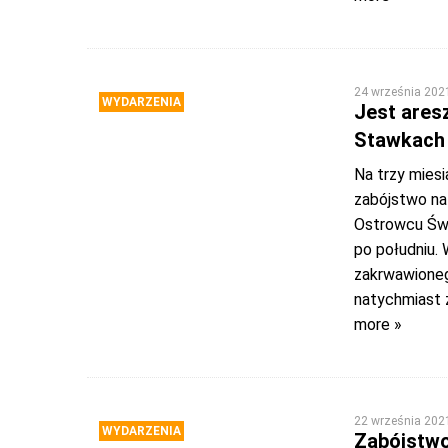
24 września 202
WYDARZENIA
Jest ares
Stawkach 
Na trzy mies
zabójstwo na
Ostrowcu Świ
po południu. 
zakrwawionego
natychmiast z
more »
22 września 202
WYDARZENIA
Zabójstwo