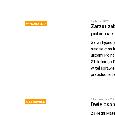
22 lipca 2020
WYDARZENIA
Zarzut zab
pobić na 
Są wstępne wy
niedzielę na 
ulicami Poln
21-letniego D
w tej sprawie
przesłuchania
11 czerwca 2019
OSTROWIEC
Dwie osob
23-letni Mat