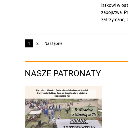
latkowi w os
zabójstwa. Pr
zatrzymanej 
1
2
Następne
NASZE PATRONATY