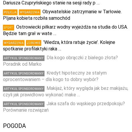
Dariusza Czupryńskiego stanie na sesji rady p …
Obywatelskie zatrzymanie w Tarłowie.
POLICJA
WYDARZENIA
PIjana kobieta rozbiła samochód
Ostrowiecki piłkarz wodny wyjeżdża na studia do USA.
SPORT
Będzie tam grał w wate …
’Wiedza, która ratuje życie’. Kolejne
WYDARZENIA
ZDROWIE
spotkanie profilaktyki raka …
Dla kogo obrączki z białego złota?
ARTYKUŁ SPONSOROWANY
Poradnik od Marko
Kredyt hipoteczny ze stałym
ARTYKUŁ SPONSOROWANY
oprocentowaniem – dla kogo to dobry wybór?
Makijaż, który wygląda jak bez makijażu,
ARTYKUŁ SPONSOROWANY
czyli jak prawidłowo wykonać make …
Jaka szafa do wąskiego przedpokoju?
ARTYKUŁ SPONSOROWANY
Porównanie rozwiązań
POGODA