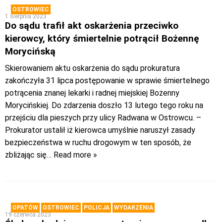
OSTROWIEC
1 sierpnia 2023
Do sądu trafił akt oskarżenia przeciwko
kierowcy, który śmiertelnie potrącił Bożennę
Morycińską
Skierowaniem aktu oskarżenia do sądu prokuratura
zakończyła 31 lipca postępowanie w sprawie śmiertelnego
potrącenia znanej lekarki i radnej miejskiej Bożenny
Morycińskiej. Do zdarzenia doszło 13 lutego tego roku na
przejściu dla pieszych przy ulicy Radwana w Ostrowcu. –
Prokurator ustalił iż kierowca umyślnie naruszył zasady
bezpieczeństwa w ruchu drogowym w ten sposób, że
zbliżając się
… Read more »
OPATÓW
OSTROWIEC
POLICJA
WYDARZENIA
19 czerwca 2023