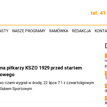
tel. 4
ASTY
NASZE PROGRAMY
RAMÓWKA
REDAKCJA
KONT
r
p
ma piłkarzy KSZO 1929 przed startem
gowego
T
-czarni wygrali w środę, 22 lipca 7:1 z czwartoligowym
Klubem Sportowym
d
K