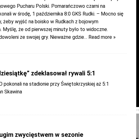
gowego Pucharu Polski. Pomarańczowo czarni na
onali w środę, 1 października 8:0 GKS Rudki. – Mocno się
y, żeby wyjść na boisko w Rudkach z bojowym
 Myślę, że od pierwszej minuty było to widoczne.
owoleni ze swojej gry. Nieważne gdzie
… Read more »
ziesiątkę” zdeklasował rywali 5:1
 pokonali na stadionie przy Świętokrzyskiej aż 5:1
an Skawina
r
ugim zwycięstwem w sezonie