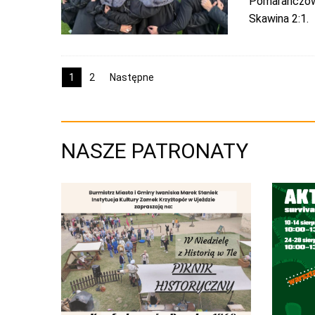
Pomarańczowo
Skawina 2:1.
1
2
Następne
NASZE PATRONATY