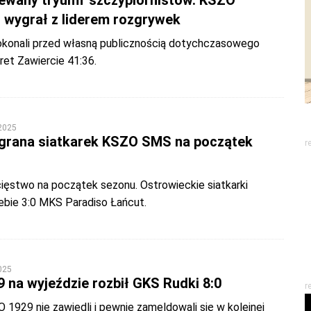
ewany tryumf szczypiornistów. KSZO
 wygrał z liderem rozgrywek
konali przed własną publicznością dotychczasowego
 Viret Zawiercie 41:36.
 2025
rana siatkarek KSZO SMS na początek
r
ięstwo na początek sezonu. Ostrowieckie siatkarki
iebie 3:0 MKS Paradiso Łańcut.
025
 na wyjeździe rozbił GKS Rudki 8:0
r
 1929 nie zawiedli i pewnie zameldowali się w kolejnej