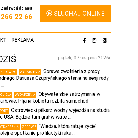
Zadzwoń do nas!
SŁUCHAJ ONLINE
1 266 22 66
AKT
REKLAMA
DZIŚ
piątek, 07 sierpnia 2026r.
Sprawa zwolnienia z pracy
OSTROWIEC
WYDARZENIA
adnego Dariusza Czupryńskiego stanie na sesji rady
 …
Obywatelskie zatrzymanie w
POLICJA
WYDARZENIA
arłowie. PIjana kobieta rozbiła samochód
Ostrowiecki piłkarz wodny wyjeżdża na studia
SPORT
o USA. Będzie tam grał w wate …
’Wiedza, która ratuje życie’.
WYDARZENIA
ZDROWIE
olejne spotkanie profilaktyki raka …