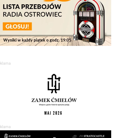
eklama
eklama