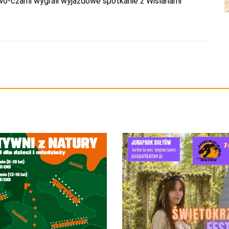
-czarni wygrali wyjazdowe spotkanie z Wiślanami