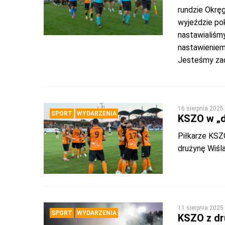
rundzie Okrę
wyjeździe pok
nastawialiśm
nastawieniem.
Jesteśmy zad
16 sierpnia 2025
SPORT
WYDARZENIA
KSZO w „d
Piłkarze KSZO
drużynę Wiśl
11 sierpnia 2025
SPORT
WYDARZENIA
KSZO z dr