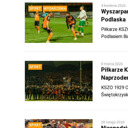
4 kwietnia 2026
SPORT
WYDARZENIA
Wyszarpan
Podlaska
Piłkarze KSZ
Podlasiem Bi
8 marca 2026
SPORT
Piłkarze K
Naprzode
KSZO 1929 Os
Świętokrzysk
28 lutego 2026
SPORT