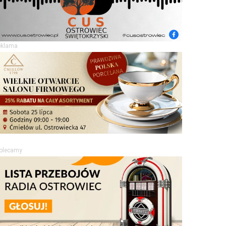
eklama
olecamy