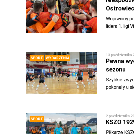
Niespodzi
Ostrowiec
Wojownicy po
lidera 1. ligi
13 października
SPORT
WYDARZENIA
Pewna wyg
sezonu
Szybkie zwyc
pokonały u s
2 października 2
SPORT
KSZO 1929
Piłkarze KSZO