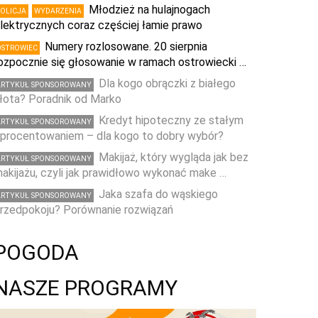
Młodzież na hulajnogach
POLICJA
WYDARZENIA
lektrycznych coraz częściej łamie prawo
Numery rozlosowane. 20 sierpnia
OSTROWIEC
ozpocznie się głosowanie w ramach ostrowiecki …
Dla kogo obrączki z białego
ARTYKUŁ SPONSOROWANY
łota? Poradnik od Marko
Kredyt hipoteczny ze stałym
ARTYKUŁ SPONSOROWANY
procentowaniem – dla kogo to dobry wybór?
Makijaż, który wygląda jak bez
ARTYKUŁ SPONSOROWANY
akijażu, czyli jak prawidłowo wykonać make …
Jaka szafa do wąskiego
ARTYKUŁ SPONSOROWANY
rzedpokoju? Porównanie rozwiązań
POGODA
NASZE PROGRAMY