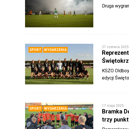
Druga wygra
27 czerwca 2025
SPORT
WYDARZENIA
Reprezent
Świętokrz
KSZO Oldboys
edycji Święto
17 maja 2025
SPORT
WYDARZENIA
Bramka D
trzy punkt