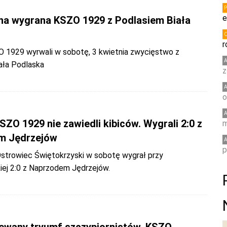
e
a wygrana KSZO 1929 z Podlasiem Biała
r
O 1929 wyrwali w sobotę, 3 kwietnia zwycięstwo z
ała Podlaska
z
o
SZO 1929 nie zawiedli kibiców. Wygrali 2:0 z
m
m Jędrzejów
p
trowiec Świętokrzyski w sobotę wygrał przy
iej 2:0 z Naprzodem Jędrzejów.