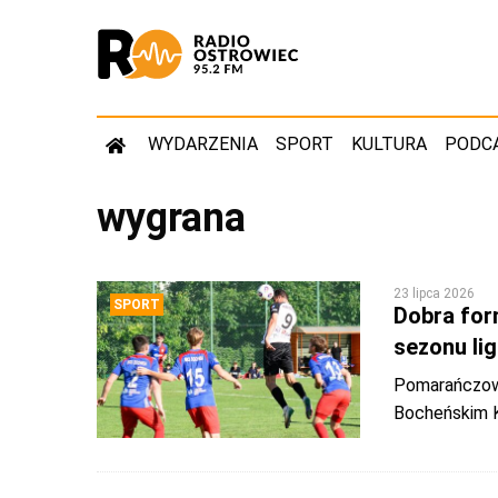
WYDARZENIA
SPORT
KULTURA
PODC
wygrana
23 lipca 2026
SPORT
Dobra for
sezonu li
Pomarańczowo
Bocheńskim 