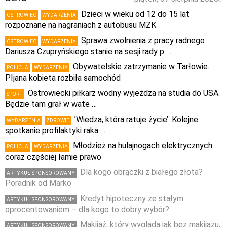
Dzieci w wieku od 12 do 15 lat
OSTROWIEC
WYDARZENIA
rozpoznane na nagraniach z autobusu MZK
Sprawa zwolnienia z pracy radnego
OSTROWIEC
WYDARZENIA
Dariusza Czupryńskiego stanie na sesji rady p …
Obywatelskie zatrzymanie w Tarłowie.
POLICJA
WYDARZENIA
PIjana kobieta rozbiła samochód
Ostrowiecki piłkarz wodny wyjeżdża na studia do USA.
SPORT
Będzie tam grał w wate …
’Wiedza, która ratuje życie’. Kolejne
WYDARZENIA
ZDROWIE
spotkanie profilaktyki raka …
Młodzież na hulajnogach elektrycznych
POLICJA
WYDARZENIA
coraz częściej łamie prawo
Dla kogo obrączki z białego złota?
ARTYKUŁ SPONSOROWANY
Poradnik od Marko
Kredyt hipoteczny ze stałym
ARTYKUŁ SPONSOROWANY
oprocentowaniem – dla kogo to dobry wybór?
Makijaż, który wygląda jak bez makijażu,
ARTYKUŁ SPONSOROWANY