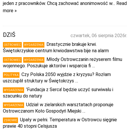
jeden z pracowników. Chcą zachować anonimowość w
… Read
more »
DZIŚ
czwartek, 06 sierpnia 2026r.
Drastycznie brakuje krwi.
OSTROWIEC
WYDARZENIA
Świętokrzyskie centrum krwiodawstwa bije na alarm
Młody Ostrowczanin reżyserem filmu
OSTROWIEC
WYDARZENIA
wojennego. Poszukuje aktorów i wsparcia fi …
Czy Polska 2050 wyjdzie z kryzysu? Rozłam
POLITYKA
uszczuplił struktury w Świętokrzys …
’Fundacja z Serca’ będzie uczyć surwiwalu i
WYDARZENIA
szacunku do natury
Udział w zielarskich warsztatach proponuje
WYDARZENIA
Ostrowczanom Koło Gospodyń Miejski …
Upały w pełni. Temperatura w Ostrowcu sięgnie
ZDROWIE
prawie 40 stopni Celsjusza