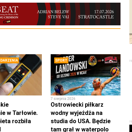
DARZENIA
SPORT
r
7 sierpnia 2026
kie
Ostrowiecki piłkarz
ie w Tarłowie.
wodny wyjeżdża na
ieta rozbiła
studia do USA. Będzie
r
d
tam grał w waterpolo