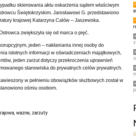
rzypadku skierowania aktu oskarżenia sądem właściwym
e
strowcu Świętokrzyskim.
Jarosławowi G. przedstawiono
uratury krajowej Katarzyna Calów – Jaszewska.
r
strowca zwiększyła się od marca o pięć.
z
korupcyjnym, jeden – nakłaniania innej osoby do
enia istotnych informacji w oświadczeniach majątkowych,
o
tów, jeden zarzut dotyczy przekroczenia uprawnień
jmowanego stanowiska do prywatnych celów prywatnych.
m
 zawieszony w pełnieniu obowiązków służbowych został w
ostanowiono ośmiu osobom.
p
Krajowa
,
wazne
,
zarzuty