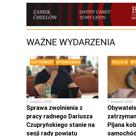
WAŻNE WYDARZENIA
OSTROWIEC
WYDARZENIA
POLICJA
WY
7 sierpnia 2026
7 sierpnia 2026
Sprawa zwolnienia z
Obywatels
pracy radnego Dariusza
zatrzyman
Czupryńskiego stanie na
PIjana kob
sesji rady powiatu
samochó