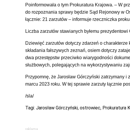
Poinformowała o tym Prokuratura Krajowa. – W p
do rozpoznania sprawy będzie Sąd Rejonowy w O
łącznie: 21 zarzutów –
informuje rzeczniczka prok
Liczba zarzutów stawianych byłemu prezydentowi O
Dziewięć zarzutów dotyczy zdarzeń o charakterze 
składania fałszywych zeznań, osiem dotyczy zataj
dwa przestępstw przeciwko wiarygodności dokumen
służbowych, polegających na wykorzystywaniu za
Przypomnę, że Jarosław
Górczyński zatrzymany i
marcu 2023 roku. W tej sprawie zarzuty łącznie p
/sla/
Tagi:
Jarosław Górczyński
,
ostrowiec
,
Prokuratura 
reklama