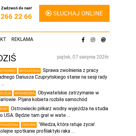
Zadzwoń do nas!
SŁUCHAJ ONLINE
1 266 22 66
AKT
REKLAMA
DZIŚ
piątek, 07 sierpnia 2026r.
Sprawa zwolnienia z pracy
OSTROWIEC
WYDARZENIA
adnego Dariusza Czupryńskiego stanie na sesji rady
 …
Obywatelskie zatrzymanie w
POLICJA
WYDARZENIA
arłowie. PIjana kobieta rozbiła samochód
Ostrowiecki piłkarz wodny wyjeżdża na studia
SPORT
o USA. Będzie tam grał w wate …
’Wiedza, która ratuje życie’.
WYDARZENIA
ZDROWIE
olejne spotkanie profilaktyki raka …