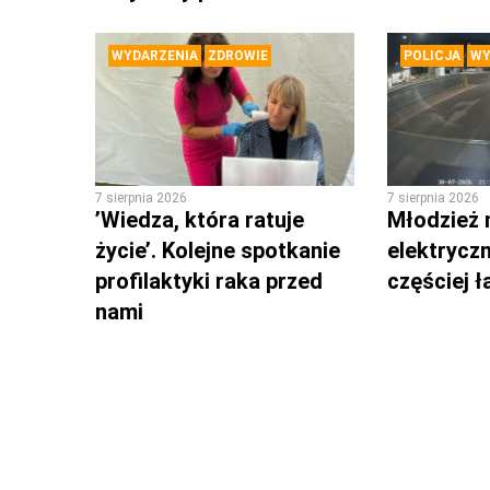
WYDARZENIA
ZDROWIE
POLICJA
WY
7 sierpnia 2026
7 sierpnia 2026
’Wiedza, która ratuje
Młodzież 
życie’. Kolejne spotkanie
elektrycz
profilaktyki raka przed
częściej 
nami