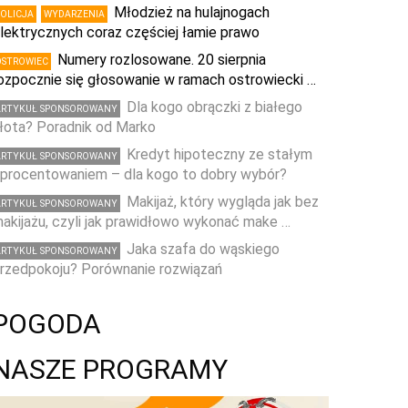
Młodzież na hulajnogach
POLICJA
WYDARZENIA
lektrycznych coraz częściej łamie prawo
Numery rozlosowane. 20 sierpnia
OSTROWIEC
ozpocznie się głosowanie w ramach ostrowiecki …
Dla kogo obrączki z białego
ARTYKUŁ SPONSOROWANY
łota? Poradnik od Marko
Kredyt hipoteczny ze stałym
ARTYKUŁ SPONSOROWANY
procentowaniem – dla kogo to dobry wybór?
Makijaż, który wygląda jak bez
ARTYKUŁ SPONSOROWANY
akijażu, czyli jak prawidłowo wykonać make …
Jaka szafa do wąskiego
ARTYKUŁ SPONSOROWANY
rzedpokoju? Porównanie rozwiązań
POGODA
NASZE PROGRAMY