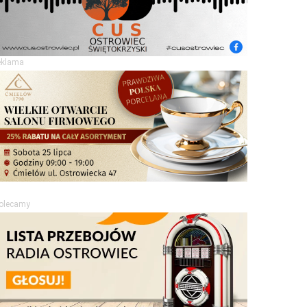
eklama
olecamy