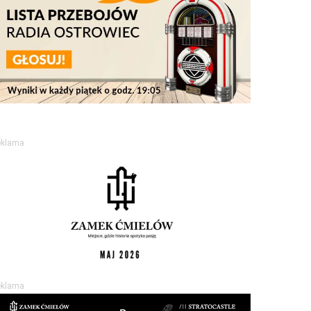
eklama
eklama