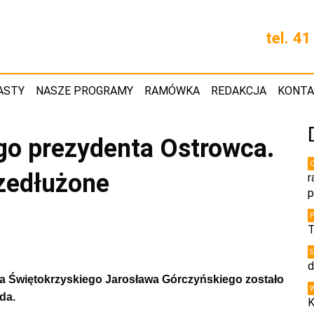
tel. 4
ASTY
NASZE PROGRAMY
RAMÓWKA
REDAKCJA
KONT
go prezydenta Ostrowca.
zedłużone
r
p
T
d
a Świętokrzyskiego Jarosława G
órczyńskiego zostało
da.
K