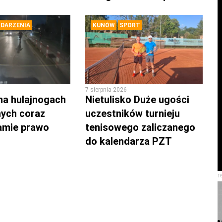
DARZENIA
KUNÓW
SPORT
7 sierpnia 2026
na hulajnogach
Nietulisko Duże ugości
nych coraz
uczestników turnieju
łamie prawo
tenisowego zaliczanego
do kalendarza PZT
r