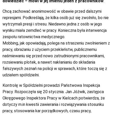
dowiedzieć – mówi w jej imieniu jeden z pracowników
.
Chcą zachować anonimowość w obawie przed dalszymi
represjami. Podkreślają, że kilka osób już się zwolniło, bo nie
wytrzymali presji i stresu. Niedawno jedna z osób w jego
wyniku miała zemdleć w pracy. Konieczna była interwencja
zespołu ratownictwa medycznego.
Mobbing, jak opowiadają, polega na straszeniu zwolnieniem z
pracy, obrażaniu z użyciem przekleństw, publicznemu
naśmiewaniu się przed nowo zatrudnionymi pracownikami,
rozsiewaniu plotek, a nawet nakłanianiu do składania
fałszywych zeznań na policji w sprawach, które toczą się z
udziałem spółdzielni.
Kontrolę w Spółdzielni prowadzi Państwowa Inspekcja
Pracy. Rozpoczęła się 20 stycznia. Jan Jóźwik, zastępca
Okręgowego Inspektora Pracy w Kielcach potwierdza, że
dotyczy m.in kwestii zawierania i rozwiązywania stosunku
pracy, stosowania kar porządkowych, czasu pracy,