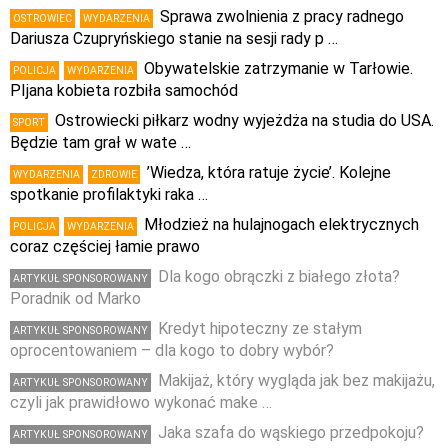
Sprawa zwolnienia z pracy radnego
OSTROWIEC
WYDARZENIA
Dariusza Czupryńskiego stanie na sesji rady p …
Obywatelskie zatrzymanie w Tarłowie.
POLICJA
WYDARZENIA
PIjana kobieta rozbiła samochód
Ostrowiecki piłkarz wodny wyjeżdża na studia do USA.
SPORT
Będzie tam grał w wate …
’Wiedza, która ratuje życie’. Kolejne
WYDARZENIA
ZDROWIE
spotkanie profilaktyki raka …
Młodzież na hulajnogach elektrycznych
POLICJA
WYDARZENIA
coraz częściej łamie prawo
Dla kogo obrączki z białego złota?
ARTYKUŁ SPONSOROWANY
Poradnik od Marko
Kredyt hipoteczny ze stałym
ARTYKUŁ SPONSOROWANY
oprocentowaniem – dla kogo to dobry wybór?
Makijaż, który wygląda jak bez makijażu,
ARTYKUŁ SPONSOROWANY
czyli jak prawidłowo wykonać make …
Jaka szafa do wąskiego przedpokoju?
ARTYKUŁ SPONSOROWANY