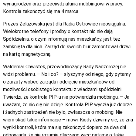
wynagrodzeń oraz przeciwdziałania mobbingowi w pracy.
Kontrola zakończyć się ma 4 marca.
Prezes Żelazowska jest dla Radia Ostrowiec nieosiągalna.
Wielokrotne telefony i prośby o kontakt nic nie dają.
Spółdzielnia, o czym informują nas mieszkańcy, jest też
zamknięta dla nich. Zarząd do swoich biur zamontował drzwi
na kartę magnetyczną.
Waldemar Chwistek, przewodniczący Rady Nadzorczej nie
widzi problemu. – No i co? – słyszymy od niego, gdy pytamy
o zarzuty wobec zarządu i odcięcie mieszkańców od
możliwości osobistego kontaktu z władzami spółdzielni.
Twierdzi, że kontrola PIP-u nie potwierdziła mobbingu. – Ja
uważam, że nic się nie dzieje. Kontrola PIP wyszła już dobrze
i żadnych zastrzeżeń nie było, zwłaszcza o mobbing. Nie
wiem skąd takie informacje – mówi. Kiedy dziwimy się, że zna
wyniki kontroli, która ma się zakończyć dopiero za dwa dni
odpowiada, że nie rozumie dlaczego więc pytamy o takie