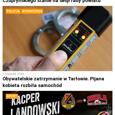
Czupryńskiego stanie na sesji rady powiatu
POLICJA
WYDARZENIA
7 sierpnia 2026
Obywatelskie zatrzymanie w Tarłowie. PIjana
kobieta rozbiła samochód
SPORT