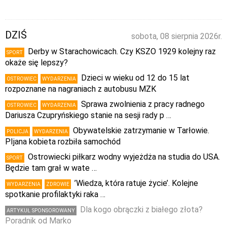
DZIŚ
sobota, 08 sierpnia 2026r.
Derby w Starachowicach. Czy KSZO 1929 kolejny raz
SPORT
okaże się lepszy?
Dzieci w wieku od 12 do 15 lat
OSTROWIEC
WYDARZENIA
rozpoznane na nagraniach z autobusu MZK
Sprawa zwolnienia z pracy radnego
OSTROWIEC
WYDARZENIA
Dariusza Czupryńskiego stanie na sesji rady p …
Obywatelskie zatrzymanie w Tarłowie.
POLICJA
WYDARZENIA
PIjana kobieta rozbiła samochód
Ostrowiecki piłkarz wodny wyjeżdża na studia do USA.
SPORT
Będzie tam grał w wate …
’Wiedza, która ratuje życie’. Kolejne
WYDARZENIA
ZDROWIE
spotkanie profilaktyki raka …
Dla kogo obrączki z białego złota?
ARTYKUŁ SPONSOROWANY
Poradnik od Marko