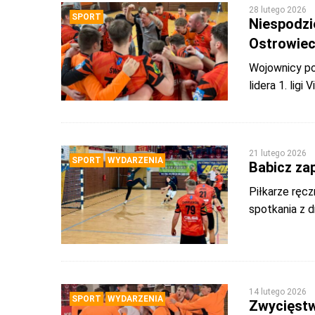
28 lutego 2026
SPORT
Niespodzi
Ostrowiec
Wojownicy po
lidera 1. ligi
21 lutego 2026
SPORT
WYDARZENIA
Babicz za
Piłkarze ręcz
spotkania z 
14 lutego 2026
SPORT
WYDARZENIA
Zwycięstw