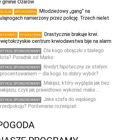
 gminie Ożarów
Młodzieżowy „gang” na
POLICJA
WYDARZENIA
ulajnogach namierzony przez policję. Trzech nielet
…
Drastycznie brakuje krwi.
OSTROWIEC
WYDARZENIA
więtokrzyskie centrum krwiodawstwa bije na alarm
Dla kogo obrączki z białego
ARTYKUŁ SPONSOROWANY
łota? Poradnik od Marko
Kredyt hipoteczny ze stałym
ARTYKUŁ SPONSOROWANY
procentowaniem – dla kogo to dobry wybór?
Makijaż, który wygląda jak bez
ARTYKUŁ SPONSOROWANY
akijażu, czyli jak prawidłowo wykonać make …
Jaka szafa do wąskiego
ARTYKUŁ SPONSOROWANY
rzedpokoju? Porównanie rozwiązań
POGODA