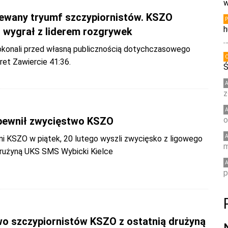
w
ewany tryumf szczypiornistów. KSZO
h
 wygrał z liderem rozgrywek
konali przed własną publicznością dotychczasowego
 Viret Zawiercie 41:36.
Ś
z
pewnił zwycięstwo KSZO
o
ni KSZO w piątek, 20 lutego wyszli zwycięsko z ligowego
m
drużyną UKS SMS Wybicki Kielce
p
o szczypiornistów KSZO z ostatnią drużyną