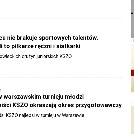
u nie brakuje sportowych talentów.
r
 to piłkarze ręczni i siatkarki
owieckich drużyn juniorskich KSZO
4
 warszawskim turnieju młodzi
P
niści KSZO okraszają okres przygotowawczy
si KSZO najlepsi w turnieju w Warszawie