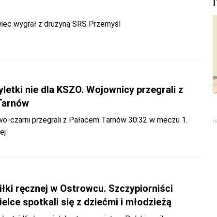
ec wygrał z drużyną SRS Przemyśl
letki nie dla KSZO. Wojownicy przegrali z
Tarnów
-czarni przegrali z Pałacem Tarnów 30:32 w meczu 1.
r
ej
łki ręcznej w Ostrowcu. Szczypiorniści
Kielce spotkali się z dziećmi i młodzieżą