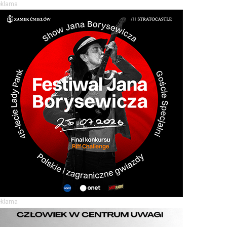
eklama
eklama