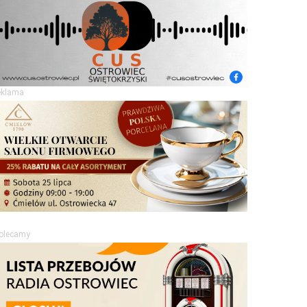
eklama
olecamy