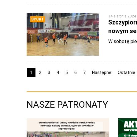
14 sierpnia 2024
SPORT
Szczypiorn
nowym se
W sobotę pie
1
2
3
4
5
6
7
Następne
Ostatnie
NASZE PATRONATY