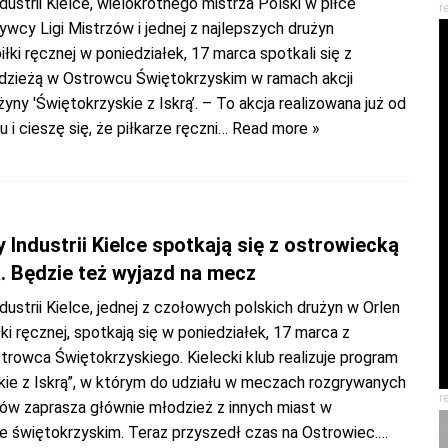
ustrii Kielce, wielokrotnego mistrza Polski w piłce
r
ywcy Ligi Mistrzów i jednej z najlepszych drużyn
piłki ręcznej w poniedziałek, 17 marca spotkali się z
odzieżą w Ostrowcu Świętokrzyskim w ramach akcji
użyny 'Świętokrzyskie z Iskrą’. – To akcja realizowana już od
 i cieszę się, że piłkarze ręczni
… Read more »
Industrii Kielce spotkają się z ostrowiecką
. Będzie też wyjazd na mecz
ustrii Kielce, jednej z czołowych polskich drużyn w Orlen
łki ręcznej, spotkają się w poniedziałek, 17 marca z
trowca Świętokrzyskiego. Kielecki klub realizuje program
kie z Iskrą”, w którym do udziału w meczach rozgrywanych
r
nów zaprasza głównie młodzież z innych miast w
 świętokrzyskim. Teraz przyszedł czas na Ostrowiec.
…