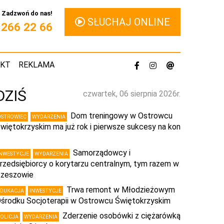
Zadzwoń do nas!
SŁUCHAJ ONLINE
1 266 22 66
AKT
REKLAMA
DZIŚ
czwartek, 06 sierpnia 2026r.
Dom treningowy w Ostrowcu
OSTROWIEC
WYDARZENIA
więtokrzyskim ma już rok i pierwsze sukcesy na kon
…
Samorządowcy i
INWESTYCJE
WYDARZENIA
rzedsiębiorcy o korytarzu centralnym, tym razem w
zeszowie
Trwa remont w Młodzieżowym
EDUKACJA
INWESTYCJE
środku Socjoterapii w Ostrowcu Świętokrzyskim
Zderzenie osobówki z ciężarówką
POLICJA
WYDARZENIA