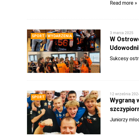
Read more »
3 marca 2025
SPORT
WYDARZENIA
W Ostrowc
Udowodnili
Sukcesy ostr
12 września 202
SPORT
Wygraną w
szczypior
Juniorzy młod