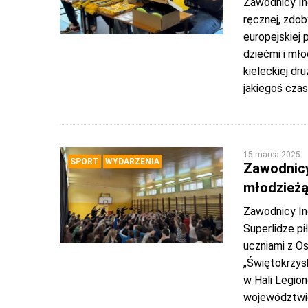
Zawodnicy Ind
ręcznej, zdob
europejskiej 
dziećmi i mł
kieleckiej dr
jakiegoś czasu
15 marca 2025
SPORT
WYDARZENIA
Zawodnicy 
młodzieżą
Zawodnicy Ind
Superlidze pi
uczniami z Os
„Świętokrzys
w Hali Legio
województwie