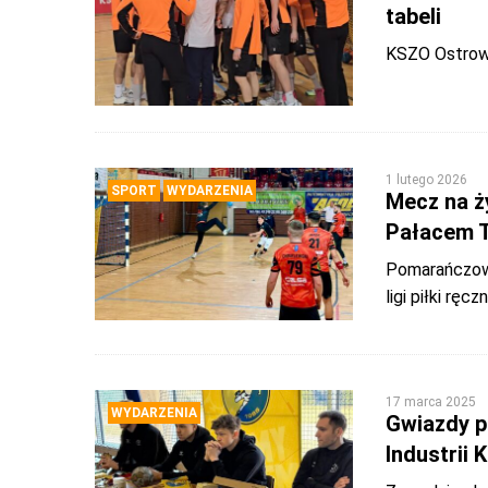
tabeli
KSZO Ostrowi
1 lutego 2026
SPORT
WYDARZENIA
Mecz na ży
Pałacem 
Pomarańczowo
ligi piłki ręczn
17 marca 2025
WYDARZENIA
Gwiazdy pi
Industrii 