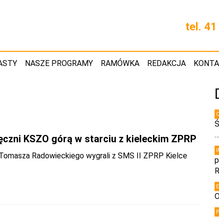
tel. 4
ASTY
NASZE PROGRAMY
RAMÓWKA
REDAKCJA
KONT
Ś
ręczni KSZO górą w starciu z kieleckim ZPRP
Tomasza Radowieckiego wygrali z SMS II ZPRP Kielce
p
R
O