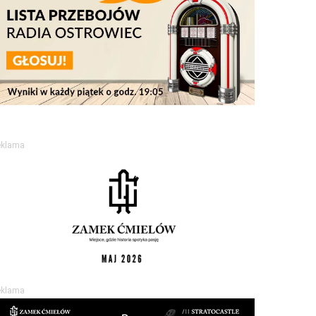
eklama
eklama