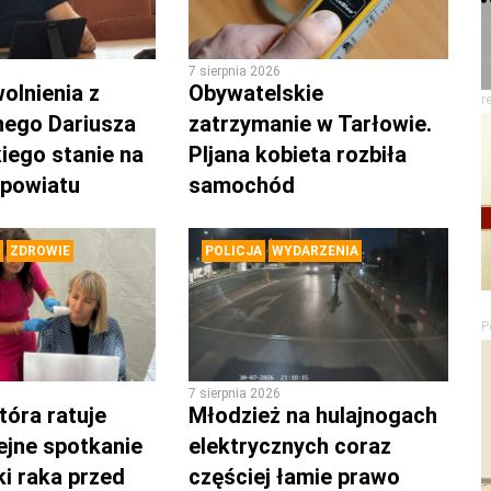
7 sierpnia 2026
olnienia z
Obywatelskie
r
nego Dariusza
zatrzymanie w Tarłowie.
iego stanie na
PIjana kobieta rozbiła
 powiatu
samochód
ZDROWIE
POLICJA
WYDARZENIA
P
7 sierpnia 2026
tóra ratuje
Młodzież na hulajnogach
lejne spotkanie
elektrycznych coraz
ki raka przed
częściej łamie prawo