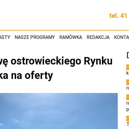
tel. 4
ASTY
NASZE PROGRAMY
RAMÓWKA
REDAKCJA
KONT
wę ostrowieckiego Rynku
a na oferty
k
r
r
p
T