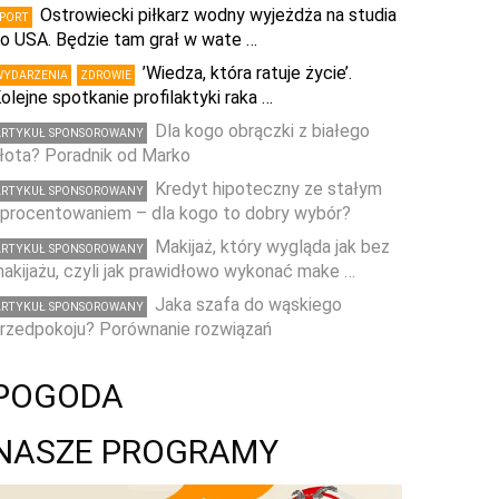
Ostrowiecki piłkarz wodny wyjeżdża na studia
SPORT
o USA. Będzie tam grał w wate …
’Wiedza, która ratuje życie’.
WYDARZENIA
ZDROWIE
olejne spotkanie profilaktyki raka …
Dla kogo obrączki z białego
ARTYKUŁ SPONSOROWANY
łota? Poradnik od Marko
Kredyt hipoteczny ze stałym
ARTYKUŁ SPONSOROWANY
procentowaniem – dla kogo to dobry wybór?
Makijaż, który wygląda jak bez
ARTYKUŁ SPONSOROWANY
akijażu, czyli jak prawidłowo wykonać make …
Jaka szafa do wąskiego
ARTYKUŁ SPONSOROWANY
rzedpokoju? Porównanie rozwiązań
POGODA
NASZE PROGRAMY