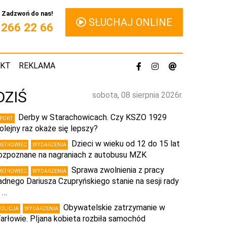
Zadzwoń do nas!
SŁUCHAJ ONLINE
1 266 22 66
AKT
REKLAMA
DZIŚ
sobota, 08 sierpnia 2026r.
Derby w Starachowicach. Czy KSZO 1929
SPORT
olejny raz okaże się lepszy?
Dzieci w wieku od 12 do 15 lat
OSTROWIEC
WYDARZENIA
ozpoznane na nagraniach z autobusu MZK
Sprawa zwolnienia z pracy
OSTROWIEC
WYDARZENIA
adnego Dariusza Czupryńskiego stanie na sesji rady
 …
Obywatelskie zatrzymanie w
POLICJA
WYDARZENIA
arłowie. PIjana kobieta rozbiła samochód