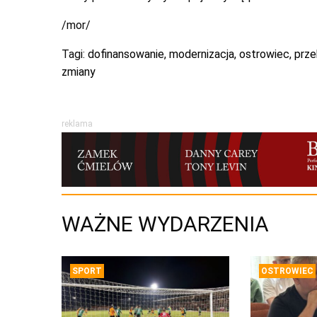
/mor/
Tagi:
dofinansowanie
,
modernizacja
,
ostrowiec
,
prze
zmiany
reklama
WAŻNE WYDARZENIA
SPORT
OSTROWIEC