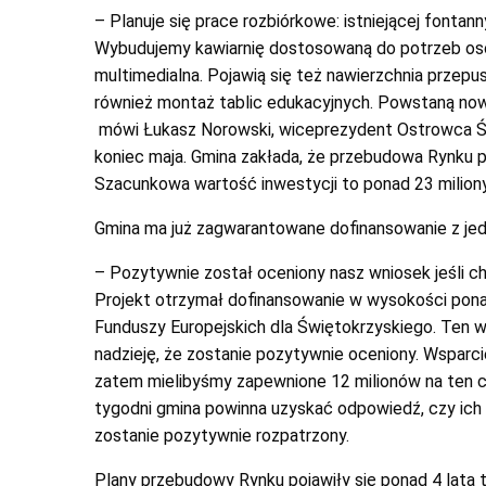
– Planuje się prace rozbiórkowe: istniejącej fontanny
Wybudujemy kawiarnię dostosowaną do potrzeb osó
multimedialna. Pojawią się też nawierzchnia przepu
również montaż tablic edukacyjnych. Powstaną now
mówi Łukasz Norowski, wiceprezydent Ostrowca Św
koniec maja. Gmina zakłada, że przebudowa Rynku p
Szacunkowa wartość inwestycji to ponad 23 miliony
Gmina ma już zagwarantowane dofinansowanie z jedn
– Pozytywnie został oceniony nasz wniosek jeśli ch
Projekt otrzymał dofinansowanie w wysokości ponad
Funduszy Europejskich dla Świętokrzyskiego. Ten w
nadzieję, że zostanie pozytywnie oceniony. Wsparci
zatem mielibyśmy zapewnione 12 milionów na ten ce
tygodni gmina powinna uzyskać odpowiedź, czy ich
zostanie pozytywnie rozpatrzony.
Plany przebudowy Rynku pojawiły się ponad 4 lata 