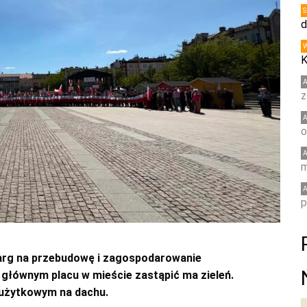
d
K
z
o
m
p
arg na przebudowę i zagospodarowanie
głównym placu w mieście zastąpić ma zieleń.
 użytkowym na dachu.