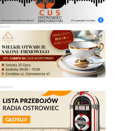
eklama
olecamy