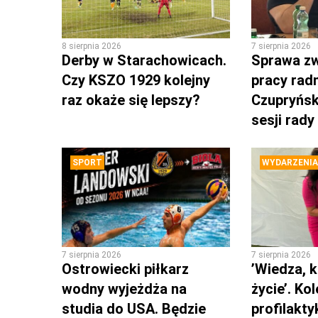
8 sierpnia 2026
7 sierpnia 2026
Derby w Starachowicach.
Sprawa zw
Czy KSZO 1929 kolejny
pracy rad
raz okaże się lepszy?
Czupryńsk
sesji rady
SPORT
WYDARZENIA
7 sierpnia 2026
7 sierpnia 2026
Ostrowiecki piłkarz
’Wiedza, k
wodny wyjeżdża na
życie’. Ko
studia do USA. Będzie
profilakty