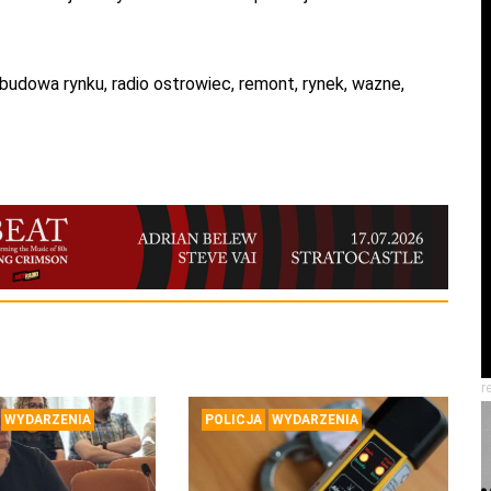
budowa rynku
,
radio ostrowiec
,
remont
,
rynek
,
wazne
,
r
WYDARZENIA
POLICJA
WYDARZENIA