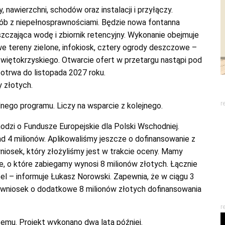
, nawierzchni, schodów oraz instalacji i przyłączy.
b z niepełnosprawnościami. Będzie nowa fontanna
szczająca wodę i zbiornik retencyjny. Wykonanie obejmuje
e tereny zielone, infokiosk, cztery ogrody deszczowe –
iętokrzyskiego. Otwarcie ofert w przetargu nastąpi pod
otrwa do listopada 2027 roku.
 złotych.
r
ego programu. Liczy na wsparcie z kolejnego.
odzi o Fundusze Europejskie dla Polski Wschodniej.
 4 milionów. Aplikowaliśmy jeszcze o dofinansowanie z
niosek, który złożyliśmy jest w trakcie oceny. Mamy
e, o które zabiegamy wynosi 8 milionów złotych. Łącznie
l – informuje Łukasz Norowski. Zapewnia, że w ciągu 3
 wniosek o dodatkowe 8 milionów złotych dofinansowania
r
temu. Projekt wykonano dwa lata później.