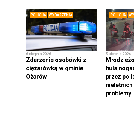
POLICJA
WYDARZENIA
POLICJA
WY
6 sierpnia 2026
5 sierpnia 2026
Zderzenie osobówki z
Młodzieżo
ciężarówką w gminie
hulajnoga
Ożarów
przez poli
nieletnich
problemy