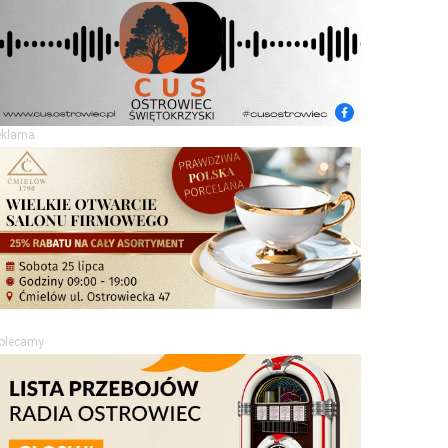
eklama
olecamy