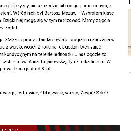
szej Ojczyzny, nie szczędzić sił niosąc pomoc innym, z
elom’. Wśród nich był Bartosz Mazan. – Wybrałem klasę
 Dzięki niej mogę się w tym realizować. Mamy zajęcia
wi kadet.
ego SMS-u, oprócz standardowego programu nauczania w
ia z wojskowości. Z roku na rok godzin tych zajęć
m kondycyjnym na terenie jednostki. U nas będzie to
lcach – mówi Anna Trojanowska, dyrektorka liceum. W
rowadzona jest od 3 lat.
r
skowego
,
ostrowiec
,
ślubowanie
,
wazne
,
Zespół Szkół