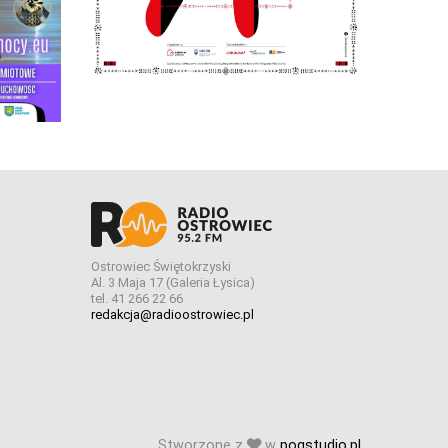
Ostrowiec Świętokrzyski
Al. 3 Maja 17 (Galeria Łysica)
tel. 41 266 22 66
redakcja@radioostrowiec.pl
Stworzone z
w
pogstudio.pl