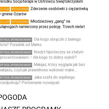
środku Socjoterapii w Ostrowcu Świętokrzyskim
Zderzenie osobówki z ciężarówką
POLICJA
WYDARZENIA
 gminie Ożarów
Młodzieżowy „gang” na
POLICJA
WYDARZENIA
ulajnogach namierzony przez policję. Trzech nielet
…
Dla kogo obrączki z białego
ARTYKUŁ SPONSOROWANY
łota? Poradnik od Marko
Kredyt hipoteczny ze stałym
ARTYKUŁ SPONSOROWANY
procentowaniem – dla kogo to dobry wybór?
Makijaż, który wygląda jak bez
ARTYKUŁ SPONSOROWANY
akijażu, czyli jak prawidłowo wykonać make …
Jaka szafa do wąskiego
ARTYKUŁ SPONSOROWANY
rzedpokoju? Porównanie rozwiązań
POGODA