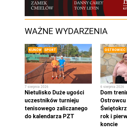
WAŻNE WYDARZENIA
KUNÓW
SPORT
OSTROWIEC
7 sierpnia 2026
6 sierpnia 2026
Nietulisko Duże ugości
Dom tren
uczestników turnieju
Ostrowcu
tenisowego zaliczanego
Świętokrz
do kalendarza PZT
rok i pie
koncie