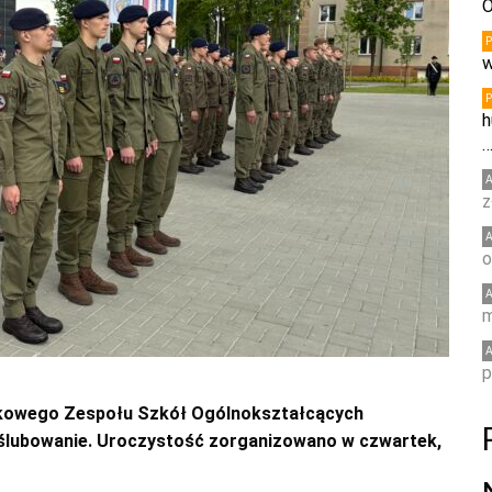
O
w
h
z
o
m
p
skowego Zespołu Szkół Ogólnokształcących
lubowanie. Uroczystość zorganizowano w czwartek,