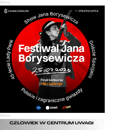
eklama
eklama