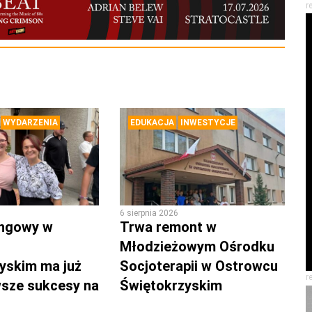
r
WYDARZENIA
EDUKACJA
INWESTYCJE
6 sierpnia 2026
ingowy w
Trwa remont w
Młodzieżowym Ośrodku
yskim ma już
Socjoterapii w Ostrowcu
r
rwsze sukcesy na
Świętokrzyskim