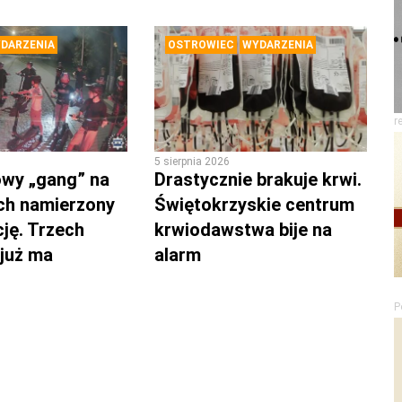
DARZENIA
OSTROWIEC
WYDARZENIA
r
5 sierpnia 2026
wy „gang” na
Drastycznie brakuje krwi.
ch namierzony
Świętokrzyskie centrum
cję. Trzech
krwiodawstwa bije na
 już ma
alarm
P