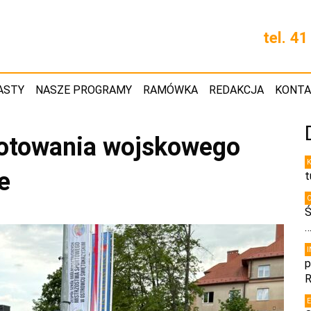
tel. 4
ASTY
NASZE PROGRAMY
RAMÓWKA
REDAKCJA
KONT
gotowania wojskowego
e
t
Ś
p
R