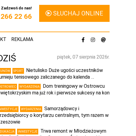
Zadzwoń do nas!
SŁUCHAJ ONLINE
1 266 22 66
AKT
REKLAMA
DZIŚ
piątek, 07 sierpnia 2026r.
Nietulisko Duże ugości uczestników
KUNÓW
SPORT
urnieju tenisowego zaliczanego do kalenda …
Dom treningowy w Ostrowcu
OSTROWIEC
WYDARZENIA
więtokrzyskim ma już rok i pierwsze sukcesy na kon
…
Samorządowcy i
INWESTYCJE
WYDARZENIA
rzedsiębiorcy o korytarzu centralnym, tym razem w
zeszowie
Trwa remont w Młodzieżowym
EDUKACJA
INWESTYCJE