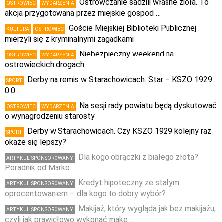
Ostrowczanie sadzili własne zioła. To
OSTROWIEC
WYDARZENIA
akcja przygotowana przez miejskie gospod …
Goście Miejskiej Biblioteki Publicznej
KULTURA
OSTROWIEC
mierzyli się z kryminalnymi zagadkami
Niebezpieczny weekend na
OSTROWIEC
WYDARZENIA
ostrowieckich drogach
Derby na remis w Starachowicach. Star – KSZO 1929
SPORT
0:0
Na sesji rady powiatu będą dyskutować
OSTROWIEC
WYDARZENIA
o wynagrodzeniu starosty
Derby w Starachowicach. Czy KSZO 1929 kolejny raz
SPORT
okaże się lepszy?
Dla kogo obrączki z białego złota?
ARTYKUŁ SPONSOROWANY
Poradnik od Marko
Kredyt hipoteczny ze stałym
ARTYKUŁ SPONSOROWANY
oprocentowaniem – dla kogo to dobry wybór?
Makijaż, który wygląda jak bez makijażu,
ARTYKUŁ SPONSOROWANY
czyli jak prawidłowo wykonać make …