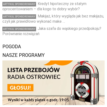
Kredyt hipoteczny ze stałym
ARTYKUŁ SPONSOROWANY
oprocentowaniem – dla kogo to dobry wybór?
Makijaż, który wygląda jak bez makijażu,
ARTYKUŁ SPONSOROWANY
czyli jak prawidłowo wykonać make …
Jaka szafa do wąskiego przedpokoju?
ARTYKUŁ SPONSOROWANY
Porównanie rozwiązań
POGODA
NASZE PROGRAMY