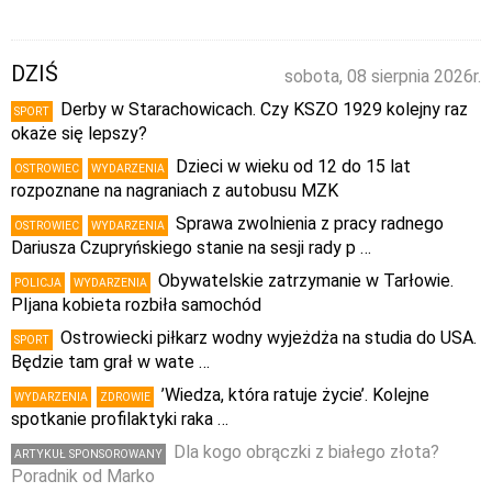
DZIŚ
sobota, 08 sierpnia 2026r.
Derby w Starachowicach. Czy KSZO 1929 kolejny raz
SPORT
okaże się lepszy?
Dzieci w wieku od 12 do 15 lat
OSTROWIEC
WYDARZENIA
rozpoznane na nagraniach z autobusu MZK
Sprawa zwolnienia z pracy radnego
OSTROWIEC
WYDARZENIA
Dariusza Czupryńskiego stanie na sesji rady p …
Obywatelskie zatrzymanie w Tarłowie.
POLICJA
WYDARZENIA
PIjana kobieta rozbiła samochód
Ostrowiecki piłkarz wodny wyjeżdża na studia do USA.
SPORT
Będzie tam grał w wate …
’Wiedza, która ratuje życie’. Kolejne
WYDARZENIA
ZDROWIE
spotkanie profilaktyki raka …
Dla kogo obrączki z białego złota?
ARTYKUŁ SPONSOROWANY
Poradnik od Marko