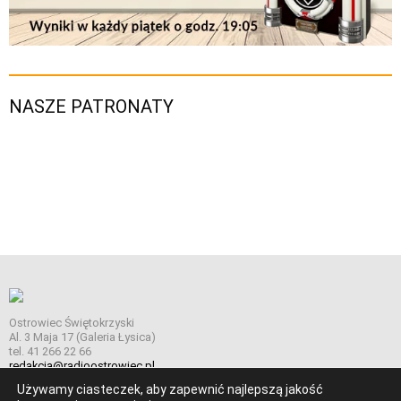
NASZE PATRONATY
Ostrowiec Świętokrzyski
Al. 3 Maja 17 (Galeria Łysica)
tel. 41 266 22 66
redakcja@radioostrowiec.pl
Używamy ciasteczek, aby zapewnić najlepszą jakość