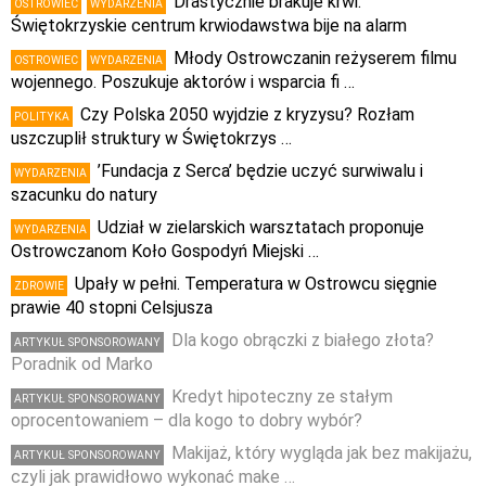
Drastycznie brakuje krwi.
OSTROWIEC
WYDARZENIA
Świętokrzyskie centrum krwiodawstwa bije na alarm
Młody Ostrowczanin reżyserem filmu
OSTROWIEC
WYDARZENIA
wojennego. Poszukuje aktorów i wsparcia fi …
Czy Polska 2050 wyjdzie z kryzysu? Rozłam
POLITYKA
uszczuplił struktury w Świętokrzys …
’Fundacja z Serca’ będzie uczyć surwiwalu i
WYDARZENIA
szacunku do natury
Udział w zielarskich warsztatach proponuje
WYDARZENIA
Ostrowczanom Koło Gospodyń Miejski …
Upały w pełni. Temperatura w Ostrowcu sięgnie
ZDROWIE
prawie 40 stopni Celsjusza
Dla kogo obrączki z białego złota?
ARTYKUŁ SPONSOROWANY
Poradnik od Marko
Kredyt hipoteczny ze stałym
ARTYKUŁ SPONSOROWANY
oprocentowaniem – dla kogo to dobry wybór?
Makijaż, który wygląda jak bez makijażu,
ARTYKUŁ SPONSOROWANY
czyli jak prawidłowo wykonać make …