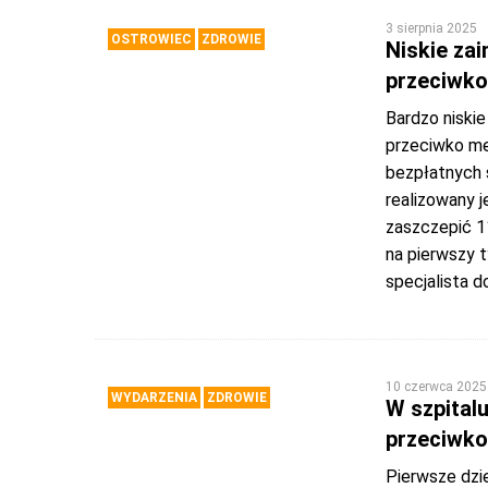
3 sierpnia 2025
OSTROWIEC
ZDROWIE
Niskie za
przeciwko
Bardzo niskie
przeciwko m
bezpłatnych 
realizowany j
zaszczepić 1
na pierwszy 
specjalista d
10 czerwca 2025
WYDARZENIA
ZDROWIE
W szpital
przeciwk
Pierwsze dzi