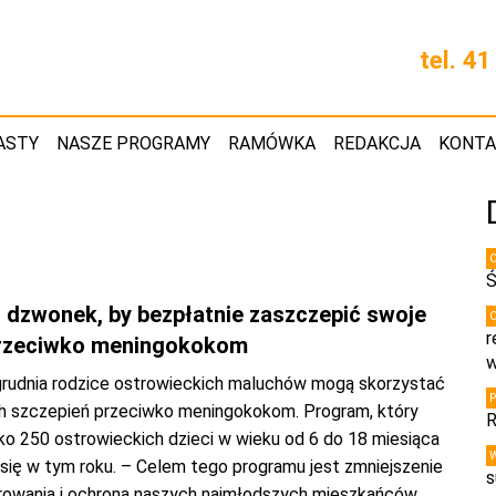
tel. 4
ASTY
NASZE PROGRAMY
RAMÓWKA
REDAKCJA
KONT
Ś
i dzwonek, by bezpłatnie zaszczepić swoje
r
przeciwko meningokokom
w
grudnia rodzice ostrowieckich maluchów mogą skorzystać
h szczepień przeciwko meningokokom. Program, który
R
ko 250 ostrowieckich dzieci w wieku od 6 do 18 miesiąca
 się w tym roku. – Celem tego programu jest zmniejszenie
s
rowania i ochrona naszych najmłodszych mieszkańców