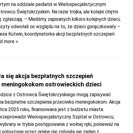
rtym na oddziale pediatrii w Wielospecjalistycznym
trowcu Świętokrzyskim. Na razie trójka, ale kolejni chętni
ię zgłaszają. – Mieliśmy zapisanych kilkoro kolejnych dzieci,
izyty odwołali ze względu na to, że dzieci gorączkowały –
resa Kutwin, koordynatorka akcji bezpłatnych szczepień
d more »
a się akcja bezpłatnych szczepień
 meningokokom ostrowieckich dzieci
odzice z Ostrowca Świętokrzyskiego mogą zapisywać
 na bezpłatne szczepienia przeciwko meningokokom. Akcja
ńca 2025 roku, finansowana jest z budżetu miasta.
przeprowadzi Wielospecjalistyczny Szpital w Ostrowcu,
wybrany w trybie postępowania z wolnej ręki, ponieważ na
 ogłoszone przez gminę nie zgłosiła się żaden z