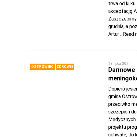
trwa od kilku
akceptację Ag
Zaszczepimy 
grudnia, a p
Artur
… Read 
18 lipca 2024
OSTROWIEC
ZDROWIE
Darmowe s
meningoko
Dopiero jesie
gmina Ostrow
przeciwko me
szczepień do
Medycznych i 
projektu pro
uchwałę, do 