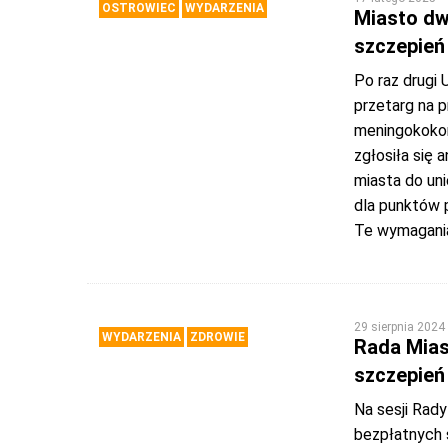
OSTROWIEC
WYDARZENIA
Miasto dw
szczepie
Po raz drugi
przetarg na 
meningokokom
zgłosiła się 
miasta do un
dla punktów 
Te wymagani
29 sierpnia 2024
WYDARZENIA
ZDROWIE
Rada Mias
szczepie
Na sesji Rad
bezpłatnych 