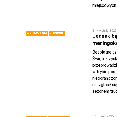
miejscowych
21 kwietnia 2025
WYDARZENIA
ZDROWIE
Jednak bę
meningoko
Bezpłatne sz
Świętokrzysk
przeprowadzi
w trybie post
nieograniczon
nie zgłosił s
sezonem tru
17 lutego 2025