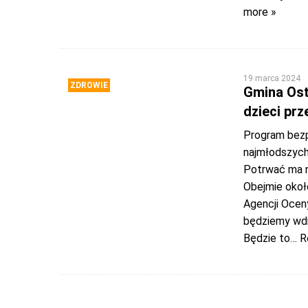
more »
19 marca 2024
ZDROWIE
Gmina Ost
dzieci pr
Program bezp
najmłodszych
Potrwać ma n
Obejmie około
Agencji Oceny
będziemy wdr
Będzie to
… R