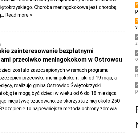
ętokrzyskiego. Choroba meningokokowa jest chorobą
p
ą
… Read more »
s
z
5
skie zainteresowanie bezpłatnymi
iami przeciwko meningokokom w Ostrowcu
o
dzieci zostało zaszczepionych w ramach programu
m
szczepień przeciwko meningokokom, jaki od 19 maja, a
sięcy, realizuje gmina Ostrowiec Świętokrzyski.
p
i objęte mogą być dzieci w wieku od 6 do 18 miesiąca
jąc inicjatywę szacowano, że skorzysta z niej około 250
Szczepienie to najpewniejsza metoda ochrony zdrowia
…