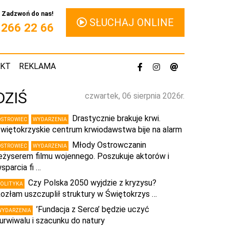
Zadzwoń do nas!
SŁUCHAJ ONLINE
1 266 22 66
AKT
REKLAMA
DZIŚ
czwartek, 06 sierpnia 2026r.
Drastycznie brakuje krwi.
OSTROWIEC
WYDARZENIA
więtokrzyskie centrum krwiodawstwa bije na alarm
Młody Ostrowczanin
OSTROWIEC
WYDARZENIA
eżyserem filmu wojennego. Poszukuje aktorów i
sparcia fi …
Czy Polska 2050 wyjdzie z kryzysu?
POLITYKA
ozłam uszczuplił struktury w Świętokrzys …
’Fundacja z Serca’ będzie uczyć
WYDARZENIA
urwiwalu i szacunku do natury