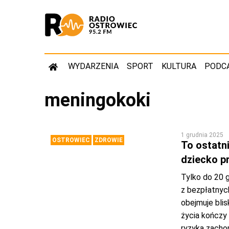
WYDARZENIA
SPORT
KULTURA
PODC
meningokoki
1 grudnia 2025
OSTROWIEC
ZDROWIE
To ostatn
dziecko 
Tylko do 20 
z bezpłatnyc
obejmuje blis
życia kończy
ryzyka zacho