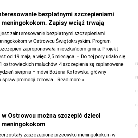
interesowanie bezpłatnymi szczepieniami
 meningokokom. Zapisy wciąż trwają
 jest zainteresowanie bezpłatnymi szczepieniami
eningokokom w Ostrowcu Świętokrzyskim. Program
szczepień zaproponowała mieszkańcom gmina. Projekt
est od 19 maja, a więc 2,5 miesiąca. – Do tej pory udało się
1 ostrowieckich maluchów. 4 szczepienia są zaplanowane
r
tydzień sierpnia – mówi Bożena Kotowska, główny
r
o spraw promocji zdrowia
… Read more »
r
r
u w Ostrowcu można szczepić dzieci
o meningokokom
P
eci zostały zaszczepione przeciwko meningokokom w