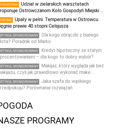
Udział w zielarskich warsztatach
WYDARZENIA
roponuje Ostrowczanom Koło Gospodyń Miejski …
Upały w pełni. Temperatura w Ostrowcu
ZDROWIE
ięgnie prawie 40 stopni Celsjusza
Dla kogo obrączki z białego
ARTYKUŁ SPONSOROWANY
łota? Poradnik od Marko
Kredyt hipoteczny ze stałym
ARTYKUŁ SPONSOROWANY
procentowaniem – dla kogo to dobry wybór?
Makijaż, który wygląda jak bez
ARTYKUŁ SPONSOROWANY
akijażu, czyli jak prawidłowo wykonać make …
Jaka szafa do wąskiego
ARTYKUŁ SPONSOROWANY
rzedpokoju? Porównanie rozwiązań
POGODA
NASZE PROGRAMY