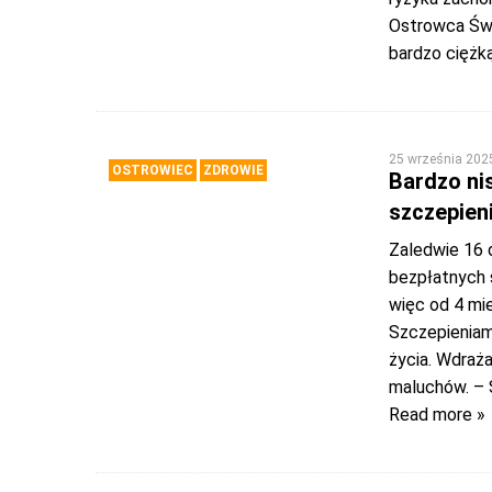
Ostrowca Świ
bardzo ciężk
25 września 202
OSTROWIEC
ZDROWIE
Bardzo ni
szczepien
Zaledwie 16 
bezpłatnych 
więc od 4 mie
Szczepieniam
życia. Wdraża
maluchów. – 
Read more »