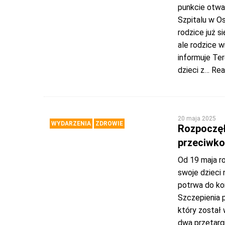
punkcie otwa
Szpitalu w Os
rodzice już s
ale rodzice w
informuje Te
dzieci z
… Rea
20 maja 2025
WYDARZENIA
ZDROWIE
Rozpoczęł
przeciwko
Od 19 maja r
swoje dzieci
potrwa do ko
Szczepienia 
który został 
dwa przetargi