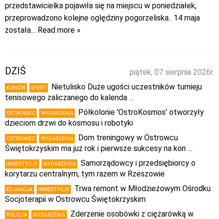
przedstawicielka pojawiła się na miejscu w poniedziałek,
przeprowadzono kolejne oględziny pogorzeliska.. 14 maja
została
… Read more »
DZIŚ
piątek, 07 sierpnia 2026r.
Nietulisko Duże ugości uczestników turnieju
KUNÓW
SPORT
tenisowego zaliczanego do kalenda …
Półkolonie 'OstroKosmos’ otworzyły
OSTROWIEC
WYDARZENIA
dzieciom drzwi do kosmosu i robotyki
Dom treningowy w Ostrowcu
OSTROWIEC
WYDARZENIA
Świętokrzyskim ma już rok i pierwsze sukcesy na kon …
Samorządowcy i przedsiębiorcy o
INWESTYCJE
WYDARZENIA
korytarzu centralnym, tym razem w Rzeszowie
Trwa remont w Młodzieżowym Ośrodku
EDUKACJA
INWESTYCJE
Socjoterapii w Ostrowcu Świętokrzyskim
Zderzenie osobówki z ciężarówką w
POLICJA
WYDARZENIA