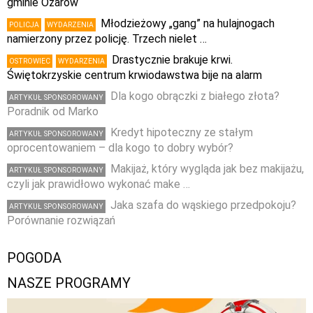
gminie Ożarów
Młodzieżowy „gang” na hulajnogach
POLICJA
WYDARZENIA
namierzony przez policję. Trzech nielet …
Drastycznie brakuje krwi.
OSTROWIEC
WYDARZENIA
Świętokrzyskie centrum krwiodawstwa bije na alarm
Dla kogo obrączki z białego złota?
ARTYKUŁ SPONSOROWANY
Poradnik od Marko
Kredyt hipoteczny ze stałym
ARTYKUŁ SPONSOROWANY
oprocentowaniem – dla kogo to dobry wybór?
Makijaż, który wygląda jak bez makijażu,
ARTYKUŁ SPONSOROWANY
czyli jak prawidłowo wykonać make …
Jaka szafa do wąskiego przedpokoju?
ARTYKUŁ SPONSOROWANY
Porównanie rozwiązań
POGODA
NASZE PROGRAMY