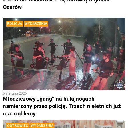
Ożarów
POLICJA
WYDARZENIA
5 sierpnia 2026
Młodzieżowy „gang” na hulajnogach
namierzony przez policję. Trzech nieletnich już
ma problemy
OSTROWIEC
WYDARZENIA