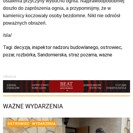
ustalenia przyczyny wybuchu ognia. Najprawdopodobniej
doszło do zaprószenia ognia, a przypomnijmy, że w
kamienicy koczowały osoby bezdomne. Nikt nie odniósł
poważnych obrażeń.
/sla/
Tagi:
decyzja
,
inspektor nadzoru budowlanego
,
ostrowiec
,
pozar
,
rozbiórka
,
Sandomierska
,
straz pozarna
,
wazne
reklama
WAŻNE WYDARZENIA
OSTROWIEC
WYDARZENIA