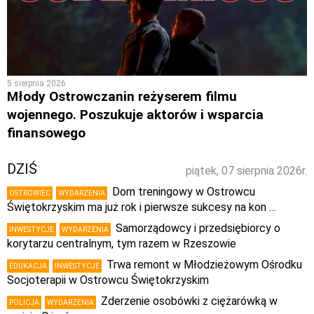
5 sierpnia 2026
Młody Ostrowczanin reżyserem filmu
wojennego. Poszukuje aktorów i wsparcia
finansowego
DZIŚ
piątek, 07 sierpnia 2026r.
Dom treningowy w Ostrowcu
OSTROWIEC
WYDARZENIA
Świętokrzyskim ma już rok i pierwsze sukcesy na kon …
Samorządowcy i przedsiębiorcy o
INWESTYCJE
WYDARZENIA
korytarzu centralnym, tym razem w Rzeszowie
Trwa remont w Młodzieżowym Ośrodku
EDUKACJA
INWESTYCJE
Socjoterapii w Ostrowcu Świętokrzyskim
Zderzenie osobówki z ciężarówką w
POLICJA
WYDARZENIA