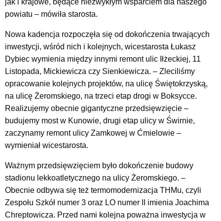
jak i krajowe, będące niezwykłym wsparciem dla naszego
powiatu – mówiła starosta.
Nowa kadencja rozpoczęła się od dokończenia trwających
inwestycji, wśród nich i kolejnych, wicestarosta Łukasz
Dybiec wymienia między innymi remont ulic Iłżeckiej, 11
Listopada, Mickiewicza czy Sienkiewicza. – Zleciliśmy
opracowanie kolejnych projektów, na ulicę Świętokrzyską,
na ulicę Żeromskiego, na trzeci etap drogi w Boksycce.
Realizujemy obecnie gigantyczne przedsięwzięcie –
budujemy most w Kunowie, drugi etap ulicy w Świrnie,
zaczynamy remont ulicy Zamkowej w Ćmielowie –
wymieniał wicestarosta.
Ważnym przedsięwzięciem było dokończenie budowy
stadionu lekkoatletycznego na ulicy Żeromskiego. –
Obecnie odbywa się też termomodernizacja THMu, czyli
Zespołu Szkół numer 3 oraz LO numer II imienia Joachima
Chreptowicza. Przed nami kolejna poważna inwestycja w