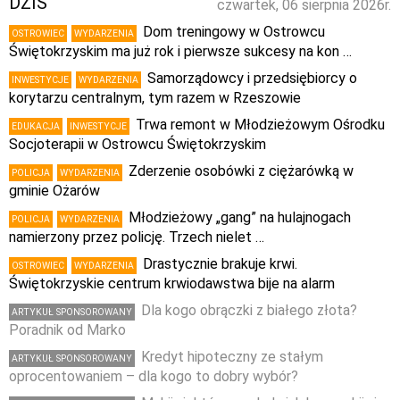
DZIŚ
czwartek, 06 sierpnia 2026r.
Dom treningowy w Ostrowcu
OSTROWIEC
WYDARZENIA
Świętokrzyskim ma już rok i pierwsze sukcesy na kon …
Samorządowcy i przedsiębiorcy o
INWESTYCJE
WYDARZENIA
korytarzu centralnym, tym razem w Rzeszowie
Trwa remont w Młodzieżowym Ośrodku
EDUKACJA
INWESTYCJE
Socjoterapii w Ostrowcu Świętokrzyskim
Zderzenie osobówki z ciężarówką w
POLICJA
WYDARZENIA
gminie Ożarów
Młodzieżowy „gang” na hulajnogach
POLICJA
WYDARZENIA
namierzony przez policję. Trzech nielet …
Drastycznie brakuje krwi.
OSTROWIEC
WYDARZENIA
Świętokrzyskie centrum krwiodawstwa bije na alarm
Dla kogo obrączki z białego złota?
ARTYKUŁ SPONSOROWANY
Poradnik od Marko
Kredyt hipoteczny ze stałym
ARTYKUŁ SPONSOROWANY
oprocentowaniem – dla kogo to dobry wybór?