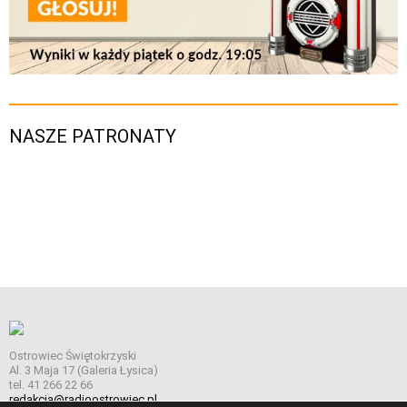
NASZE PATRONATY
Ostrowiec Świętokrzyski
Al. 3 Maja 17 (Galeria Łysica)
tel. 41 266 22 66
redakcja@radioostrowiec.pl