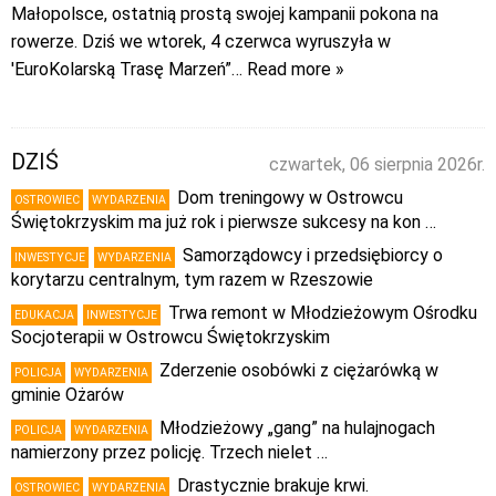
Małopolsce, ostatnią prostą swojej kampanii pokona na
rowerze. Dziś we wtorek, 4 czerwca wyruszyła w
'EuroKolarską Trasę Marzeń”
… Read more »
DZIŚ
czwartek, 06 sierpnia 2026r.
Dom treningowy w Ostrowcu
OSTROWIEC
WYDARZENIA
Świętokrzyskim ma już rok i pierwsze sukcesy na kon …
Samorządowcy i przedsiębiorcy o
INWESTYCJE
WYDARZENIA
korytarzu centralnym, tym razem w Rzeszowie
Trwa remont w Młodzieżowym Ośrodku
EDUKACJA
INWESTYCJE
Socjoterapii w Ostrowcu Świętokrzyskim
Zderzenie osobówki z ciężarówką w
POLICJA
WYDARZENIA
gminie Ożarów
Młodzieżowy „gang” na hulajnogach
POLICJA
WYDARZENIA
namierzony przez policję. Trzech nielet …
Drastycznie brakuje krwi.
OSTROWIEC
WYDARZENIA