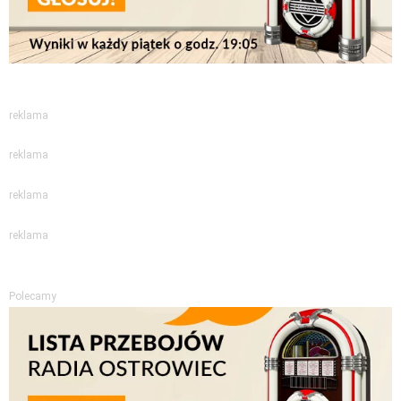
reklama
reklama
reklama
reklama
Polecamy