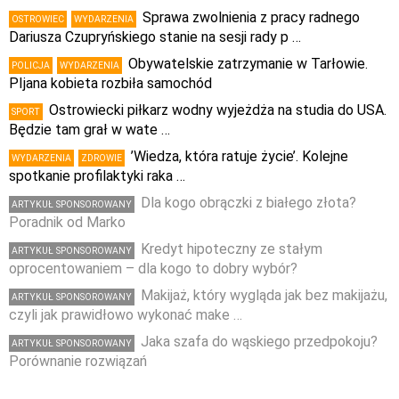
Sprawa zwolnienia z pracy radnego
OSTROWIEC
WYDARZENIA
Dariusza Czupryńskiego stanie na sesji rady p …
Obywatelskie zatrzymanie w Tarłowie.
POLICJA
WYDARZENIA
PIjana kobieta rozbiła samochód
Ostrowiecki piłkarz wodny wyjeżdża na studia do USA.
SPORT
Będzie tam grał w wate …
’Wiedza, która ratuje życie’. Kolejne
WYDARZENIA
ZDROWIE
spotkanie profilaktyki raka …
Dla kogo obrączki z białego złota?
ARTYKUŁ SPONSOROWANY
Poradnik od Marko
Kredyt hipoteczny ze stałym
ARTYKUŁ SPONSOROWANY
oprocentowaniem – dla kogo to dobry wybór?
Makijaż, który wygląda jak bez makijażu,
ARTYKUŁ SPONSOROWANY
czyli jak prawidłowo wykonać make …
Jaka szafa do wąskiego przedpokoju?
ARTYKUŁ SPONSOROWANY
Porównanie rozwiązań