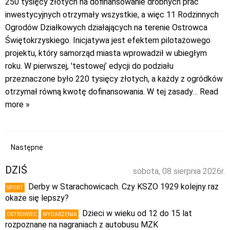
250 tysięcy złotych na dofinansowanie drobnych prac
inwestycyjnych otrzymały wszystkie, a więc 11 Rodzinnych
Ogrodów Działkowych działających na terenie Ostrowca
Świętokrzyskiego. Inicjatywa jest efektem pilotażowego
projektu, który samorząd miasta wprowadził w ubiegłym
roku. W pierwszej, 'testowej’ edycji do podziału
przeznaczone było 220 tysięcy złotych, a każdy z ogródków
otrzymał równą kwotę dofinansowania. W tej zasady
… Read
more »
Następne
DZIŚ
sobota, 08 sierpnia 2026r.
Derby w Starachowicach. Czy KSZO 1929 kolejny raz
SPORT
okaże się lepszy?
Dzieci w wieku od 12 do 15 lat
OSTROWIEC
WYDARZENIA
rozpoznane na nagraniach z autobusu MZK