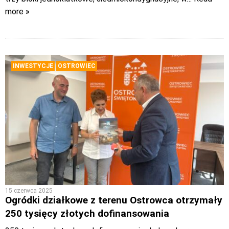
more »
INWESTYCJE
OSTROWIEC
15 czerwca 2025
Ogródki działkowe z terenu Ostrowca otrzymały
250 tysięcy złotych dofinansowania