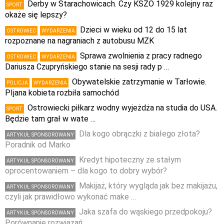
Derby w Starachowicach. Czy KSZO 1929 kolejny raz
SPORT
okaże się lepszy?
Dzieci w wieku od 12 do 15 lat
OSTROWIEC
WYDARZENIA
rozpoznane na nagraniach z autobusu MZK
Sprawa zwolnienia z pracy radnego
OSTROWIEC
WYDARZENIA
Dariusza Czupryńskiego stanie na sesji rady p …
Obywatelskie zatrzymanie w Tarłowie.
POLICJA
WYDARZENIA
PIjana kobieta rozbiła samochód
Ostrowiecki piłkarz wodny wyjeżdża na studia do USA.
SPORT
Będzie tam grał w wate …
Dla kogo obrączki z białego złota?
ARTYKUŁ SPONSOROWANY
Poradnik od Marko
Kredyt hipoteczny ze stałym
ARTYKUŁ SPONSOROWANY
oprocentowaniem – dla kogo to dobry wybór?
Makijaż, który wygląda jak bez makijażu,
ARTYKUŁ SPONSOROWANY
czyli jak prawidłowo wykonać make …
Jaka szafa do wąskiego przedpokoju?
ARTYKUŁ SPONSOROWANY
Porównanie rozwiązań