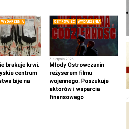
WYDARZENIA
OSTROWIEC
WYDARZENIA
r
5 sierpnia 2026
e brakuje krwi.
Młody Ostrowczanin
yskie centrum
reżyserem filmu
twa bije na
wojennego. Poszukuje
aktorów i wsparcia
finansowego
P