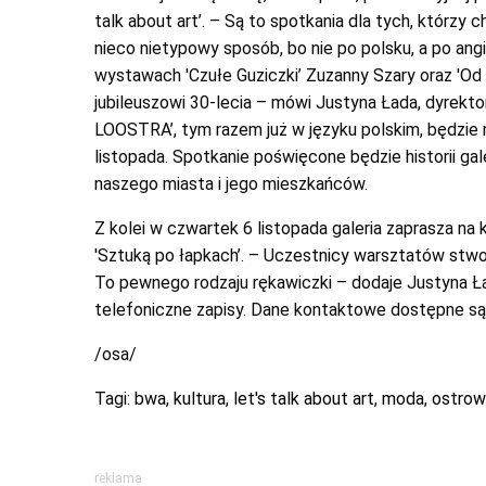
talk about art’. – Są to spotkania dla tych, którzy 
nieco nietypowy sposób, bo nie po polsku, a po an
wystawach 'Czułe Guziczki’ Zuzanny Szary oraz 'O
jubileuszowi 30-lecia – mówi Justyna Łada, dyrekt
LOOSTRA’, tym razem już w języku polskim, będzie
listopada. Spotkanie poświęcone będzie historii gale
naszego miasta i jego mieszkańców.
Z kolei w czwartek 6 listopada galeria zaprasza n
'Sztuką po łapkach’. – Uczestnicy warsztatów stwo
To pewnego rodzaju rękawiczki – dodaje Justyna Ła
telefoniczne zapisy. Dane kontaktowe dostępne są
/osa/
Tagi:
bwa
,
kultura
,
let's talk about art
,
moda
,
ostrow
reklama