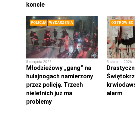
koncie
POLICJA
WYDARZENIA
OSTROWIEC
5 sierpnia 2026
5 sierpnia 2026
Młodzieżowy „gang” na
Drastyczni
hulajnogach namierzony
Świętokrz
przez policję. Trzech
krwiodaws
nieletnich już ma
alarm
problemy