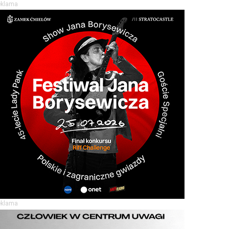
eklama
eklama