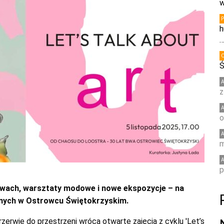
w
h
Ś
z
o
m
p
wach, warsztaty modowe i nowe ekspozycje – na
znych w Ostrowcu Świętokrzyskim.
rzerwie do przestrzeni wrócą otwarte zajęcia z cyklu 'Let’s