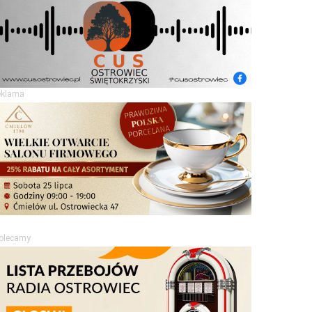
eklama
olecamy