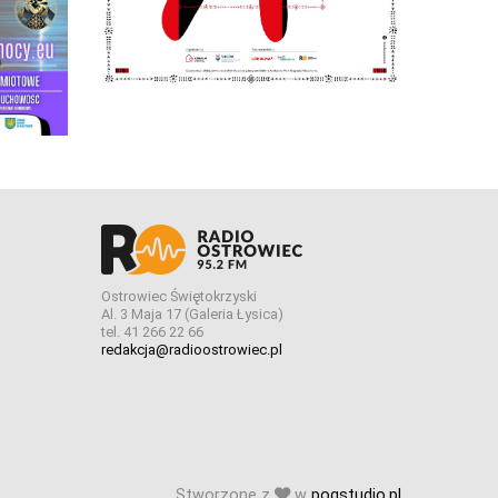
Ostrowiec Świętokrzyski
Al. 3 Maja 17 (Galeria Łysica)
tel. 41 266 22 66
redakcja@radioostrowiec.pl
Stworzone z
w
pogstudio.pl