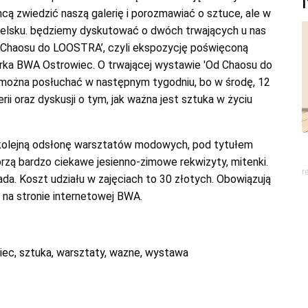
chcą zwiedzić naszą galerię i porozmawiać o sztuce, ale w
gielsku. będziemy dyskutować o dwóch trwających u nas
d Chaosu do LOOSTRA’, czyli ekspozycję poświęconą
orka BWA Ostrowiec. O trwającej wystawie 'Od Chaosu do
 można posłuchać w następnym tygodniu, bo w środę, 12
rii oraz dyskusji o tym, jak ważna jest sztuka w życiu
a kolejną odsłonę warsztatów modowych, pod tytułem
rzą bardzo ciekawe jesienno-zimowe rekwizyty, mitenki.
r
da. Koszt udziału w zajęciach to 30 złotych. Obowiązują
 na stronie internetowej BWA.
iec
,
sztuka
,
warsztaty
,
wazne
,
wystawa