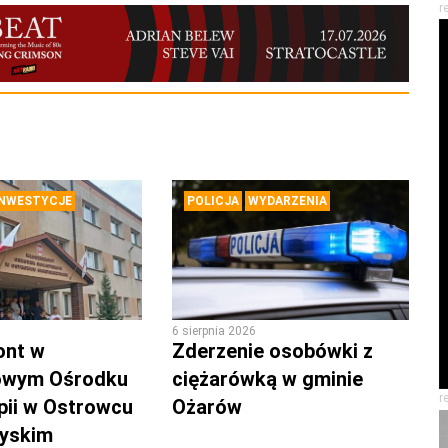
r
INWESTYCJE
POLICJA
WYDARZENIA
6 sierpnia 2026
ont w
Zderzenie osobówki z
owym Ośrodku
ciężarówką w gminie
r
pii w Ostrowcu
Ożarów
zyskim