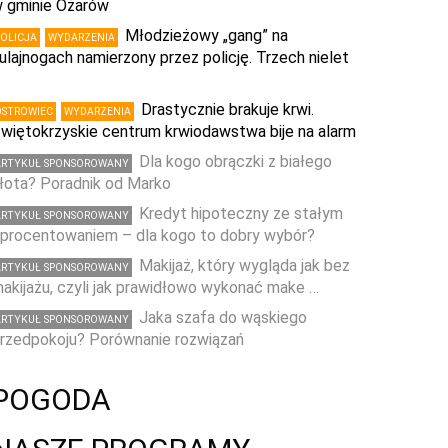
 gminie Ożarów
Młodzieżowy „gang” na
POLICJA
WYDARZENIA
ulajnogach namierzony przez policję. Trzech nielet
…
Drastycznie brakuje krwi.
OSTROWIEC
WYDARZENIA
więtokrzyskie centrum krwiodawstwa bije na alarm
Dla kogo obrączki z białego
ARTYKUŁ SPONSOROWANY
łota? Poradnik od Marko
Kredyt hipoteczny ze stałym
ARTYKUŁ SPONSOROWANY
procentowaniem – dla kogo to dobry wybór?
Makijaż, który wygląda jak bez
ARTYKUŁ SPONSOROWANY
akijażu, czyli jak prawidłowo wykonać make …
Jaka szafa do wąskiego
ARTYKUŁ SPONSOROWANY
rzedpokoju? Porównanie rozwiązań
POGODA