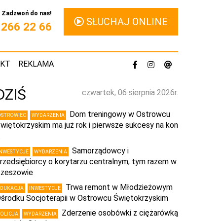
Zadzwoń do nas!
SŁUCHAJ ONLINE
1 266 22 66
AKT
REKLAMA
DZIŚ
czwartek, 06 sierpnia 2026r.
Dom treningowy w Ostrowcu
OSTROWIEC
WYDARZENIA
więtokrzyskim ma już rok i pierwsze sukcesy na kon
…
Samorządowcy i
INWESTYCJE
WYDARZENIA
rzedsiębiorcy o korytarzu centralnym, tym razem w
zeszowie
Trwa remont w Młodzieżowym
EDUKACJA
INWESTYCJE
środku Socjoterapii w Ostrowcu Świętokrzyskim
Zderzenie osobówki z ciężarówką
POLICJA
WYDARZENIA