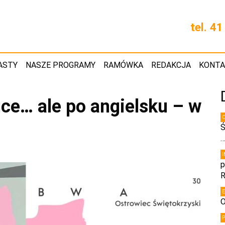
tel. 4
ASTY
NASZE PROGRAMY
RAMÓWKA
REDAKCJA
KONT
ce… ale po angielsku – w
Ś
p
R
O