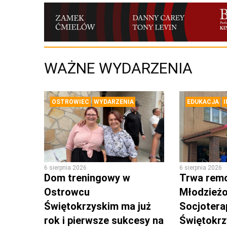
WAŻNE WYDARZENIA
OSTROWIEC
WYDARZENIA
EDUKACJA
6 sierpnia 2026
6 sierpnia 2026
Dom treningowy w
Trwa rem
Ostrowcu
Młodzież
Świętokrzyskim ma już
Socjotera
rok i pierwsze sukcesy na
Świętokr