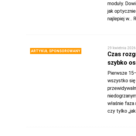
moduły. Dowie
jak optyczni
najlepiej w
… 
29 kwietnia 2026
ARTYKUŁ SPONSOROWANY
Czas rozg
szybko os
Pierwsze 15–
wszystko się
przewidywalni
niedogrzanym
właśnie faza 
czy tylko „ja