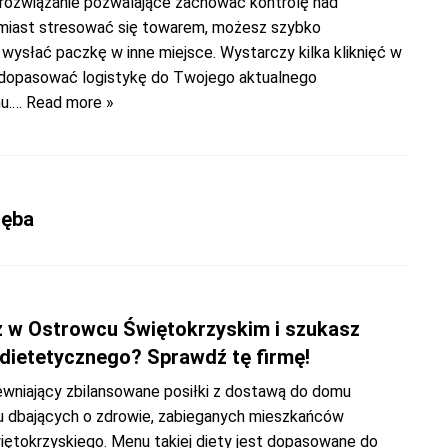
rozwiązanie pozwalające zachować kontrolę nad
miast stresować się towarem, możesz szybko
wysłać paczkę w inne miejsce. Wystarczy kilka kliknięć w
by dopasować logistykę do Twojego aktualnego
u.
… Read more »
ięba
 w Ostrowcu Świętokrzyskim i szukasz
 dietetycznego? Sprawdź tę firmę!
ewniający zbilansowane posiłki z dostawą do domu
 u dbających o zdrowie, zabieganych mieszkańców
ętokrzyskiego. Menu takiej diety jest dopasowane do