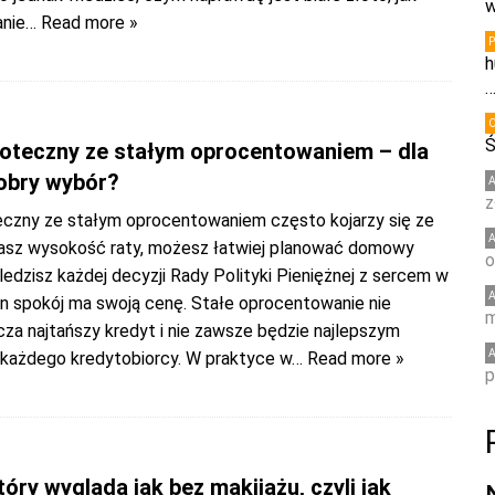
w
anie
… Read more »
h
Ś
poteczny ze stałym oprocentowaniem – dla
obry wybór?
z
eczny ze stałym oprocentowaniem często kojarzy się ze
asz wysokość raty, możesz łatwiej planować domowy
o
śledzisz każdej decyzji Rady Polityki Pieniężnej z sercem w
en spokój ma swoją cenę. Stałe oprocentowanie nie
m
za najtańszy kredyt i nie zawsze będzie najlepszym
każdego kredytobiorcy. W praktyce w
… Read more »
p
tóry wygląda jak bez makijażu, czyli jak