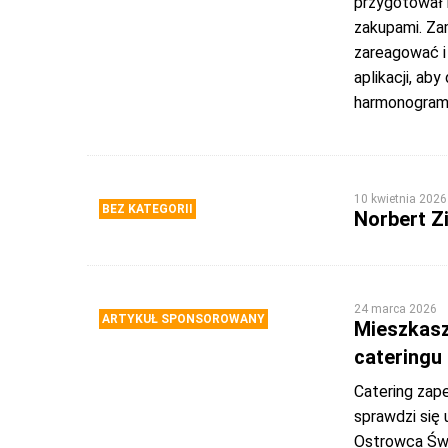
przygotował 
zakupami. Za
zareagować i 
aplikacji, a
harmonogram
10 kwietnia 2026
BEZ KATEGORII
Norbert Z
24 marca 2026
ARTYKUŁ SPONSOROWANY
Mieszkasz
cateringu
Catering zap
sprawdzi się
Ostrowca Świ