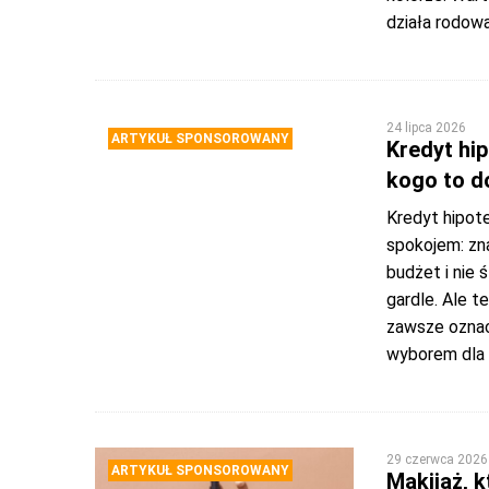
działa rodow
24 lipca 2026
ARTYKUŁ SPONSOROWANY
Kredyt hi
kogo to d
Kredyt hipot
spokojem: zn
budżet i nie 
gardle. Ale t
zawsze oznac
wyborem dla 
29 czerwca 2026
ARTYKUŁ SPONSOROWANY
Makijaż, k