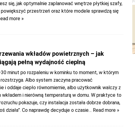
P
sz się, jak optymalnie zaplanować wnętrze płytkiej szafy,
e powiększyć przestrzeń oraz które modele sprawdzą się
Read more »
rzewania wkładów powietrznych – jak
iągają pełną wydajność cieplną
30 minut po rozpaleniu w kominku to moment, w którym
 rozstrzyga. Albo system zaczyna pracować
e i oddaje ciepło równomiernie, albo użytkownik walczy z
 wkładem i nierówną temperaturą w domu. W praktyce to
rozruchu pokazuje, czy instalacja została dobrze dobrana,
koś działa”. Co naprawdę decyduje o czasie
… Read more »