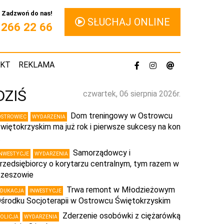
Zadzwoń do nas!
SŁUCHAJ ONLINE
1 266 22 66
AKT
REKLAMA
DZIŚ
czwartek, 06 sierpnia 2026r.
Dom treningowy w Ostrowcu
OSTROWIEC
WYDARZENIA
więtokrzyskim ma już rok i pierwsze sukcesy na kon
…
Samorządowcy i
INWESTYCJE
WYDARZENIA
rzedsiębiorcy o korytarzu centralnym, tym razem w
zeszowie
Trwa remont w Młodzieżowym
EDUKACJA
INWESTYCJE
środku Socjoterapii w Ostrowcu Świętokrzyskim
Zderzenie osobówki z ciężarówką
POLICJA
WYDARZENIA