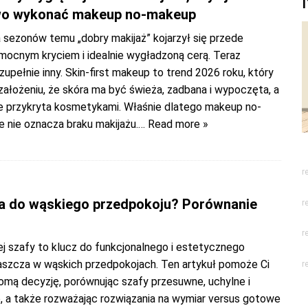
wo wykonać makeup no-makeup
 sezonów temu „dobry makijaż” kojarzył się przede
mocnym kryciem i idealnie wygładzoną cerą. Teraz
 zupełnie inny. Skin-first makeup to trend 2026 roku, który
 założeniu, że skóra ma być świeża, zadbana i wypoczęta, a
ie przykryta kosmetykami. Właśnie dlatego makeup no-
 nie oznacza braku makijażu.
… Read more »
r
a do wąskiego przedpokoju? Porównanie
r
r
ej szafy to klucz do funkcjonalnego i estetycznego
aszcza w wąskich przedpokojach. Ten artykuł pomoże Ci
r
omą decyzję, porównując szafy przesuwne, uchylne i
, a także rozważając rozwiązania na wymiar versus gotowe