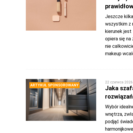
prawidło
Jeszcze kilka
wszystkim z 
kierunek jest
opiera się na
nie całkowic
makeup wcale
22 czerwca 2026
ARTYKUŁ SPONSOROWANY
Jaka szaf
rozwiązań
Wybór idealn
wnętrza, zwł
podjąć świad
harmonijkowe