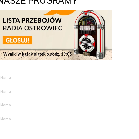
NASZE PROGRAMY
eklama
eklama
eklama
eklama