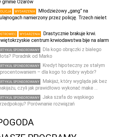
 gminie Ożarów
Młodzieżowy „gang” na
POLICJA
WYDARZENIA
ulajnogach namierzony przez policję. Trzech nielet
…
Drastycznie brakuje krwi.
OSTROWIEC
WYDARZENIA
więtokrzyskie centrum krwiodawstwa bije na alarm
Dla kogo obrączki z białego
ARTYKUŁ SPONSOROWANY
łota? Poradnik od Marko
Kredyt hipoteczny ze stałym
ARTYKUŁ SPONSOROWANY
procentowaniem – dla kogo to dobry wybór?
Makijaż, który wygląda jak bez
ARTYKUŁ SPONSOROWANY
akijażu, czyli jak prawidłowo wykonać make …
Jaka szafa do wąskiego
ARTYKUŁ SPONSOROWANY
rzedpokoju? Porównanie rozwiązań
POGODA