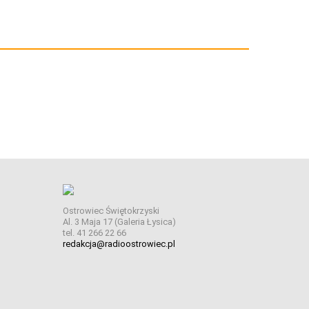
Ostrowiec Świętokrzyski
Al. 3 Maja 17 (Galeria Łysica)
tel. 41 266 22 66
redakcja@radioostrowiec.pl