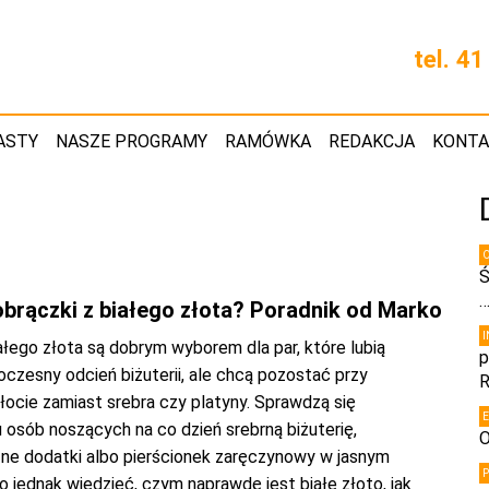
tel. 4
ASTY
NASZE PROGRAMY
RAMÓWKA
REDAKCJA
KONT
Ś
obrączki z białego złota? Poradnik od Marko
ałego złota są dobrym wyborem dla par, które lubią
p
czesny odcień biżuterii, ale chcą pozostać przy
R
ocie zamiast srebra czy platyny. Sprawdzą się
 osób noszących na co dzień srebrną biżuterię,
O
zne dodatki albo pierścionek zaręczynowy w jasnym
o jednak wiedzieć, czym naprawdę jest białe złoto, jak