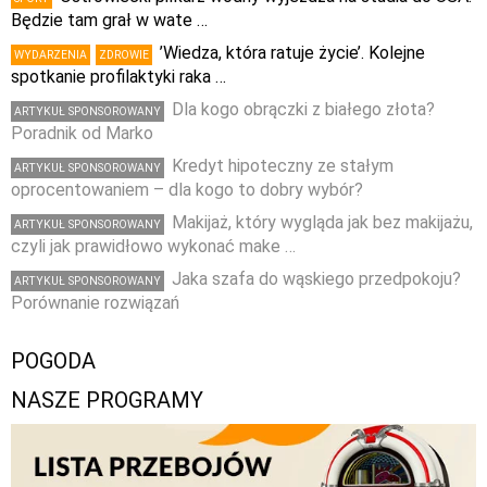
Będzie tam grał w wate …
’Wiedza, która ratuje życie’. Kolejne
WYDARZENIA
ZDROWIE
spotkanie profilaktyki raka …
Dla kogo obrączki z białego złota?
ARTYKUŁ SPONSOROWANY
Poradnik od Marko
Kredyt hipoteczny ze stałym
ARTYKUŁ SPONSOROWANY
oprocentowaniem – dla kogo to dobry wybór?
Makijaż, który wygląda jak bez makijażu,
ARTYKUŁ SPONSOROWANY
czyli jak prawidłowo wykonać make …
Jaka szafa do wąskiego przedpokoju?
ARTYKUŁ SPONSOROWANY
Porównanie rozwiązań
POGODA
NASZE PROGRAMY