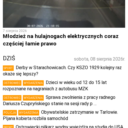
7 sierpnia 2026
Młodzież na hulajnogach elektrycznych coraz
częściej łamie prawo
DZIŚ
sobota, 08 sierpnia 2026r.
Derby w Starachowicach. Czy KSZO 1929 kolejny raz
SPORT
okaże się lepszy?
Dzieci w wieku od 12 do 15 lat
OSTROWIEC
WYDARZENIA
rozpoznane na nagraniach z autobusu MZK
Sprawa zwolnienia z pracy radnego
OSTROWIEC
WYDARZENIA
Dariusza Czupryńskiego stanie na sesji rady p …
Obywatelskie zatrzymanie w Tarłowie.
POLICJA
WYDARZENIA
PIjana kobieta rozbiła samochód
Ostrowiecki piłkarz wodny wyjeżdża na studia do USA.
SPORT