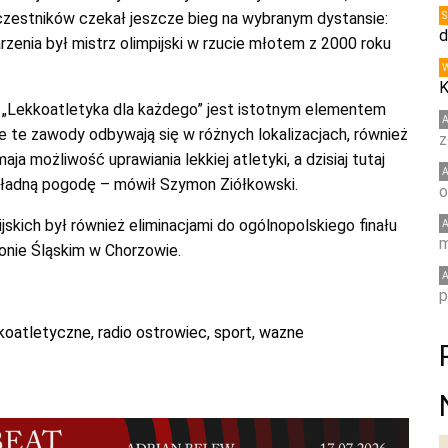
czestników czekał jeszcze bieg na wybranym dystansie:
d
enia był mistrz olimpijski w rzucie młotem z 2000 roku
K
 „Lekkoatletyka dla każdego” jest istotnym elementem
e te zawody odbywają się w różnych lokalizacjach, również
z
a możliwość uprawiania lekkiej atletyki, a dzisiaj tutaj
 ładną pogodę – mówił Szymon Ziółkowski.
o
kich był również eliminacjami do ogólnopolskiego finału
m
ionie Śląskim w Chorzowie.
p
kkoatletyczne
,
radio ostrowiec
,
sport
,
wazne