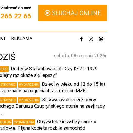
Zadzwoń do nas!
SŁUCHAJ ONLINE
1 266 22 66
AKT
REKLAMA
DZIŚ
sobota, 08 sierpnia 2026r.
Derby w Starachowicach. Czy KSZO 1929
SPORT
olejny raz okaże się lepszy?
Dzieci w wieku od 12 do 15 lat
OSTROWIEC
WYDARZENIA
ozpoznane na nagraniach z autobusu MZK
Sprawa zwolnienia z pracy
OSTROWIEC
WYDARZENIA
adnego Dariusza Czupryńskiego stanie na sesji rady
 …
Obywatelskie zatrzymanie w
POLICJA
WYDARZENIA
arłowie. PIjana kobieta rozbiła samochód