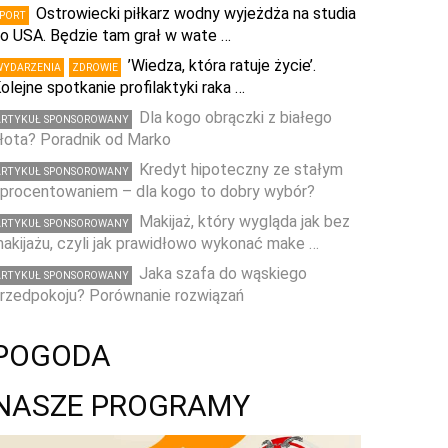
Ostrowiecki piłkarz wodny wyjeżdża na studia
SPORT
o USA. Będzie tam grał w wate …
’Wiedza, która ratuje życie’.
WYDARZENIA
ZDROWIE
olejne spotkanie profilaktyki raka …
Dla kogo obrączki z białego
ARTYKUŁ SPONSOROWANY
łota? Poradnik od Marko
Kredyt hipoteczny ze stałym
ARTYKUŁ SPONSOROWANY
procentowaniem – dla kogo to dobry wybór?
Makijaż, który wygląda jak bez
ARTYKUŁ SPONSOROWANY
akijażu, czyli jak prawidłowo wykonać make …
Jaka szafa do wąskiego
ARTYKUŁ SPONSOROWANY
rzedpokoju? Porównanie rozwiązań
POGODA
NASZE PROGRAMY