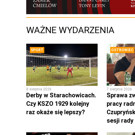
WAŻNE WYDARZENIA
SPORT
OSTROWIEC
8 sierpnia 2026
7 sierpnia 2026
Derby w Starachowicach.
Sprawa zw
Czy KSZO 1929 kolejny
pracy rad
raz okaże się lepszy?
Czupryńsk
sesji rady