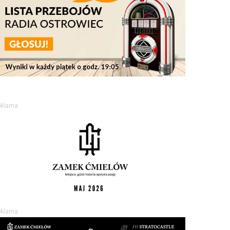
eklama
eklama