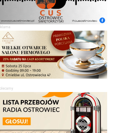
eklama
olecamy