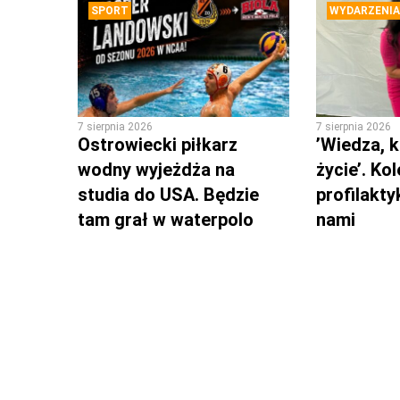
SPORT
WYDARZENIA
7 sierpnia 2026
7 sierpnia 2026
Ostrowiecki piłkarz
’Wiedza, k
wodny wyjeżdża na
życie’. Ko
studia do USA. Będzie
profilakty
tam grał w waterpolo
nami