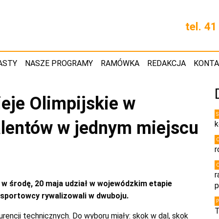
tel. 4
ASTY
NASZE PROGRAMY
RAMÓWKA
REDAKCJA
KONT
eje Olimpijskie w
lentów w jednym miejscu
k
r
r
 w środę, 20 maja udział w wojewódzkim etapie
p
 sportowcy rywalizowali w dwuboju.
T
urencji technicznych. Do wyboru miały: skok w dal, skok