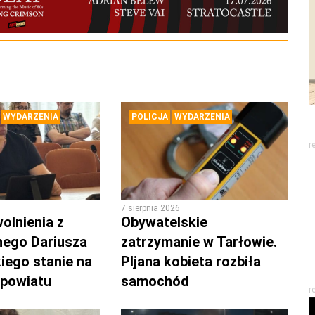
WYDARZENIA
POLICJA
WYDARZENIA
r
7 sierpnia 2026
olnienia z
Obywatelskie
nego Dariusza
zatrzymanie w Tarłowie.
iego stanie na
PIjana kobieta rozbiła
 powiatu
samochód
r