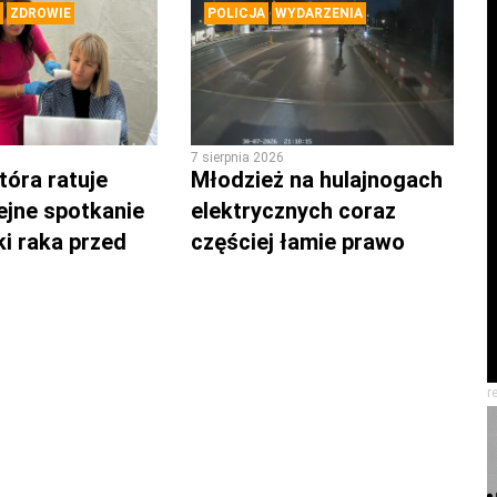
ZDROWIE
POLICJA
WYDARZENIA
7 sierpnia 2026
tóra ratuje
Młodzież na hulajnogach
lejne spotkanie
elektrycznych coraz
ki raka przed
częściej łamie prawo
r