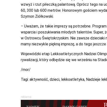
wzwyż i rzut piłeczką palantową. Oprócz tego na u
60, 300 lub 600 metrów. Honorowym gościem wydarz
Szymon Ziółkowski.
– Uważam, że takie imprezy są potrzebne. Program
wsparcia i poszukiwania młodych talentów. Super, ż
w Ostrowcu Świętokrzyskim. Nie zawsze dzieciaki maj
mamy niezwykle piękną imprezę, a do tego jeszcze
Wojewódzki etap Lekkoatletycznych Nadziei Olimpijs
rywalizacji, który odbędzie się we wrześniu na Stad
/mor/
Tagi:
aktywność
,
dzieci
,
lekkoatletyka
,
Nadzieje le
reklama