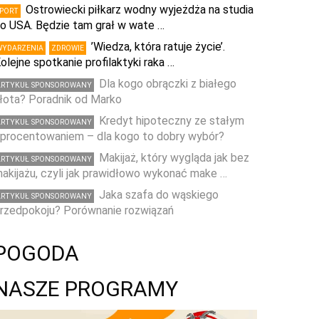
Ostrowiecki piłkarz wodny wyjeżdża na studia
SPORT
o USA. Będzie tam grał w wate …
’Wiedza, która ratuje życie’.
WYDARZENIA
ZDROWIE
olejne spotkanie profilaktyki raka …
Dla kogo obrączki z białego
ARTYKUŁ SPONSOROWANY
łota? Poradnik od Marko
Kredyt hipoteczny ze stałym
ARTYKUŁ SPONSOROWANY
procentowaniem – dla kogo to dobry wybór?
Makijaż, który wygląda jak bez
ARTYKUŁ SPONSOROWANY
akijażu, czyli jak prawidłowo wykonać make …
Jaka szafa do wąskiego
ARTYKUŁ SPONSOROWANY
rzedpokoju? Porównanie rozwiązań
POGODA
NASZE PROGRAMY