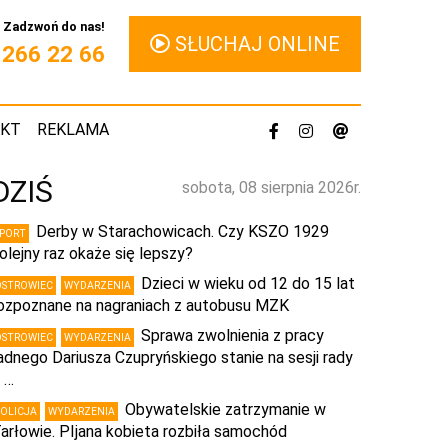
Zadzwoń do nas!
SŁUCHAJ ONLINE
1 266 22 66
AKT
REKLAMA
DZIŚ
sobota, 08 sierpnia 2026r.
Derby w Starachowicach. Czy KSZO 1929
SPORT
olejny raz okaże się lepszy?
Dzieci w wieku od 12 do 15 lat
OSTROWIEC
WYDARZENIA
ozpoznane na nagraniach z autobusu MZK
Sprawa zwolnienia z pracy
OSTROWIEC
WYDARZENIA
adnego Dariusza Czupryńskiego stanie na sesji rady
 …
Obywatelskie zatrzymanie w
POLICJA
WYDARZENIA
arłowie. PIjana kobieta rozbiła samochód