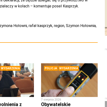
i deklaracji, że będzie ubiegać się o przywództwo w
działaczy w kołach – komentuje poseł Kasprzyk.
szymona Hołowni
,
rafał kasprzyk
,
region
,
Szymon Hołownia
,
r
WYDARZENIA
POLICJA
WYDARZENIA
r
7 sierpnia 2026
olnienia z
Obywatelskie