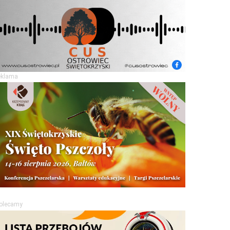
eklama
olecamy