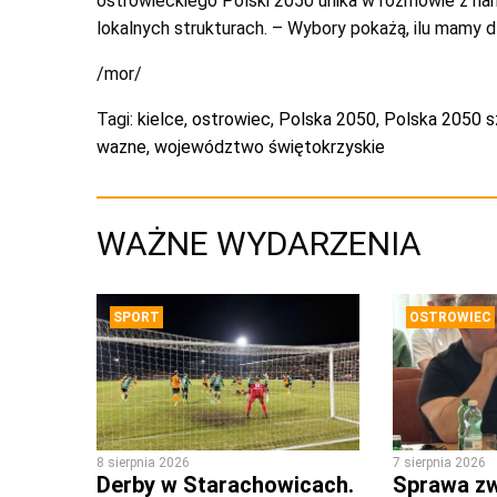
ostrowieckiego Polski 2050 unika w rozmowie z nam
lokalnych strukturach. – Wybory pokażą, ilu mamy 
/mor/
Tagi:
kielce
,
ostrowiec
,
Polska 2050
,
Polska 2050 
wazne
,
województwo świętokrzyskie
WAŻNE WYDARZENIA
SPORT
OSTROWIEC
8 sierpnia 2026
7 sierpnia 2026
Derby w Starachowicach.
Sprawa zw