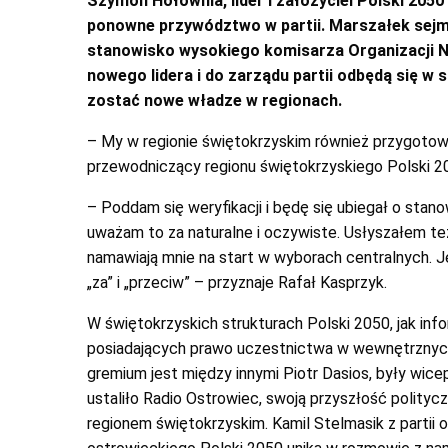
Szymon Hołownia, lider i założyciel Polski 2050
ponowne przywództwo w partii. Marszałek sejmu p
stanowisko wysokiego komisarza Organizacji 
nowego lidera i do zarządu partii odbędą się w
zostać nowe władze w regionach.
– My w regionie świętokrzyskim również przygotow
przewodniczący regionu świętokrzyskiego Polski 2
– Poddam się weryfikacji i będę się ubiegał o sta
uważam to za naturalne i oczywiste. Usłyszałem te
namawiają mnie na start w wyborach centralnych.
„za” i „przeciw” – przyznaje Rafał Kasprzyk.
W świętokrzyskich strukturach Polski 2050, jak info
posiadających prawo uczestnictwa w wewnętrznych 
gremium jest między innymi Piotr Dasios, były wic
ustaliło Radio Ostrowiec, swoją przyszłość politycz
regionem świętokrzyskim. Kamil Stelmasik z partii