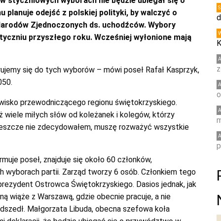
 w styczniowych wyborach nie będzie ubiegał się o
lanuje odejść z polskiej polityki, by walczyć o
d
Narodów Zjednoczonych ds. uchodźców. Wybory
 styczniu przyszłego roku. Wcześniej wyłonione mają
K
z
ujemy się do tych wyborów – mówi poseł Rafał Kasprzyk,
050.
o
nowisko przewodniczącego regionu świętokrzyskiego.
ż wiele miłych słów od koleżanek i kolegów, którzy
m
 Jeszcze nie zdecydowałem, muszę rozważyć wszystkie
p
rmuje poseł, znajduje się około 60 członków,
wyborach partii. Zarząd tworzy 6 osób. Członkiem tego
eprezydent Ostrowca Świętokrzyskiego. Dasios jednak, jak
ną wiąże z Warszawą, gdzie obecnie pracuje, a nie
 odszedł. Małgorzata Libuda, obecna szefowa koła