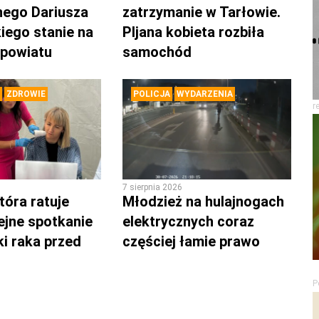
nego Dariusza
zatrzymanie w Tarłowie.
iego stanie na
PIjana kobieta rozbiła
 powiatu
samochód
ZDROWIE
POLICJA
WYDARZENIA
r
7 sierpnia 2026
tóra ratuje
Młodzież na hulajnogach
lejne spotkanie
elektrycznych coraz
ki raka przed
częściej łamie prawo
P