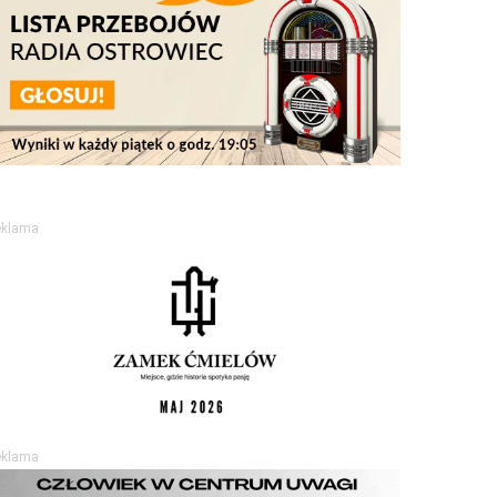
eklama
eklama