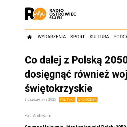
WYDARZENIA
SPORT
KULTURA
PODC
Co dalej z Polską 20
dosięgnąć również w
świętokrzyskie
3 października 2025
POLITYKA
WYDARZENIA
Fot. Archiwum