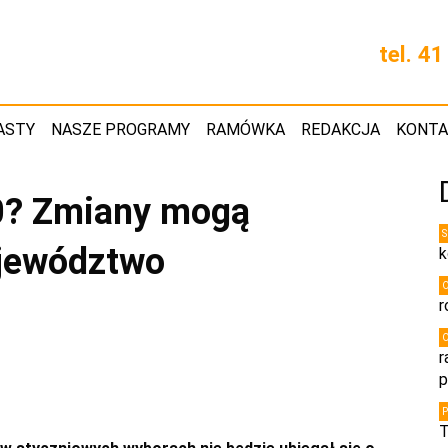
tel. 4
ASTY
NASZE PROGRAMY
RAMÓWKA
REDAKCJA
KONT
50? Zmiany mogą
ojewództwo
k
r
r
p
T