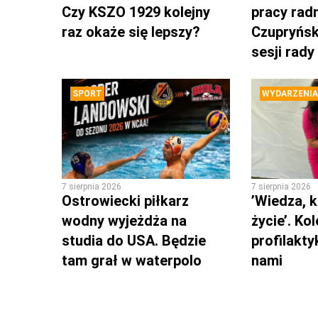
Czy KSZO 1929 kolejny
pracy rad
raz okaże się lepszy?
Czupryńsk
sesji rady
SPORT
WYDARZENIA
7 sierpnia 2026
7 sierpnia 2026
Ostrowiecki piłkarz
’Wiedza, k
wodny wyjeżdża na
życie’. Ko
studia do USA. Będzie
profilakty
tam grał w waterpolo
nami