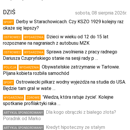
DZIŚ
sobota, 08 sierpnia 2026r.
Derby w Starachowicach. Czy KSZO 1929 kolejny raz
SPORT
okaże się lepszy?
Dzieci w wieku od 12 do 15 lat
OSTROWIEC
WYDARZENIA
rozpoznane na nagraniach z autobusu MZK
Sprawa zwolnienia z pracy radnego
OSTROWIEC
WYDARZENIA
Dariusza Czupryńskiego stanie na sesji rady p …
Obywatelskie zatrzymanie w Tarłowie.
POLICJA
WYDARZENIA
PIjana kobieta rozbiła samochód
Ostrowiecki piłkarz wodny wyjeżdża na studia do USA.
SPORT
Będzie tam grał w wate …
’Wiedza, która ratuje życie’. Kolejne
WYDARZENIA
ZDROWIE
spotkanie profilaktyki raka …
Dla kogo obrączki z białego złota?
ARTYKUŁ SPONSOROWANY
Poradnik od Marko
Kredyt hipoteczny ze stałym
ARTYKUŁ SPONSOROWANY