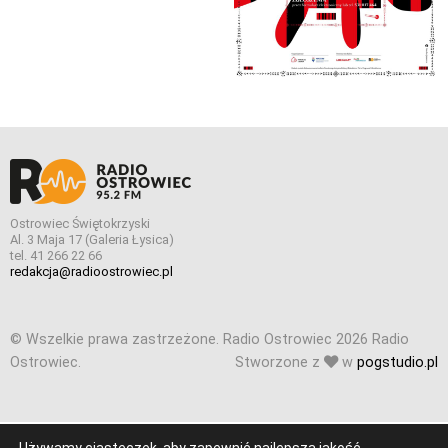
Ostrowiec Świętokrzyski
Al. 3 Maja 17 (Galeria Łysica)
tel. 41 266 22 66
redakcja@radioostrowiec.pl
© Wszelkie prawa zastrzeżone. Radio Ostrowiec 2026 Radio
Ostrowiec.
Stworzone z
w
pogstudio.pl