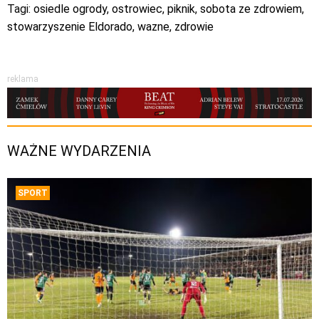
Tagi:
osiedle ogrody
,
ostrowiec
,
piknik
,
sobota ze zdrowiem
,
stowarzyszenie Eldorado
,
wazne
,
zdrowie
reklama
WAŻNE WYDARZENIA
SPORT