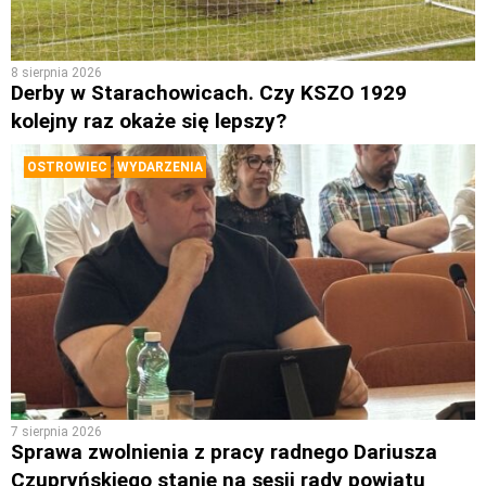
8 sierpnia 2026
Derby w Starachowicach. Czy KSZO 1929
kolejny raz okaże się lepszy?
OSTROWIEC
WYDARZENIA
7 sierpnia 2026
Sprawa zwolnienia z pracy radnego Dariusza
Czupryńskiego stanie na sesji rady powiatu