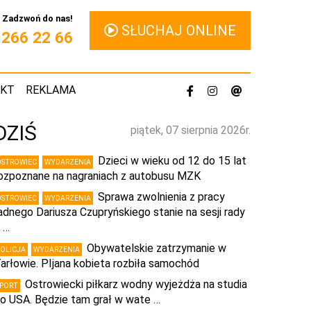
Zadzwoń do nas!
SŁUCHAJ ONLINE
1 266 22 66
AKT
REKLAMA
DZIŚ
piątek, 07 sierpnia 2026r.
Dzieci w wieku od 12 do 15 lat
OSTROWIEC
WYDARZENIA
ozpoznane na nagraniach z autobusu MZK
Sprawa zwolnienia z pracy
OSTROWIEC
WYDARZENIA
adnego Dariusza Czupryńskiego stanie na sesji rady
 …
Obywatelskie zatrzymanie w
POLICJA
WYDARZENIA
arłowie. PIjana kobieta rozbiła samochód
Ostrowiecki piłkarz wodny wyjeżdża na studia
SPORT
o USA. Będzie tam grał w wate …