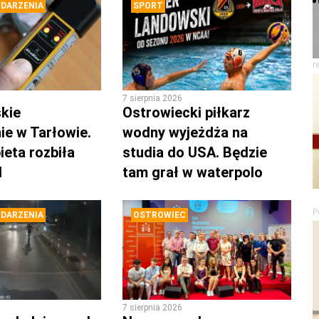
DARZENIA
SPORT
r
7 sierpnia 2026
kie
Ostrowiecki piłkarz
ie w Tarłowie.
wodny wyjeżdża na
ieta rozbiła
studia do USA. Będzie
d
tam grał w waterpolo
P
DARZENIA
OSTROWIEC
7 sierpnia 2026