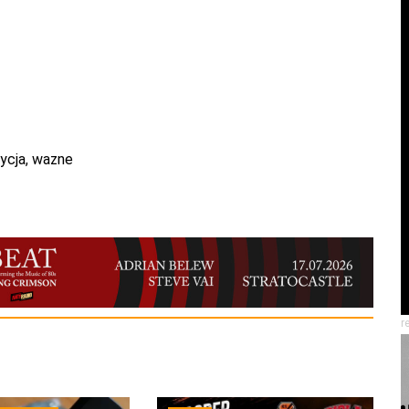
ycja
,
wazne
r