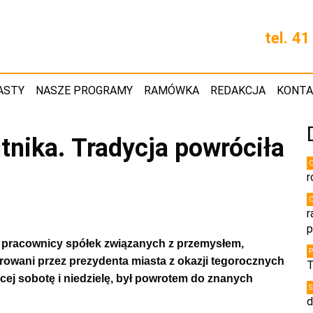
tel. 4
ASTY
NASZE PROGRAMY
RAMÓWKA
REDAKCJA
KONT
tnika. Tradycja powróciła
r
r
p
i pracownicy spółek związanych z przemysłem,
orowani przez prezydenta miasta z okazji tegorocznych
T
cej sobotę i niedzielę, był powrotem do znanych
d