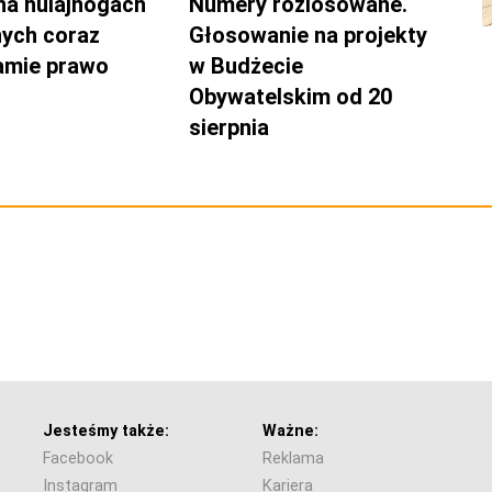
na hulajnogach
Numery rozlosowane.
nych coraz
Głosowanie na projekty
łamie prawo
w Budżecie
Obywatelskim od 20
sierpnia
Jesteśmy także:
Ważne:
Facebook
Reklama
Instagram
Kariera