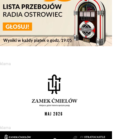
eklama
eklama