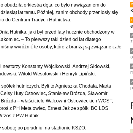
o obudziła orkiestra dęta, co było nawiązaniem do
K
iesiąt lat temu. Później, zanim obchody przeniosły się
no do Centrum Tradycji Hutnictwa.
e
Dnia Hutnika, jaki był przed laty hucznie obchodzony w
komiec. – To pierwszy taki dzień od lat dlatego
z
niśmy wyróżnić te osoby, które z branżą są związane całe
o
 nestorzy Konstanty Wójcikowski, Andrzej Sidowski,
m
dowski, Witold Wesołowski i Henryk Lipiński.
półek hutniczych. Byli to Agnieszka Chodała, Marta
p
 Celsy Huty Ostrowiec,
Stanisław Brózda, Sławomir
z Brózda – właściciele Walcowni Ostrowieckich WOST,
roś z PH Metalowiec, Ernest Jeż ze spółki BC LDS,
 Wrzos z PW Hutnik.
w sobotę po południu, na stadionie KSZO.