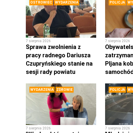
OSTROWIEC
WYDARZENIA
POLICJA
WY
7 sierpnia 2026
7 sierpnia 2026
Sprawa zwolnienia z
Obywatels
pracy radnego Dariusza
zatrzyman
Czupryńskiego stanie na
PIjana kob
sesji rady powiatu
samochó
WYDARZENIA
ZDROWIE
POLICJA
WY
7 sierpnia 2026
7 sierpnia 2026