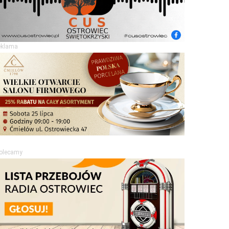
eklama
olecamy