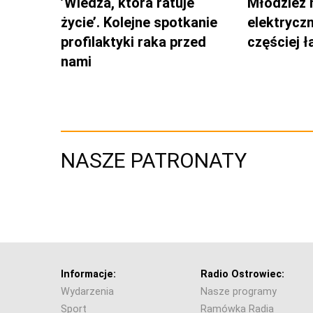
’Wiedza, która ratuje
Młodzież 
życie’. Kolejne spotkanie
elektrycz
profilaktyki raka przed
częściej 
nami
NASZE PATRONATY
Informacje:
Radio Ostrowiec:
Wydarzenia
Nasze programy
Sport
Ramówka Radia