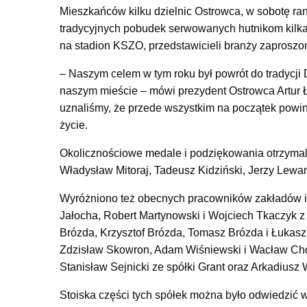
Mieszkańców kilku dzielnic Ostrowca, w sobotę ran
tradycyjnych pobudek serwowanych hutnikom kilkadz
na stadion KSZO, przedstawicieli branży zaproszo
– Naszym celem w tym roku był powrót do tradycji 
naszym mieście – mówi prezydent Ostrowca Artur Ła
uznaliśmy, że przede wszystkim na początek powin
życie.
Okolicznościowe medale i podziękowania otrzymali
Władysław Mitoraj, Tadeusz Kidziński, Jerzy Lewan
Wyróżniono też obecnych pracowników zakładów i s
Jałocha, Robert Martynowski i Wojciech Tkaczyk z
Brózda, Krzysztof Brózda, Tomasz Brózda i Łukas
Zdzisław Skowron, Adam Wiśniewski i Wacław Cho
Stanisław Sejnicki ze spółki Grant oraz Arkadiusz
Stoiska części tych spółek można było odwiedzić 