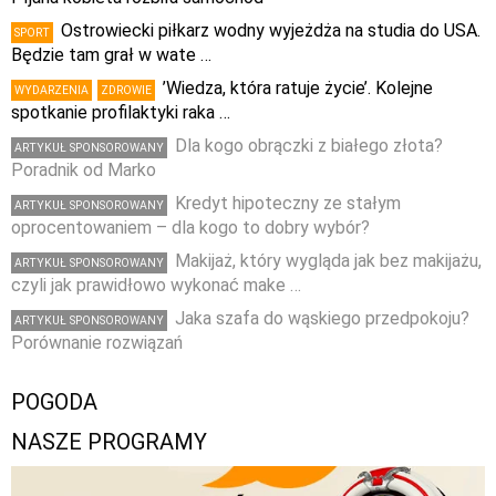
Ostrowiecki piłkarz wodny wyjeżdża na studia do USA.
SPORT
Będzie tam grał w wate …
’Wiedza, która ratuje życie’. Kolejne
WYDARZENIA
ZDROWIE
spotkanie profilaktyki raka …
Dla kogo obrączki z białego złota?
ARTYKUŁ SPONSOROWANY
Poradnik od Marko
Kredyt hipoteczny ze stałym
ARTYKUŁ SPONSOROWANY
oprocentowaniem – dla kogo to dobry wybór?
Makijaż, który wygląda jak bez makijażu,
ARTYKUŁ SPONSOROWANY
czyli jak prawidłowo wykonać make …
Jaka szafa do wąskiego przedpokoju?
ARTYKUŁ SPONSOROWANY
Porównanie rozwiązań
POGODA
NASZE PROGRAMY