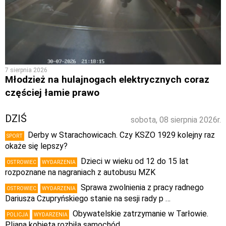
7 sierpnia 2026
Młodzież na hulajnogach elektrycznych coraz
częściej łamie prawo
DZIŚ
sobota, 08 sierpnia 2026r.
Derby w Starachowicach. Czy KSZO 1929 kolejny raz
SPORT
okaże się lepszy?
Dzieci w wieku od 12 do 15 lat
OSTROWIEC
WYDARZENIA
rozpoznane na nagraniach z autobusu MZK
Sprawa zwolnienia z pracy radnego
OSTROWIEC
WYDARZENIA
Dariusza Czupryńskiego stanie na sesji rady p …
Obywatelskie zatrzymanie w Tarłowie.
POLICJA
WYDARZENIA
PIjana kobieta rozbiła samochód