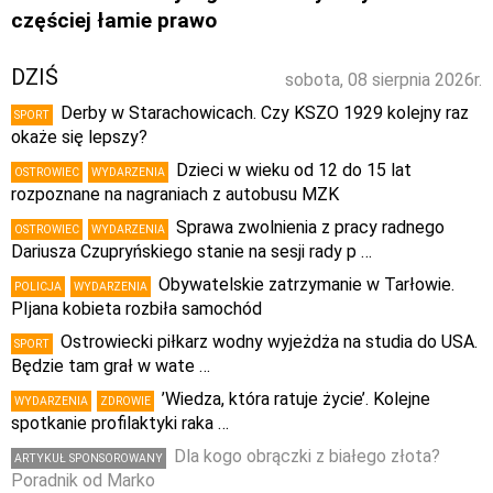
częściej łamie prawo
DZIŚ
sobota, 08 sierpnia 2026r.
Derby w Starachowicach. Czy KSZO 1929 kolejny raz
SPORT
okaże się lepszy?
Dzieci w wieku od 12 do 15 lat
OSTROWIEC
WYDARZENIA
rozpoznane na nagraniach z autobusu MZK
Sprawa zwolnienia z pracy radnego
OSTROWIEC
WYDARZENIA
Dariusza Czupryńskiego stanie na sesji rady p …
Obywatelskie zatrzymanie w Tarłowie.
POLICJA
WYDARZENIA
PIjana kobieta rozbiła samochód
Ostrowiecki piłkarz wodny wyjeżdża na studia do USA.
SPORT
Będzie tam grał w wate …
’Wiedza, która ratuje życie’. Kolejne
WYDARZENIA
ZDROWIE
spotkanie profilaktyki raka …
Dla kogo obrączki z białego złota?
ARTYKUŁ SPONSOROWANY
Poradnik od Marko