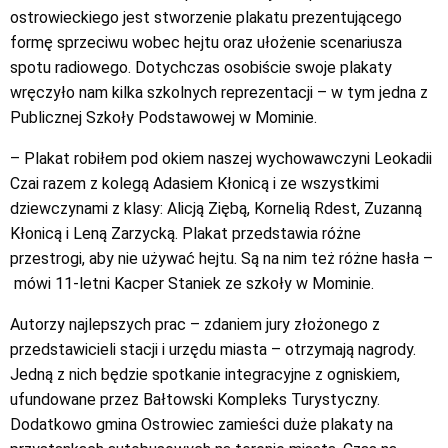
ostrowieckiego jest stworzenie plakatu prezentującego
formę sprzeciwu wobec hejtu oraz ułożenie scenariusza
spotu radiowego. Dotychczas osobiście swoje plakaty
wręczyło nam kilka szkolnych reprezentacji – w tym jedna z
Publicznej Szkoły Podstawowej w Mominie.
– Plakat robiłem pod okiem naszej wychowawczyni Leokadii
Czai razem z kolegą Adasiem Kłonicą i ze wszystkimi
dziewczynami z klasy: Alicją Ziębą, Kornelią Rdest, Zuzanną
Kłonicą i Leną Zarzycką. Plakat przedstawia różne
przestrogi, aby nie używać hejtu. Są na nim też różne hasła –
mówi 11-letni Kacper Staniek ze szkoły w Mominie.
Autorzy najlepszych prac – zdaniem jury złożonego z
przedstawicieli stacji i urzędu miasta – otrzymają nagrody.
Jedną z nich będzie spotkanie integracyjne z ogniskiem,
ufundowane przez Bałtowski Kompleks Turystyczny.
Dodatkowo gmina Ostrowiec zamieści duże plakaty na