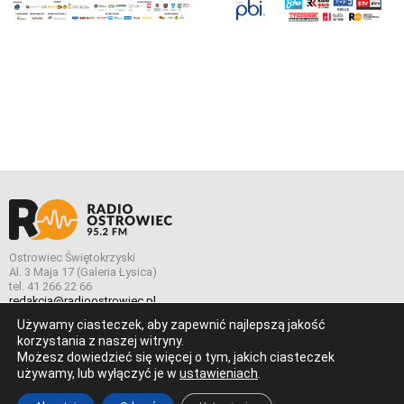
Ostrowiec Świętokrzyski
Al. 3 Maja 17 (Galeria Łysica)
tel. 41 266 22 66
redakcja@radioostrowiec.pl
Używamy ciasteczek, aby zapewnić najlepszą jakość
korzystania z naszej witryny.
Możesz dowiedzieć się więcej o tym, jakich ciasteczek
© Wszelkie prawa zastrzeżone. Radio Ostrowiec 2026 Radio
używamy, lub wyłączyć je w
ustawieniach
.
Ostrowiec.
Stworzone z
w
pogstudio.pl