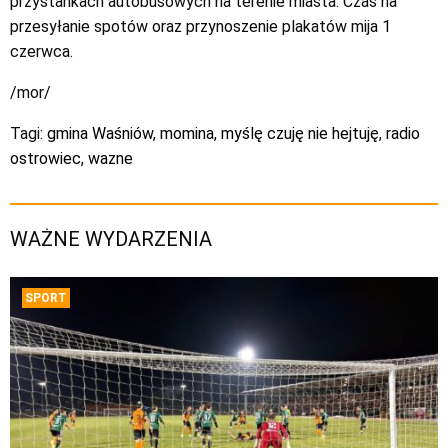
przystankach autobusowych na terenie miasta. Czas na
przesyłanie spotów oraz przynoszenie plakatów mija 1
czerwca.
/mor/
Tagi:
gmina Waśniów
,
momina
,
myślę czuję nie hejtuję
,
radio
ostrowiec
,
wazne
WAŻNE WYDARZENIA
SPORT