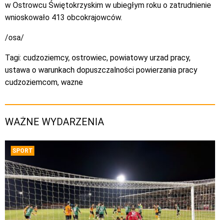
w Ostrowcu Świętokrzyskim w ubiegłym roku o zatrudnienie
wnioskowało 413 obcokrajowców.
/osa/
Tagi:
cudzoziemcy
,
ostrowiec
,
powiatowy urzad pracy
,
ustawa o warunkach dopuszczalności powierzania pracy
cudzoziemcom
,
wazne
WAŻNE WYDARZENIA
SPORT