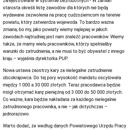
zarejestrowane w systemie bezrobotnych.- W zamian
starosta określi listę zawodów dla których nie będą
wydawane zezwolenia na pracę cudzoziemcom na terenie
powiatu, który zatwierdza wojewoda. To bardzo ważna
zmiana, bo my, jako powiaty wiemy najlepiej w jakich
zawodach najtrudniej jest nam znaleźć pracowników. Wiemy
także, że mamy wielu pracowników, którzy spełnialiby
warunki do zatrudnienia, a nie musi to być obywatel z innego
kraju – wyjaśnia dyrektorka PUP.
Nowa ustawa zaostrzy kary za nielegalne zatrudnienie
obcokrajowca. Do tej pory wysokość mandatu oscylowała
między 1 000 a 30 000 złotych. Teraz pracodawca będzie
mógł otrzymać karę pieniężną od 3 000 do 50 000 złotych.
Co ważne, kara będzie nakładana za każdego nielegalnie
zatrudnionego pracownika, a nie – jak dotychczas –
jednorazowo.
Warto dodać, że według danych Powiatowego Urzędu Pracy