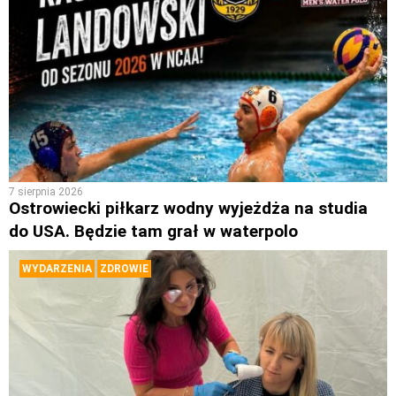
7 sierpnia 2026
Ostrowiecki piłkarz wodny wyjeżdża na studia
do USA. Będzie tam grał w waterpolo
WYDARZENIA
ZDROWIE