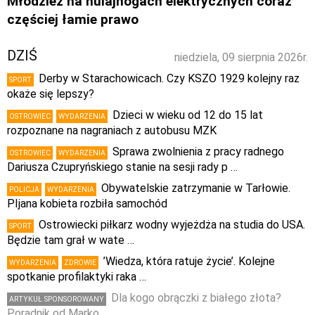
Młodzież na hulajnogach elektrycznych coraz
częściej łamie prawo
DZIŚ
niedziela, 09 sierpnia 2026r.
Derby w Starachowicach. Czy KSZO 1929 kolejny raz
SPORT
okaże się lepszy?
Dzieci w wieku od 12 do 15 lat
OSTROWIEC
WYDARZENIA
rozpoznane na nagraniach z autobusu MZK
Sprawa zwolnienia z pracy radnego
OSTROWIEC
WYDARZENIA
Dariusza Czupryńskiego stanie na sesji rady p …
Obywatelskie zatrzymanie w Tarłowie.
POLICJA
WYDARZENIA
PIjana kobieta rozbiła samochód
Ostrowiecki piłkarz wodny wyjeżdża na studia do USA.
SPORT
Będzie tam grał w wate …
’Wiedza, która ratuje życie’. Kolejne
WYDARZENIA
ZDROWIE
spotkanie profilaktyki raka …
Dla kogo obrączki z białego złota?
ARTYKUŁ SPONSOROWANY
Poradnik od Marko