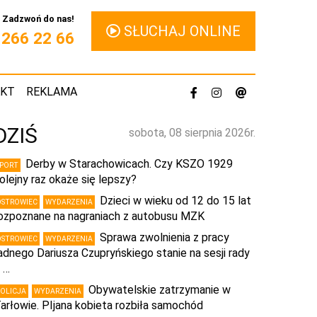
Zadzwoń do nas!
SŁUCHAJ ONLINE
1 266 22 66
AKT
REKLAMA
DZIŚ
sobota, 08 sierpnia 2026r.
Derby w Starachowicach. Czy KSZO 1929
SPORT
olejny raz okaże się lepszy?
Dzieci w wieku od 12 do 15 lat
OSTROWIEC
WYDARZENIA
ozpoznane na nagraniach z autobusu MZK
Sprawa zwolnienia z pracy
OSTROWIEC
WYDARZENIA
adnego Dariusza Czupryńskiego stanie na sesji rady
 …
Obywatelskie zatrzymanie w
POLICJA
WYDARZENIA
arłowie. PIjana kobieta rozbiła samochód