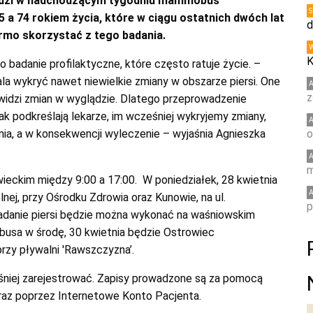
iedzi w nadchodzącym tygodniu mammobus
a 74 rokiem życia, które w ciągu ostatnich dwóch lat
d
mo skorzystać z tego badania.
K
o badanie profilaktyczne, które często ratuje życie. –
a wykryć nawet niewielkie zmiany w obszarze piersi. One
z
 widzi zmian w wyglądzie. Dlatego przeprowadzenie
 podkreślają lekarze, im wcześniej wykryjemy zmiany,
nia, a w konsekwencji wyleczenie – wyjaśnia Agnieszka
o
m
eckim między 9:00 a 17:00. W poniedziałek, 28 kwietnia
ej, przy Ośrodku Zdrowia oraz Kunowie, na ul.
p
 badanie piersi będzie można wykonać na waśniowskim
 busa w środę, 30 kwietnia będzie Ostrowiec
przy pływalni 'Rawszczyzna’.
niej zarejestrować. Zapisy prowadzone są za pomocą
 oraz poprzez Internetowe Konto Pacjenta.