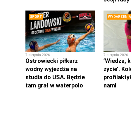
SPORT
WYDARZENIA
7 sierpnia 2026
7 sierpnia 2026
Ostrowiecki piłkarz
’Wiedza, k
wodny wyjeżdża na
życie’. Ko
studia do USA. Będzie
profilakty
tam grał w waterpolo
nami