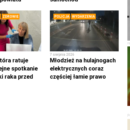
ZDROWIE
POLICJA
WYDARZENIA
r
7 sierpnia 2026
tóra ratuje
Młodzież na hulajnogach
lejne spotkanie
elektrycznych coraz
ki raka przed
częściej łamie prawo
P