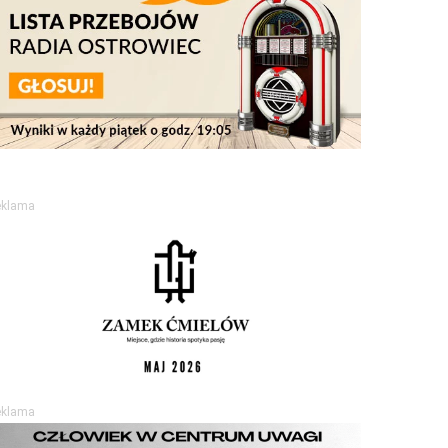
eklama
eklama