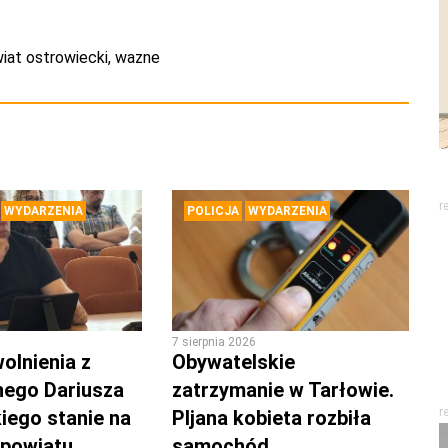
iat ostrowiecki
,
wazne
r
WYDARZENIA
POLICJA
WYDARZENIA
7 sierpnia 2026
olnienia z
Obywatelskie
nego Dariusza
zatrzymanie w Tarłowie.
r
iego stanie na
PIjana kobieta rozbiła
 powiatu
samochód