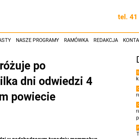
tel. 4
ASTY
NASZE PROGRAMY
RAMÓWKA
REDAKCJA
KONT
óżuje po
ilka dni odwiedzi 4
k
m powiecie
r
r
p
T