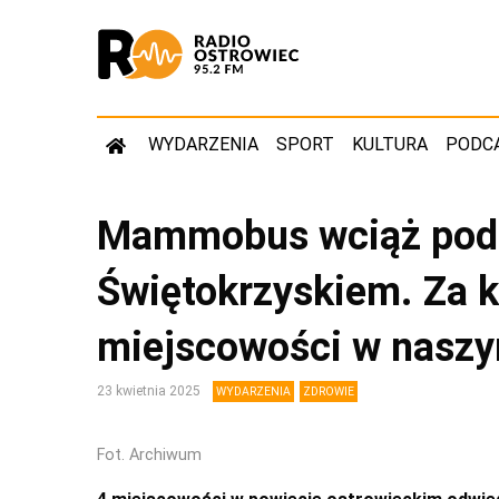
WYDARZENIA
SPORT
KULTURA
PODC
Mammobus wciąż podr
Świętokrzyskiem. Za k
miejscowości w naszy
23 kwietnia 2025
WYDARZENIA
ZDROWIE
Fot. Archiwum