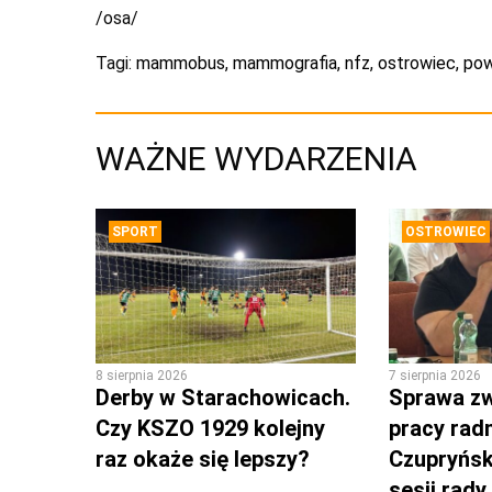
/osa/
Tagi:
mammobus
,
mammografia
,
nfz
,
ostrowiec
,
pow
WAŻNE WYDARZENIA
SPORT
OSTROWIEC
8 sierpnia 2026
7 sierpnia 2026
Derby w Starachowicach.
Sprawa zw
Czy KSZO 1929 kolejny
pracy rad
raz okaże się lepszy?
Czupryńsk
sesji rady