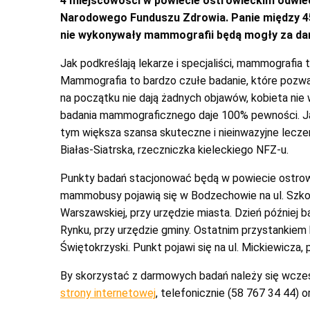
4 miejscowości w powiecie ostrowieckim odw
Narodowego Funduszu Zdrowia. Panie między 45 
nie wykonywały mammografii będą mogły za dar
Jak podkreślają lekarze i specjaliści, mammografia t
Mammografia to bardzo czułe badanie, które pozwal
na początku nie dają żadnych objawów, kobieta nie
badania mammograficznego daje 100% pewności. Jak
tym większa szansa skuteczne i nieinwazyjne lecze
Białas-Siatrska, rzeczniczka kieleckiego NFZ-u.
Punkty badań stacjonować będą w powiecie ostrowi
mammobusy pojawią się w Bodzechowie na ul. Szkoln
Warszawskiej, przy urzędzie miasta. Dzień później
Rynku, przy urzędzie gminy. Ostatnim przystankiem
Świętokrzyski. Punkt pojawi się na ul. Mickiewicza, 
By skorzystać z darmowych badań należy się wcześ
strony internetowej
, telefonicznie (58 767 34 44)