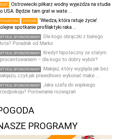
Ostrowiecki piłkarz wodny wyjeżdża na studia
SPORT
o USA. Będzie tam grał w wate …
’Wiedza, która ratuje życie’.
WYDARZENIA
ZDROWIE
olejne spotkanie profilaktyki raka …
Dla kogo obrączki z białego
ARTYKUŁ SPONSOROWANY
łota? Poradnik od Marko
Kredyt hipoteczny ze stałym
ARTYKUŁ SPONSOROWANY
procentowaniem – dla kogo to dobry wybór?
Makijaż, który wygląda jak bez
ARTYKUŁ SPONSOROWANY
akijażu, czyli jak prawidłowo wykonać make …
Jaka szafa do wąskiego
ARTYKUŁ SPONSOROWANY
rzedpokoju? Porównanie rozwiązań
POGODA
NASZE PROGRAMY