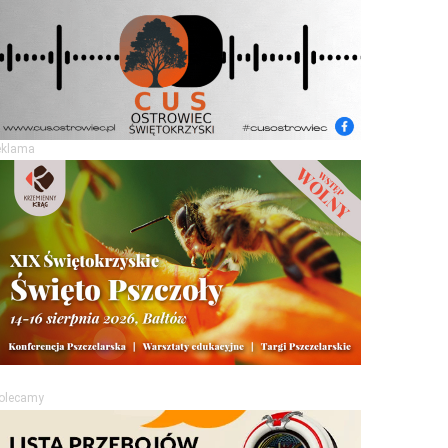
eklama
olecamy