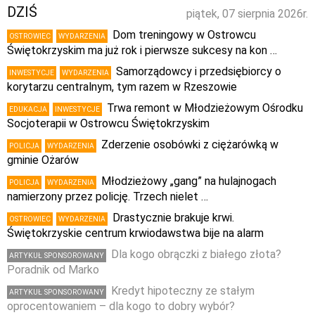
DZIŚ
piątek, 07 sierpnia 2026r.
Dom treningowy w Ostrowcu
OSTROWIEC
WYDARZENIA
Świętokrzyskim ma już rok i pierwsze sukcesy na kon …
Samorządowcy i przedsiębiorcy o
INWESTYCJE
WYDARZENIA
korytarzu centralnym, tym razem w Rzeszowie
Trwa remont w Młodzieżowym Ośrodku
EDUKACJA
INWESTYCJE
Socjoterapii w Ostrowcu Świętokrzyskim
Zderzenie osobówki z ciężarówką w
POLICJA
WYDARZENIA
gminie Ożarów
Młodzieżowy „gang” na hulajnogach
POLICJA
WYDARZENIA
namierzony przez policję. Trzech nielet …
Drastycznie brakuje krwi.
OSTROWIEC
WYDARZENIA
Świętokrzyskie centrum krwiodawstwa bije na alarm
Dla kogo obrączki z białego złota?
ARTYKUŁ SPONSOROWANY
Poradnik od Marko
Kredyt hipoteczny ze stałym
ARTYKUŁ SPONSOROWANY
oprocentowaniem – dla kogo to dobry wybór?