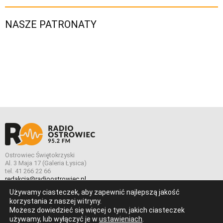
NASZE PATRONATY
Ostrowiec Świętokrzyski
Al. 3 Maja 17 (Galeria Łysica)
tel. 41 266 22 66
redakcja@radioostrowiec.pl
Używamy ciasteczek, aby zapewnić najlepszą jakość
korzystania z naszej witryny.
Możesz dowiedzieć się więcej o tym, jakich ciasteczek
© Wszelkie prawa zastrzeżone. Radio Ostrowiec 2026 Radio
używamy, lub wyłączyć je w
ustawieniach
.