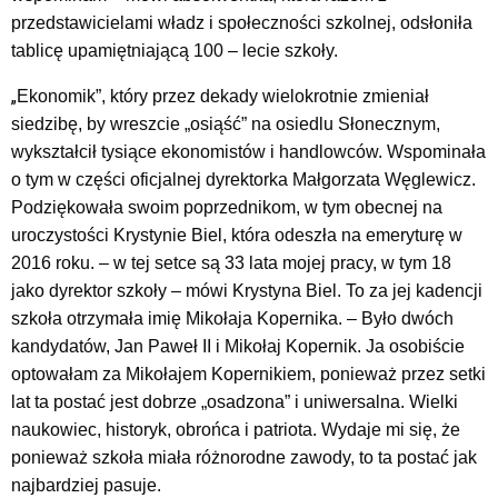
przedstawicielami władz i społeczności szkolnej, odsłoniła
tablicę upamiętniającą 100 – lecie szkoły.
„
Ekonomik”, który przez dekady wielokrotnie zmieniał
siedzibę, by wreszcie „osiąść” na osiedlu Słonecznym,
wykształcił tysiące ekonomistów i handlowców. Wspominała
o tym w części oficjalnej dyrektorka Małgorzata Węglewicz.
Podziękowała swoim poprzednikom, w tym obecnej na
uroczystości Krystynie Biel, która odeszła na emeryturę w
2016 roku. – w tej setce są 33 lata mojej pracy, w tym 18
jako dyrektor szkoły – mówi Krystyna Biel. To za jej kadencji
szkoła otrzymała imię Mikołaja Kopernika. – Było dwóch
kandydatów, Jan Paweł II i Mikołaj Kopernik. Ja osobiście
optowałam za Mikołajem Kopernikiem, ponieważ przez setki
lat ta postać jest dobrze „osadzona” i uniwersalna. Wielki
naukowiec, historyk, obrońca i patriota. Wydaje mi się, że
ponieważ szkoła miała różnorodne zawody, to ta postać jak
najbardziej pasuje.