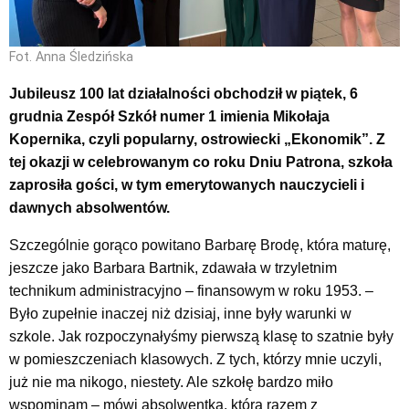
Fot. Anna Śledzińska
Jubileusz 100 lat działalności obchodził w piątek, 6
grudnia Zespół Szkół numer 1 imienia Mikołaja
Kopernika, czyli popularny, ostrowiecki „Ekonomik”. Z
tej okazji w celebrowanym co roku Dniu Patrona, szkoła
zaprosiła gości, w tym emerytowanych nauczycieli i
dawnych absolwentów.
Szczególnie gorąco powitano Barbarę Brodę, która maturę,
jeszcze jako Barbara Bartnik, zdawała w trzyletnim
technikum administracyjno – finansowym w roku 1953. –
Było zupełnie inaczej niż dzisiaj, inne były warunki w
szkole. Jak rozpoczynałyśmy pierwszą klasę to szatnie były
w pomieszczeniach klasowych. Z tych, którzy mnie uczyli,
już nie ma nikogo, niestety. Ale szkołę bardzo miło
wspominam – mówi absolwentka, która razem z