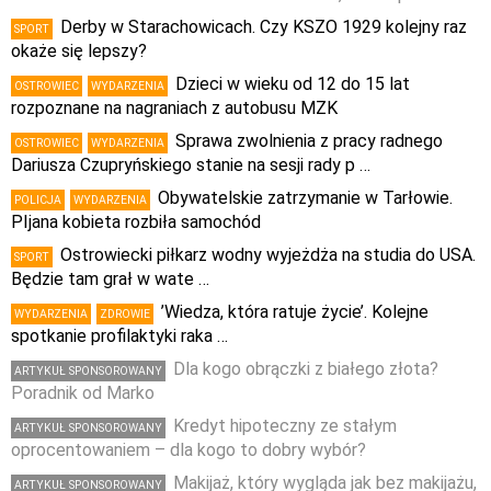
Derby w Starachowicach. Czy KSZO 1929 kolejny raz
SPORT
okaże się lepszy?
Dzieci w wieku od 12 do 15 lat
OSTROWIEC
WYDARZENIA
rozpoznane na nagraniach z autobusu MZK
Sprawa zwolnienia z pracy radnego
OSTROWIEC
WYDARZENIA
Dariusza Czupryńskiego stanie na sesji rady p …
Obywatelskie zatrzymanie w Tarłowie.
POLICJA
WYDARZENIA
PIjana kobieta rozbiła samochód
Ostrowiecki piłkarz wodny wyjeżdża na studia do USA.
SPORT
Będzie tam grał w wate …
’Wiedza, która ratuje życie’. Kolejne
WYDARZENIA
ZDROWIE
spotkanie profilaktyki raka …
Dla kogo obrączki z białego złota?
ARTYKUŁ SPONSOROWANY
Poradnik od Marko
Kredyt hipoteczny ze stałym
ARTYKUŁ SPONSOROWANY
oprocentowaniem – dla kogo to dobry wybór?
Makijaż, który wygląda jak bez makijażu,
ARTYKUŁ SPONSOROWANY