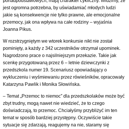
ponadpodstawowych, mają charakter cykliczny. Widzimy, że
jest ogromna potrzebna, by uświadamiać młodych ludzi
jakie są konsekwencje nie tylko prawne, ale emocjonalne
przemocy, jak ona wpływa na całe rodziny – wyjaśnia
Joanna Pikus.
W rozstrzygniętym we wtorek konkursie nikt nie został
pominięty, a każdy z 342 uczestników otrzymał upominek.
Nagrodzono prace o najsilniejszym przekazie. Takie jak
scenkę przygotowaną przez 6 – letnie dziewczynki z
przedszkola numer 19. Scenariusz opowiadający o
wykluczeniu i wyśmiewaniu przez rówieśników, opracowały
Katarzyna Pawlik i Monika Słowińska.
– Temat „Przemoc to niemoc” dla przedszkolaków może być
zbyt trudny, mogą nawet nie wiedzieć, że to czego
doświadczają, to przemoc. Chciałyśmy przybliżyć im ten
temat w sposób bardziej przystępny. Oczywiście takie
sytuacje się zdarzają, reagujemy na nie, staramy się