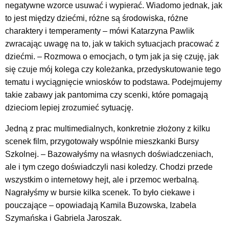
negatywne wzorce usuwać i wypierać. Wiadomo jednak, jak
to jest między dziećmi, różne są środowiska, różne
charaktery i temperamenty – mówi Katarzyna Pawlik
zwracając uwagę na to, jak w takich sytuacjach pracować z
dziećmi. – Rozmowa o emocjach, o tym jak ja się czuję, jak
się czuje mój kolega czy koleżanka, przedyskutowanie tego
tematu i wyciągnięcie wniosków to podstawa. Podejmujemy
takie zabawy jak pantomima czy scenki, które pomagają
dzieciom lepiej zrozumieć sytuację.
Jedną z prac multimedialnych, konkretnie złożony z kilku
scenek film, przygotowały wspólnie mieszkanki Bursy
Szkolnej. – Bazowałyśmy na własnych doświadczeniach,
ale i tym czego doświadczyli nasi koledzy. Chodzi przede
wszystkim o internetowy hejt, ale i przemoc werbalną.
Nagrałyśmy w bursie kilka scenek. To było ciekawe i
pouczające – opowiadają Kamila Buzowska, Izabela
Szymańska i Gabriela Jaroszak.