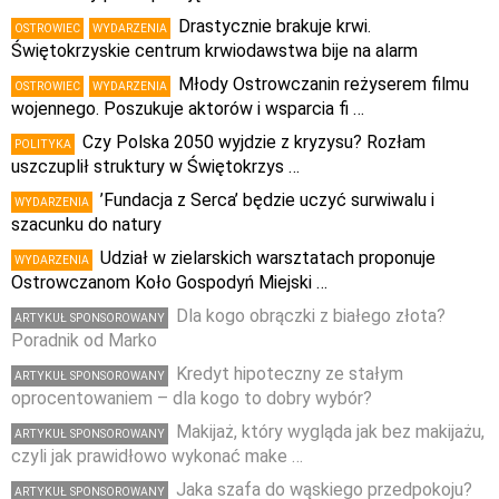
Drastycznie brakuje krwi.
OSTROWIEC
WYDARZENIA
Świętokrzyskie centrum krwiodawstwa bije na alarm
Młody Ostrowczanin reżyserem filmu
OSTROWIEC
WYDARZENIA
wojennego. Poszukuje aktorów i wsparcia fi …
Czy Polska 2050 wyjdzie z kryzysu? Rozłam
POLITYKA
uszczuplił struktury w Świętokrzys …
’Fundacja z Serca’ będzie uczyć surwiwalu i
WYDARZENIA
szacunku do natury
Udział w zielarskich warsztatach proponuje
WYDARZENIA
Ostrowczanom Koło Gospodyń Miejski …
Dla kogo obrączki z białego złota?
ARTYKUŁ SPONSOROWANY
Poradnik od Marko
Kredyt hipoteczny ze stałym
ARTYKUŁ SPONSOROWANY
oprocentowaniem – dla kogo to dobry wybór?
Makijaż, który wygląda jak bez makijażu,
ARTYKUŁ SPONSOROWANY
czyli jak prawidłowo wykonać make …
Jaka szafa do wąskiego przedpokoju?
ARTYKUŁ SPONSOROWANY