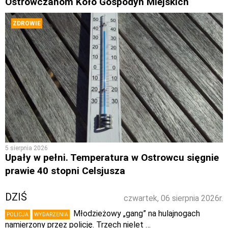
Ostrowczanom Koło Gospodyń Miejskich
ZDROWIE
5 sierpnia 2026
Upały w pełni. Temperatura w Ostrowcu sięgnie
prawie 40 stopni Celsjusza
DZIŚ
czwartek, 06 sierpnia 2026r.
Młodzieżowy „gang” na hulajnogach
POLICJA
WYDARZENIA
namierzony przez policję. Trzech nielet …