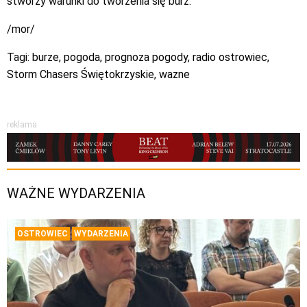
stworzy warunki do tworzenia się burz.
/mor/
Tagi:
burze
,
pogoda
,
prognoza pogody
,
radio ostrowiec
,
Storm Chasers Świętokrzyskie
,
wazne
reklama
WAŻNE WYDARZENIA
OSTROWIEC
WYDARZENIA