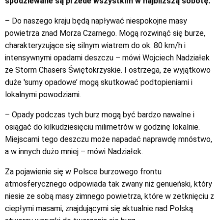
spodziewane są przede wszystkim w najbliższą sobotę.
– Do naszego kraju będą napływać niespokojne masy
powietrza znad Morza Czarnego. Mogą rozwinąć się burze,
charakteryzujące się silnym wiatrem do ok. 80 km/h i
intensywnymi opadami deszczu – mówi Wojciech Nadziałek
ze Storm Chasers Świętokrzyskie. I ostrzega, że wyjątkowo
duże 'sumy opadowe’ mogą skutkować podtopieniami i
lokalnymi powodziami.
– Opady podczas tych burz mogą być bardzo nawalne i
osiągać do kilkudziesięciu milimetrów w godzinę lokalnie.
Miejscami tego deszczu może napadać naprawdę mnóstwo,
a w innych dużo mniej – mówi Nadziałek.
Za pojawienie się w Polsce burzowego frontu
atmosferycznego odpowiada tak zwany niż genueński, który
niesie ze sobą masy zimnego powietrza, które w zetknięciu z
ciepłymi masami, znajdującymi się aktualnie nad Polską