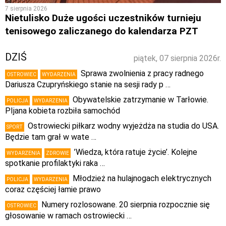
7 sierpnia 2026
Nietulisko Duże ugości uczestników turnieju
tenisowego zaliczanego do kalendarza PZT
DZIŚ
piątek, 07 sierpnia 2026r.
Sprawa zwolnienia z pracy radnego
OSTROWIEC
WYDARZENIA
Dariusza Czupryńskiego stanie na sesji rady p …
Obywatelskie zatrzymanie w Tarłowie.
POLICJA
WYDARZENIA
PIjana kobieta rozbiła samochód
Ostrowiecki piłkarz wodny wyjeżdża na studia do USA.
SPORT
Będzie tam grał w wate …
’Wiedza, która ratuje życie’. Kolejne
WYDARZENIA
ZDROWIE
spotkanie profilaktyki raka …
Młodzież na hulajnogach elektrycznych
POLICJA
WYDARZENIA
coraz częściej łamie prawo
Numery rozlosowane. 20 sierpnia rozpocznie się
OSTROWIEC
głosowanie w ramach ostrowiecki …