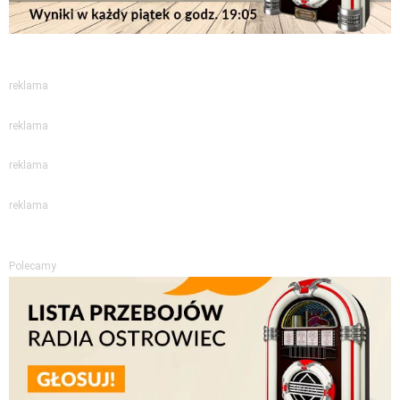
reklama
reklama
reklama
reklama
Polecamy