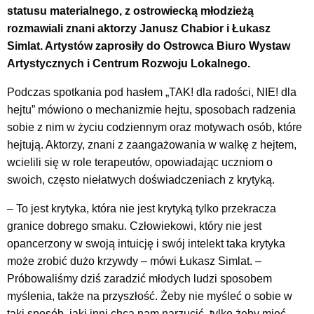
statusu materialnego, z ostrowiecką młodzieżą
rozmawiali znani aktorzy Janusz Chabior i Łukasz
Simlat. Artystów zaprosiły do Ostrowca Biuro Wystaw
Artystycznych i Centrum Rozwoju Lokalnego.
Podczas spotkania pod hasłem „TAK! dla radości, NIE! dla
hejtu” mówiono o mechanizmie hejtu, sposobach radzenia
sobie z nim w życiu codziennym oraz motywach osób, które
hejtują. Aktorzy, znani z zaangażowania w walkę z hejtem,
wcielili się w role terapeutów, opowiadając uczniom o
swoich, często niełatwych doświadczeniach z krytyką.
– To jest krytyka, która nie jest krytyką tylko przekracza
granice dobrego smaku. Człowiekowi, który nie jest
opancerzony w swoją intuicję i swój intelekt taka krytyka
może zrobić dużo krzywdy – mówi Łukasz Simlat. –
Próbowaliśmy dziś zaradzić młodych ludzi sposobem
myślenia, także na przyszłość. Żeby nie myśleć o sobie w
taki sposób, jaki inni chcą nam narzucić, tylko żeby mieć