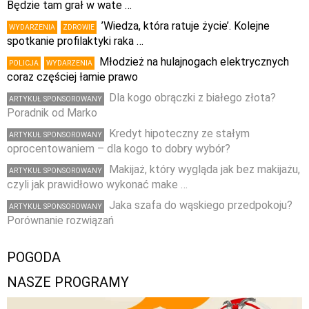
Będzie tam grał w wate …
’Wiedza, która ratuje życie’. Kolejne
WYDARZENIA
ZDROWIE
spotkanie profilaktyki raka …
Młodzież na hulajnogach elektrycznych
POLICJA
WYDARZENIA
coraz częściej łamie prawo
Dla kogo obrączki z białego złota?
ARTYKUŁ SPONSOROWANY
Poradnik od Marko
Kredyt hipoteczny ze stałym
ARTYKUŁ SPONSOROWANY
oprocentowaniem – dla kogo to dobry wybór?
Makijaż, który wygląda jak bez makijażu,
ARTYKUŁ SPONSOROWANY
czyli jak prawidłowo wykonać make …
Jaka szafa do wąskiego przedpokoju?
ARTYKUŁ SPONSOROWANY
Porównanie rozwiązań
POGODA
NASZE PROGRAMY