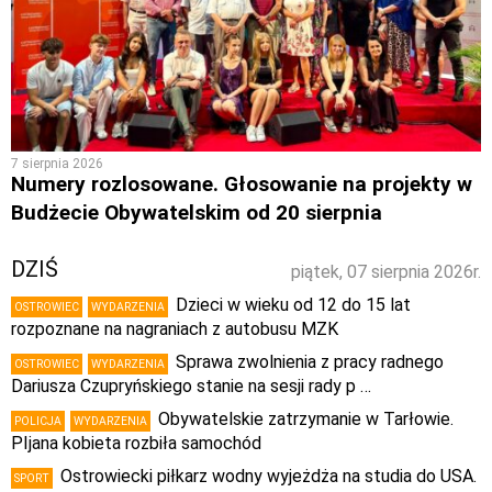
7 sierpnia 2026
Numery rozlosowane. Głosowanie na projekty w
Budżecie Obywatelskim od 20 sierpnia
DZIŚ
piątek, 07 sierpnia 2026r.
Dzieci w wieku od 12 do 15 lat
OSTROWIEC
WYDARZENIA
rozpoznane na nagraniach z autobusu MZK
Sprawa zwolnienia z pracy radnego
OSTROWIEC
WYDARZENIA
Dariusza Czupryńskiego stanie na sesji rady p …
Obywatelskie zatrzymanie w Tarłowie.
POLICJA
WYDARZENIA
PIjana kobieta rozbiła samochód
Ostrowiecki piłkarz wodny wyjeżdża na studia do USA.
SPORT