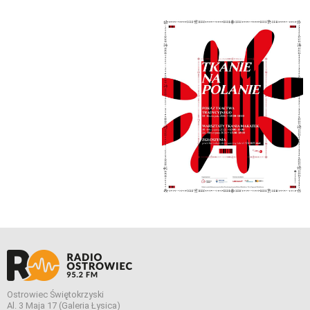
Ostrowiec Świętokrzyski
Al. 3 Maja 17 (Galeria Łysica)