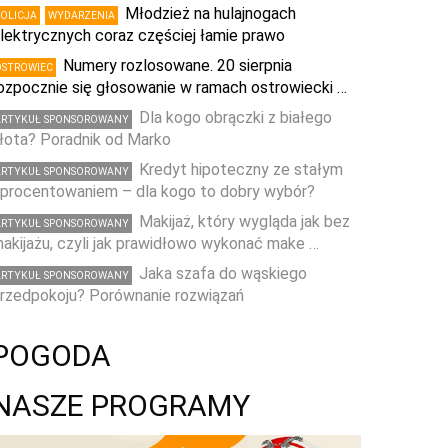
Młodzież na hulajnogach
POLICJA
WYDARZENIA
lektrycznych coraz częściej łamie prawo
Numery rozlosowane. 20 sierpnia
OSTROWIEC
ozpocznie się głosowanie w ramach ostrowiecki …
Dla kogo obrączki z białego
ARTYKUŁ SPONSOROWANY
łota? Poradnik od Marko
Kredyt hipoteczny ze stałym
ARTYKUŁ SPONSOROWANY
procentowaniem – dla kogo to dobry wybór?
Makijaż, który wygląda jak bez
ARTYKUŁ SPONSOROWANY
akijażu, czyli jak prawidłowo wykonać make …
Jaka szafa do wąskiego
ARTYKUŁ SPONSOROWANY
rzedpokoju? Porównanie rozwiązań
POGODA
NASZE PROGRAMY