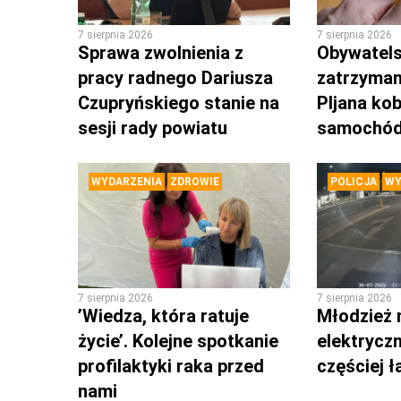
7 sierpnia 2026
7 sierpnia 2026
Sprawa zwolnienia z
Obywatels
pracy radnego Dariusza
zatrzyman
Czupryńskiego stanie na
PIjana kob
sesji rady powiatu
samochó
WYDARZENIA
ZDROWIE
POLICJA
WY
7 sierpnia 2026
7 sierpnia 2026
’Wiedza, która ratuje
Młodzież 
życie’. Kolejne spotkanie
elektrycz
profilaktyki raka przed
częściej 
nami