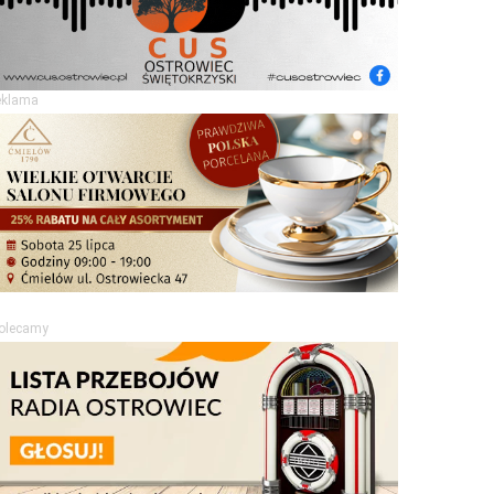
eklama
olecamy