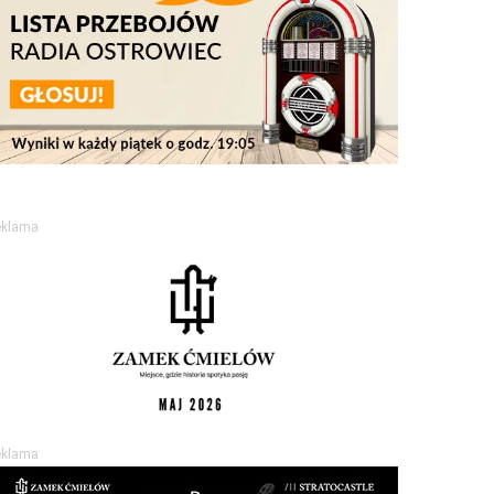
eklama
eklama