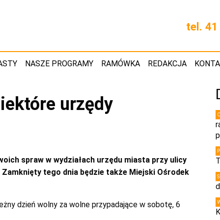
tel. 4
ASTY
NASZE PROGRAMY
RAMÓWKA
REDAKCJA
KONT
iektóre urzędy
r
p
swoich spraw w wydziałach urzędu miasta przy ulicy
T
 Zamknięty tego dnia będzie także Miejski Ośrodek
d
leżny dzień wolny za wolne przypadające w sobotę, 6
K