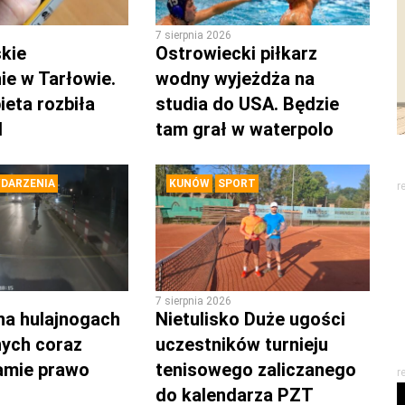
7 sierpnia 2026
kie
Ostrowiecki piłkarz
ie w Tarłowie.
wodny wyjeżdża na
ieta rozbiła
studia do USA. Będzie
d
tam grał w waterpolo
DARZENIA
KUNÓW
SPORT
r
7 sierpnia 2026
na hulajnogach
Nietulisko Duże ugości
nych coraz
uczestników turnieju
łamie prawo
tenisowego zaliczanego
r
do kalendarza PZT