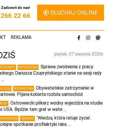
Zadzwoń do nas!
SŁUCHAJ ONLINE
1 266 22 66
AKT
REKLAMA
DZIŚ
piątek, 07 sierpnia 2026r.
Sprawa zwolnienia z pracy
OSTROWIEC
WYDARZENIA
adnego Dariusza Czupryńskiego stanie na sesji rady
 …
Obywatelskie zatrzymanie w
POLICJA
WYDARZENIA
arłowie. PIjana kobieta rozbiła samochód
Ostrowiecki piłkarz wodny wyjeżdża na studia
SPORT
o USA. Będzie tam grał w wate …
’Wiedza, która ratuje życie’.
WYDARZENIA
ZDROWIE
olejne spotkanie profilaktyki raka …