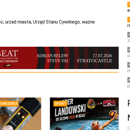
e
ec
,
urzad miasta
,
Urząd Stanu Cywilnego
,
wazne
r
z
o
m
p
DARZENIA
SPORT