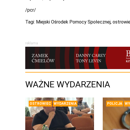
/pcr/
Tagi:
Miejski Ośrodek Pomocy Społecznej
,
ostrowi
reklama
WAŻNE WYDARZENIA
OSTROWIEC
WYDARZENIA
POLICJA
WY