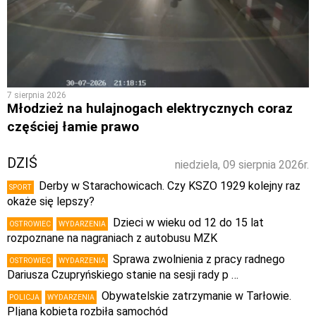
7 sierpnia 2026
Młodzież na hulajnogach elektrycznych coraz
częściej łamie prawo
DZIŚ
niedziela, 09 sierpnia 2026r.
Derby w Starachowicach. Czy KSZO 1929 kolejny raz
SPORT
okaże się lepszy?
Dzieci w wieku od 12 do 15 lat
OSTROWIEC
WYDARZENIA
rozpoznane na nagraniach z autobusu MZK
Sprawa zwolnienia z pracy radnego
OSTROWIEC
WYDARZENIA
Dariusza Czupryńskiego stanie na sesji rady p …
Obywatelskie zatrzymanie w Tarłowie.
POLICJA
WYDARZENIA
PIjana kobieta rozbiła samochód