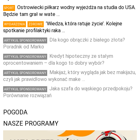
Ostrowiecki piłkarz wodny wyjeżdża na studia do USA.
SPORT
Będzie tam grał w wate …
’Wiedza, która ratuje życie’. Kolejne
WYDARZENIA
ZDROWIE
spotkanie profilaktyki raka …
Dla kogo obrączki z białego złota?
ARTYKUŁ SPONSOROWANY
Poradnik od Marko
Kredyt hipoteczny ze stałym
ARTYKUŁ SPONSOROWANY
oprocentowaniem – dla kogo to dobry wybór?
Makijaż, który wygląda jak bez makijażu,
ARTYKUŁ SPONSOROWANY
czyli jak prawidłowo wykonać make …
Jaka szafa do wąskiego przedpokoju?
ARTYKUŁ SPONSOROWANY
Porównanie rozwiązań
POGODA
NASZE PROGRAMY