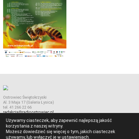
Ostrowiec Świętokrzyski
Al. 3 Maja 17 (Galeria Łysica)
tel. 41 266 22 66
redakcja@radioostrowiec.pl
Używamy ciasteczek, aby zapewnić najlepszą jakość
korzystania z naszej witryny.
Możesz dowiedzieć się więcej o tym, jakich ciasteczek
© Wszelkie prawa zastrzeżone. Radio Ostrowiec 2026 Radio
używamy, lub wyłączyć je w
ustawieniach
.