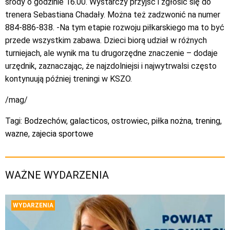
środy o godzinie 16.00. Wystarczy przyjść i zgłosić się do
trenera Sebastiana Chadały. Można też zadzwonić na numer
884-886-838. -Na tym etapie rozwoju piłkarskiego ma to być
przede wszystkim zabawa. Dzieci biorą udział w różnych
turniejach, ale wynik ma tu drugorzędne znaczenie – dodaje
urzędnik, zaznaczając, że najzdolniejsi i najwytrwalsi często
kontynuują później treningi w KSZO.
/mag/
Tagi:
Bodzechów
,
galacticos
,
ostrowiec
,
piłka nożna
,
trening
,
wazne
,
zajecia sportowe
WAŻNE WYDARZENIA
WYDARZENIA