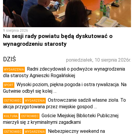
9 sierpnia 2026
Na sesji rady powiatu będą dyskutować o
wynagrodzeniu starosty
DZIŚ
poniedziałek, 10 sierpnia 2026r.
Radni zdecydowali o podwyżce wynagrodzenia
WYDARZENIA
dla starosty Agnieszki Rogalińskiej
Wysoki poziom, piękna pogoda i ostra rywalizacja. Na
SPORT
Gutwinie odbył się kolej …
Ostrowczanie sadzili własne zioła. To
OSTROWIEC
WYDARZENIA
akcja przygotowana przez miejskie gospod …
Goście Miejskiej Biblioteki Publicznej
KULTURA
OSTROWIEC
mierzyli się z kryminalnymi zagadkami
Niebezpieczny weekend na
OSTROWIEC
WYDARZENIA