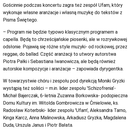
Gościnnie podczas koncertu zagra też zespół Ufam, który
wykonuje własne aranżacje i własną muzykę do tekstów z
Pisma Świętego.
– Program nie będzie typowo klasycznym programem a
capella. Będą to chrześcijańskie piosenki, ale w rozrywkowej
odsłonie. Pojawią się różne style muzyki- od rockowej, przez
reggae, do ballad. Część aranżacji to utwory autorstwa
Piotra Pałki i Sebastiana Iwanowicza, ale będą również
autorskie kompozycje i aranżacje – zapowiada dyrygentka.
W towarzystwie chóru i zespołu pod dyrekcją Moniki Gryzki
wystąpią też soliści – m.in. lider zespołu 'Schizofrenia’-
Michał Bajerczak, 6-letnia Zuzanna Borkowska- podopieczna
Domu Kultury im. Witolda Gombrowicza w Ćmielowie, ks.
Radosław Koterbski- lider zespołu 'Ufam’, Aleksandra Tarno,
Kinga Karcz, Anna Malinowska, Arkadiusz Gryzka, Magdalena
Duda, Urszula Janus i Piotr Bałata.