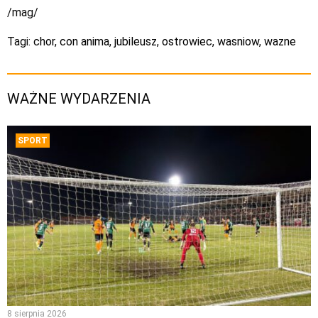
/mag/
Tagi:
chor
,
con anima
,
jubileusz
,
ostrowiec
,
wasniow
,
wazne
WAŻNE WYDARZENIA
SPORT
8 sierpnia 2026