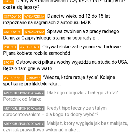
Derby w Starachowicach. Czy KSZO 1929 kolejny raz
SPORT
okaże się lepszy?
Dzieci w wieku od 12 do 15 lat
OSTROWIEC
WYDARZENIA
rozpoznane na nagraniach z autobusu MZK
Sprawa zwolnienia z pracy radnego
OSTROWIEC
WYDARZENIA
Dariusza Czupryńskiego stanie na sesji rady p …
Obywatelskie zatrzymanie w Tarłowie.
POLICJA
WYDARZENIA
PIjana kobieta rozbiła samochód
Ostrowiecki piłkarz wodny wyjeżdża na studia do USA.
SPORT
Będzie tam grał w wate …
’Wiedza, która ratuje życie’. Kolejne
WYDARZENIA
ZDROWIE
spotkanie profilaktyki raka …
Dla kogo obrączki z białego złota?
ARTYKUŁ SPONSOROWANY
Poradnik od Marko
Kredyt hipoteczny ze stałym
ARTYKUŁ SPONSOROWANY
oprocentowaniem – dla kogo to dobry wybór?
Makijaż, który wygląda jak bez makijażu,
ARTYKUŁ SPONSOROWANY
czyli jak prawidłowo wykonać make …