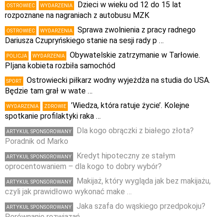
Dzieci w wieku od 12 do 15 lat
OSTROWIEC
WYDARZENIA
rozpoznane na nagraniach z autobusu MZK
Sprawa zwolnienia z pracy radnego
OSTROWIEC
WYDARZENIA
Dariusza Czupryńskiego stanie na sesji rady p …
Obywatelskie zatrzymanie w Tarłowie.
POLICJA
WYDARZENIA
PIjana kobieta rozbiła samochód
Ostrowiecki piłkarz wodny wyjeżdża na studia do USA.
SPORT
Będzie tam grał w wate …
’Wiedza, która ratuje życie’. Kolejne
WYDARZENIA
ZDROWIE
spotkanie profilaktyki raka …
Dla kogo obrączki z białego złota?
ARTYKUŁ SPONSOROWANY
Poradnik od Marko
Kredyt hipoteczny ze stałym
ARTYKUŁ SPONSOROWANY
oprocentowaniem – dla kogo to dobry wybór?
Makijaż, który wygląda jak bez makijażu,
ARTYKUŁ SPONSOROWANY
czyli jak prawidłowo wykonać make …
Jaka szafa do wąskiego przedpokoju?
ARTYKUŁ SPONSOROWANY
Porównanie rozwiązań