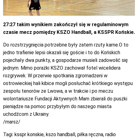
27:27 takim wynikiem zakończył się w regulaminowym
czasie mecz pomiędzy KSZO Handball, a KSSPR Końskie.
Do rozstrzygnięcia potrzebne były zatem rzuty karne.O to
jedno trafienie lepsi okazali się goście i to do Końskich
pojechały dwa punkty, a gospodarze musieli zadowolić się
jednym. Mimo porażki KSZO zachował fotel wicelidera
rozgrywek. W przerwie spotkania zgromadzeni w
ostrowieckiej hali kibice mogli posłuchać krótkiego występu
zespołu tenorów ze Lwowa, a w trakcie i po meczu
wolontariusze Fundacji Aktywnych Mam zbierali do puszki
pieniądze na pomoc przybyłym do naszego miasta
uchodźcom z Ukrainy.
/marsz/
Tagi:
ksspr konskie
,
kszo handball
,
piłka ręczna
,
radio