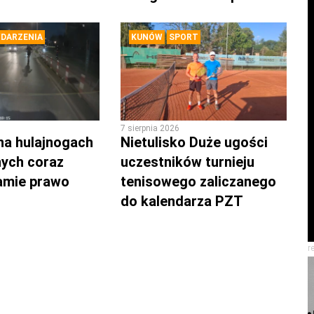
DARZENIA
KUNÓW
SPORT
7 sierpnia 2026
na hulajnogach
Nietulisko Duże ugości
nych coraz
uczestników turnieju
łamie prawo
tenisowego zaliczanego
do kalendarza PZT
r