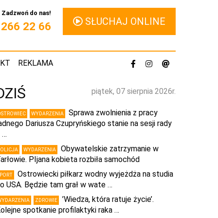
Zadzwoń do nas!
SŁUCHAJ ONLINE
1 266 22 66
AKT
REKLAMA
DZIŚ
piątek, 07 sierpnia 2026r.
Sprawa zwolnienia z pracy
OSTROWIEC
WYDARZENIA
adnego Dariusza Czupryńskiego stanie na sesji rady
 …
Obywatelskie zatrzymanie w
POLICJA
WYDARZENIA
arłowie. PIjana kobieta rozbiła samochód
Ostrowiecki piłkarz wodny wyjeżdża na studia
SPORT
o USA. Będzie tam grał w wate …
’Wiedza, która ratuje życie’.
WYDARZENIA
ZDROWIE
olejne spotkanie profilaktyki raka …