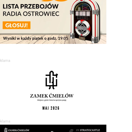
eklama
eklama