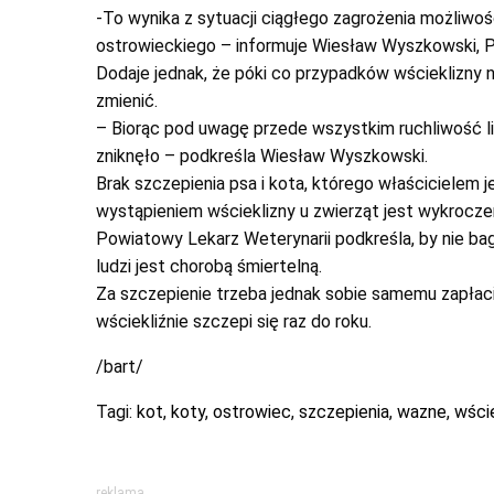
-To wynika z sytuacji ciągłego zagrożenia możliwoś
ostrowieckiego – informuje Wiesław Wyszkowski, 
Dodaje jednak, że póki co przypadków wścieklizny 
zmienić.
– Biorąc pod uwagę przede wszystkim ruchliwość li
zniknęło – podkreśla Wiesław Wyszkowski.
Brak szczepienia psa i kota, którego właścicielem
wystąpieniem wścieklizny u zwierząt jest wykrocze
Powiatowy Lekarz Weterynarii podkreśla, by nie ba
ludzi jest chorobą śmiertelną.
Za szczepienie trzeba jednak sobie samemu zapłaci
wściekliźnie szczepi się raz do roku.
/bart/
Tagi:
kot
,
koty
,
ostrowiec
,
szczepienia
,
wazne
,
wści
reklama