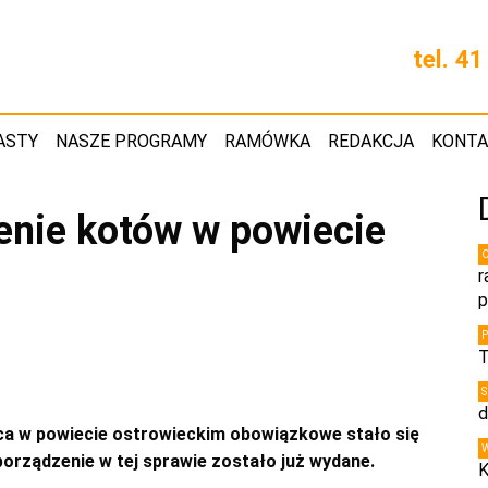
tel. 4
ASTY
NASZE PROGRAMY
RAMÓWKA
REDAKCJA
KONT
nie kotów w powiecie
r
p
T
d
ca w powiecie ostrowieckim obowiązkowe stało się
orządzenie w tej sprawie zostało już wydane.
K