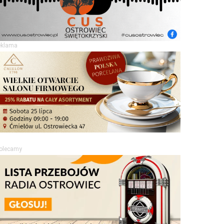
eklama
olecamy