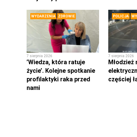
WYDARZENIA
ZDROWIE
POLICJA
WY
7 sierpnia 2026
7 sierpnia 2026
’Wiedza, która ratuje
Młodzież 
życie’. Kolejne spotkanie
elektrycz
profilaktyki raka przed
częściej 
nami