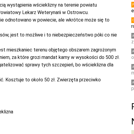
cią wystąpienia wścieklizny na terenie powiatu
e
Powiatowy Lekarz Weterynarii w Ostrowcu.
nie odnotowano w powiecie, ale wkrótce może się to
r
sów, jest to możliwe i to niebezpieczeństwo póki co nie
z
 jest mieszkaniec terenu objętego obszarem zagrożonym
niem, za które grozi mandat karny w wysokości do 500 zł.
o
gatelizować sprawy tych szczepień, bo wścieklizna dla
m
ć. Kosztuje to około 50 zł. Zwierzęta przeciwko
p
eklizna