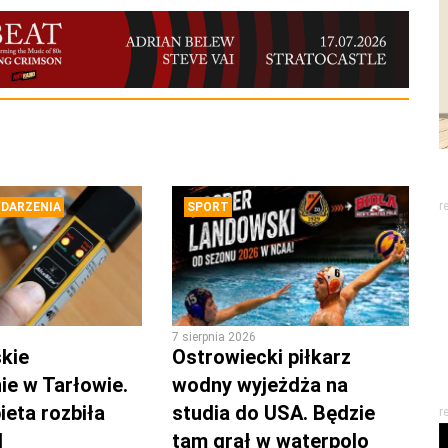
r
DARZENIA
SPORT
7 sierpnia 2026
kie
Ostrowiecki piłkarz
ie w Tarłowie.
wodny wyjeżdża na
ieta rozbiła
studia do USA. Będzie
r
d
tam grał w waterpolo