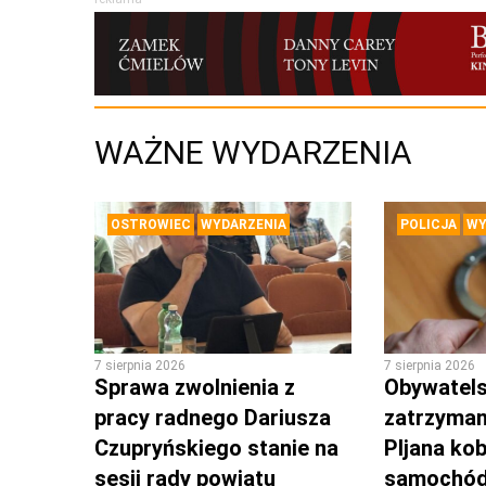
WAŻNE WYDARZENIA
OSTROWIEC
WYDARZENIA
POLICJA
WY
7 sierpnia 2026
7 sierpnia 2026
Sprawa zwolnienia z
Obywatels
pracy radnego Dariusza
zatrzyman
Czupryńskiego stanie na
PIjana kob
sesji rady powiatu
samochó