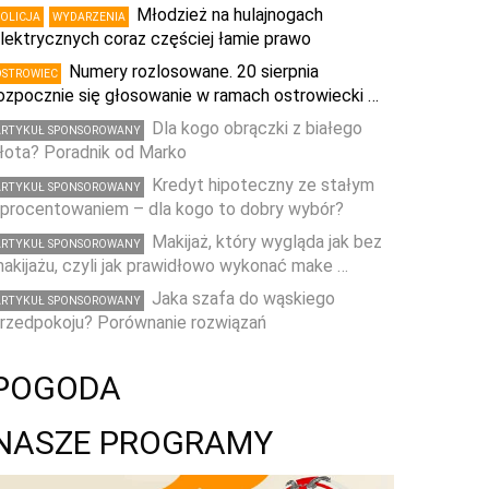
Młodzież na hulajnogach
POLICJA
WYDARZENIA
lektrycznych coraz częściej łamie prawo
Numery rozlosowane. 20 sierpnia
OSTROWIEC
ozpocznie się głosowanie w ramach ostrowiecki …
Dla kogo obrączki z białego
ARTYKUŁ SPONSOROWANY
łota? Poradnik od Marko
Kredyt hipoteczny ze stałym
ARTYKUŁ SPONSOROWANY
procentowaniem – dla kogo to dobry wybór?
Makijaż, który wygląda jak bez
ARTYKUŁ SPONSOROWANY
akijażu, czyli jak prawidłowo wykonać make …
Jaka szafa do wąskiego
ARTYKUŁ SPONSOROWANY
rzedpokoju? Porównanie rozwiązań
POGODA
NASZE PROGRAMY