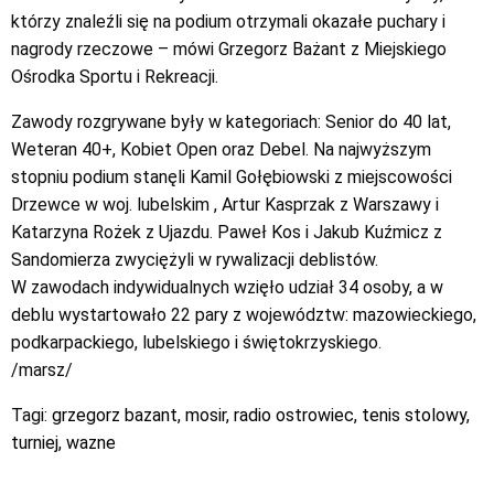
którzy znaleźli się na podium otrzymali okazałe puchary i
nagrody rzeczowe – mówi Grzegorz Bażant z Miejskiego
Ośrodka Sportu i Rekreacji.
Zawody rozgrywane były w kategoriach: Senior do 40 lat,
Weteran 40+, Kobiet Open oraz Debel. Na najwyższym
stopniu podium stanęli Kamil Gołębiowski z miejscowości
Drzewce w woj. lubelskim , Artur Kasprzak z Warszawy i
Katarzyna Rożek z Ujazdu. Paweł Kos i Jakub Kuźmicz z
Sandomierza zwyciężyli w rywalizacji deblistów.
W zawodach indywidualnych wzięło udział 34 osoby, a w
deblu wystartowało 22 pary z województw: mazowieckiego,
podkarpackiego, lubelskiego i świętokrzyskiego.
/marsz/
Tagi:
grzegorz bazant
,
mosir
,
radio ostrowiec
,
tenis stolowy
,
turniej
,
wazne