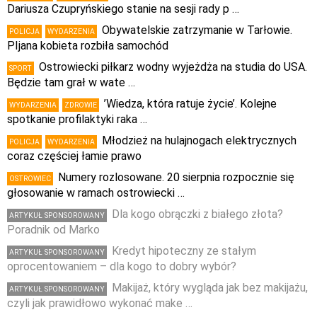
Dariusza Czupryńskiego stanie na sesji rady p …
Obywatelskie zatrzymanie w Tarłowie.
POLICJA
WYDARZENIA
PIjana kobieta rozbiła samochód
Ostrowiecki piłkarz wodny wyjeżdża na studia do USA.
SPORT
Będzie tam grał w wate …
’Wiedza, która ratuje życie’. Kolejne
WYDARZENIA
ZDROWIE
spotkanie profilaktyki raka …
Młodzież na hulajnogach elektrycznych
POLICJA
WYDARZENIA
coraz częściej łamie prawo
Numery rozlosowane. 20 sierpnia rozpocznie się
OSTROWIEC
głosowanie w ramach ostrowiecki …
Dla kogo obrączki z białego złota?
ARTYKUŁ SPONSOROWANY
Poradnik od Marko
Kredyt hipoteczny ze stałym
ARTYKUŁ SPONSOROWANY
oprocentowaniem – dla kogo to dobry wybór?
Makijaż, który wygląda jak bez makijażu,
ARTYKUŁ SPONSOROWANY
czyli jak prawidłowo wykonać make …