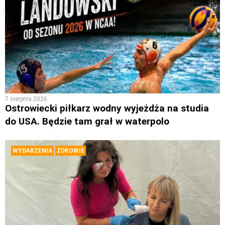
7 sierpnia 2026
Ostrowiecki piłkarz wodny wyjeżdża na studia
do USA. Będzie tam grał w waterpolo
WYDARZENIA
ZDROWIE