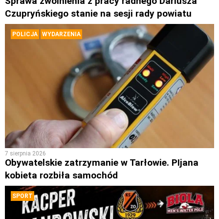
Sprawa zwolnienia z pracy radnego Dariusza
Czupryńskiego stanie na sesji rady powiatu
POLICJA
WYDARZENIA
7 sierpnia 2026
Obywatelskie zatrzymanie w Tarłowie. PIjana
kobieta rozbiła samochód
SPORT