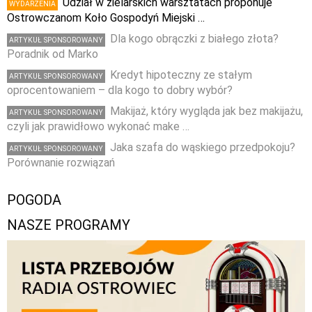
Udział w zielarskich warsztatach proponuje
WYDARZENIA
Ostrowczanom Koło Gospodyń Miejski …
Dla kogo obrączki z białego złota?
ARTYKUŁ SPONSOROWANY
Poradnik od Marko
Kredyt hipoteczny ze stałym
ARTYKUŁ SPONSOROWANY
oprocentowaniem – dla kogo to dobry wybór?
Makijaż, który wygląda jak bez makijażu,
ARTYKUŁ SPONSOROWANY
czyli jak prawidłowo wykonać make …
Jaka szafa do wąskiego przedpokoju?
ARTYKUŁ SPONSOROWANY
Porównanie rozwiązań
POGODA
NASZE PROGRAMY