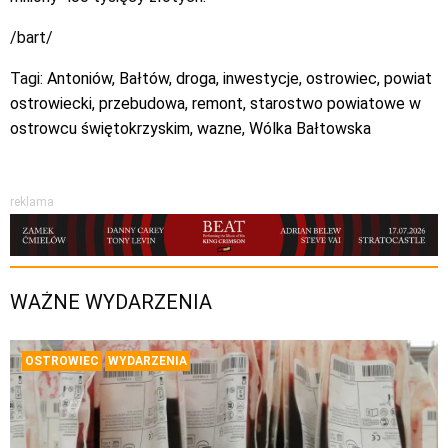
/bart/
Tagi:
Antoniów
,
Bałtów
,
droga
,
inwestycje
,
ostrowiec
,
powiat
ostrowiecki
,
przebudowa
,
remont
,
starostwo powiatowe w
ostrowcu świętokrzyskim
,
wazne
,
Wólka Bałtowska
reklama
WAŻNE WYDARZENIA
OSTROWIEC
WYDARZENIA