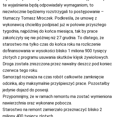
te wyjaśnienia będą odpowiadały wymaganiom, to
niezwłocznie będziemy rozstrzygali to postępowanie –
tłumaczy Tomasz Mroczek. Podkreśla, że umowę z
wykonawcą chcieliby podpisać już w połowie przyszłego
tygodnia, najpóźniej do końca miesiąca, tak by prace
zakończyły się nie później niż 27 grudnia. To dlatego, że
starostwo ma tylko czas do końca roku na rozliczenie
dofinansowania w wysokości blisko 1 miliona 900 tysięcy
złotych z programu usuwania skutków klęsk żywiołowych.
Droga została zniszczona przez nawalny deszcz pod koniec
czerwca tego roku.
Samorząd rozważa na czas robót całkowite zamknięcie
odcinka, aby maksymalnie przyśpieszyć prace. Pozostałby
jedynie dojazd do posesji.
Przypomnijmy, że w ramach remontu ma zostać wymieniona
nawierzchnia oraz wykonane pobocza.
Starostwo na remont zamierzało przeznaczyć blisko 2
miliony 400 tysięcy złotych.