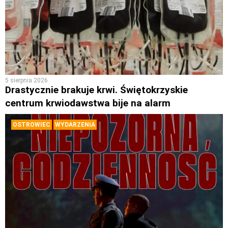
5 sierpnia 2026
Drastycznie brakuje krwi. Świętokrzyskie
centrum krwiodawstwa bije na alarm
OSTROWIEC
WYDARZENIA