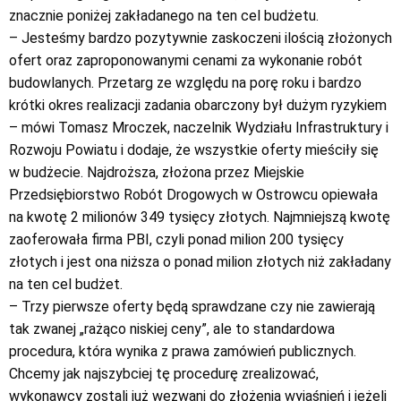
znacznie poniżej zakładanego na ten cel budżetu.
– Jesteśmy bardzo pozytywnie zaskoczeni ilością złożonych
ofert oraz zaproponowanymi cenami za wykonanie robót
budowlanych. Przetarg ze względu na porę roku i bardzo
krótki okres realizacji zadania obarczony był dużym ryzykiem
– mówi Tomasz Mroczek, naczelnik Wydziału Infrastruktury i
Rozwoju Powiatu i dodaje, że wszystkie oferty mieściły się
w budżecie. Najdroższa, złożona przez Miejskie
Przedsiębiorstwo Robót Drogowych w Ostrowcu opiewała
na kwotę 2 milionów 349 tysięcy złotych. Najmniejszą kwotę
zaoferowała firma PBI, czyli ponad milion 200 tysięcy
złotych i jest ona niższa o ponad milion złotych niż zakładany
na ten cel budżet.
– Trzy pierwsze oferty będą sprawdzane czy nie zawierają
tak zwanej „rażąco niskiej ceny”, ale to standardowa
procedura, która wynika z prawa zamówień publicznych.
Chcemy jak najszybciej tę procedurę zrealizować,
wykonawcy zostali już wezwani do złożenia wyjaśnień i jeżeli