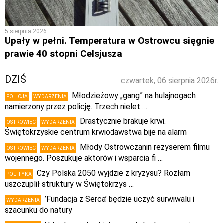
5 sierpnia 2026
Upały w pełni. Temperatura w Ostrowcu sięgnie
prawie 40 stopni Celsjusza
DZIŚ
czwartek, 06 sierpnia 2026r.
Młodzieżowy „gang” na hulajnogach
POLICJA
WYDARZENIA
namierzony przez policję. Trzech nielet …
Drastycznie brakuje krwi.
OSTROWIEC
WYDARZENIA
Świętokrzyskie centrum krwiodawstwa bije na alarm
Młody Ostrowczanin reżyserem filmu
OSTROWIEC
WYDARZENIA
wojennego. Poszukuje aktorów i wsparcia fi …
Czy Polska 2050 wyjdzie z kryzysu? Rozłam
POLITYKA
uszczuplił struktury w Świętokrzys …
’Fundacja z Serca’ będzie uczyć surwiwalu i
WYDARZENIA
szacunku do natury