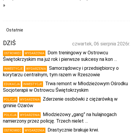
»
Ostatnie
DZIŚ
czwartek, 06 sierpnia 2026r.
Dom treningowy w Ostrowcu
OSTROWIEC
WYDARZENIA
Świętokrzyskim ma już rok i pierwsze sukcesy na kon …
Samorządowcy i przedsiębiorcy o
INWESTYCJE
WYDARZENIA
korytarzu centralnym, tym razem w Rzeszowie
Trwa remont w Młodzieżowym Ośrodku
EDUKACJA
INWESTYCJE
Socjoterapii w Ostrowcu Świętokrzyskim
Zderzenie osobówki z ciężarówką w
POLICJA
WYDARZENIA
gminie Ożarów
Młodzieżowy „gang” na hulajnogach
POLICJA
WYDARZENIA
namierzony przez policję. Trzech nielet …
Drastycznie brakuje krwi.
OSTROWIEC
WYDARZENIA