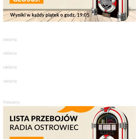
reklama
reklama
reklama
reklama
Polecamy