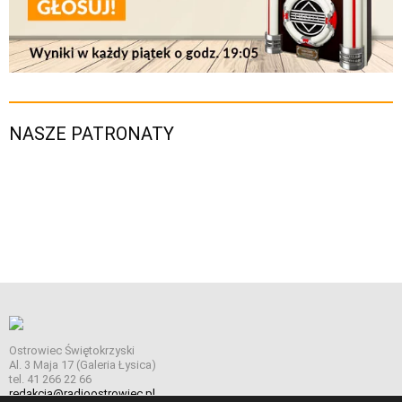
NASZE PATRONATY
Ostrowiec Świętokrzyski
Al. 3 Maja 17 (Galeria Łysica)
tel. 41 266 22 66
redakcja@radioostrowiec.pl