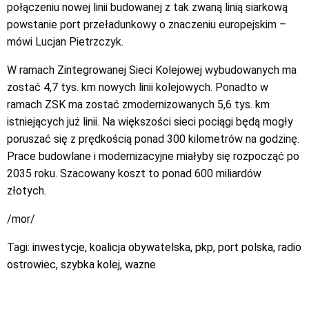
połączeniu nowej linii budowanej z tak zwaną linią siarkową
powstanie port przeładunkowy o znaczeniu europejskim –
mówi Lucjan Pietrzczyk.
W ramach Zintegrowanej Sieci Kolejowej wybudowanych ma
zostać 4,7 tys. km nowych linii kolejowych. Ponadto w
ramach ZSK ma zostać zmodernizowanych 5,6 tys. km
istniejących już linii. Na większości sieci pociągi będą mogły
poruszać się z prędkością ponad 300 kilometrów na godzinę.
Prace budowlane i modernizacyjne miałyby się rozpocząć po
2035 roku. Szacowany koszt to ponad 600 miliardów
złotych.
/mor/
Tagi:
inwestycje
,
koalicja obywatelska
,
pkp
,
port polska
,
radio
ostrowiec
,
szybka kolej
,
wazne