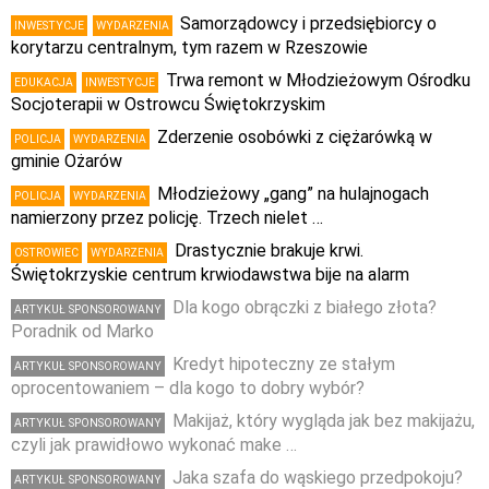
Samorządowcy i przedsiębiorcy o
INWESTYCJE
WYDARZENIA
korytarzu centralnym, tym razem w Rzeszowie
Trwa remont w Młodzieżowym Ośrodku
EDUKACJA
INWESTYCJE
Socjoterapii w Ostrowcu Świętokrzyskim
Zderzenie osobówki z ciężarówką w
POLICJA
WYDARZENIA
gminie Ożarów
Młodzieżowy „gang” na hulajnogach
POLICJA
WYDARZENIA
namierzony przez policję. Trzech nielet …
Drastycznie brakuje krwi.
OSTROWIEC
WYDARZENIA
Świętokrzyskie centrum krwiodawstwa bije na alarm
Dla kogo obrączki z białego złota?
ARTYKUŁ SPONSOROWANY
Poradnik od Marko
Kredyt hipoteczny ze stałym
ARTYKUŁ SPONSOROWANY
oprocentowaniem – dla kogo to dobry wybór?
Makijaż, który wygląda jak bez makijażu,
ARTYKUŁ SPONSOROWANY
czyli jak prawidłowo wykonać make …
Jaka szafa do wąskiego przedpokoju?
ARTYKUŁ SPONSOROWANY