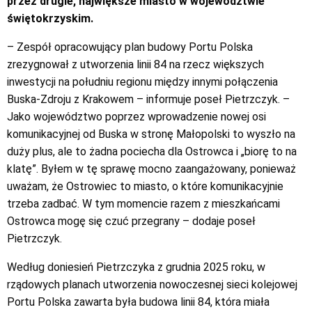
przez drugie, największe miasto w województwie
świętokrzyskim.
– Zespół opracowujący plan budowy Portu Polska
zrezygnował z utworzenia linii 84 na rzecz większych
inwestycji na południu regionu między innymi połączenia
Buska-Zdroju z Krakowem – informuje poseł Pietrzczyk. –
Jako województwo poprzez wprowadzenie nowej osi
komunikacyjnej od Buska w stronę Małopolski to wyszło na
duży plus, ale to żadna pociecha dla Ostrowca i „biorę to na
klatę”. Byłem w tę sprawę mocno zaangażowany, ponieważ
uważam, że Ostrowiec to miasto, o które komunikacyjnie
trzeba zadbać. W tym momencie razem z mieszkańcami
Ostrowca mogę się czuć przegrany – dodaje poseł
Pietrzczyk.
Według doniesień Pietrzczyka z grudnia 2025 roku, w
rządowych planach utworzenia nowoczesnej sieci kolejowej
Portu Polska zawarta była budowa linii 84, która miała