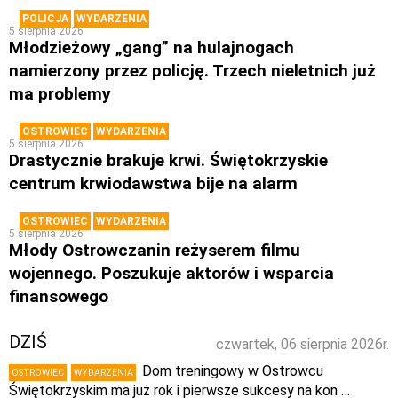
POLICJA
WYDARZENIA
5 sierpnia 2026
Młodzieżowy „gang” na hulajnogach
namierzony przez policję. Trzech nieletnich już
ma problemy
OSTROWIEC
WYDARZENIA
5 sierpnia 2026
Drastycznie brakuje krwi. Świętokrzyskie
centrum krwiodawstwa bije na alarm
OSTROWIEC
WYDARZENIA
5 sierpnia 2026
Młody Ostrowczanin reżyserem filmu
wojennego. Poszukuje aktorów i wsparcia
finansowego
DZIŚ
czwartek, 06 sierpnia 2026r.
Dom treningowy w Ostrowcu
OSTROWIEC
WYDARZENIA
Świętokrzyskim ma już rok i pierwsze sukcesy na kon …