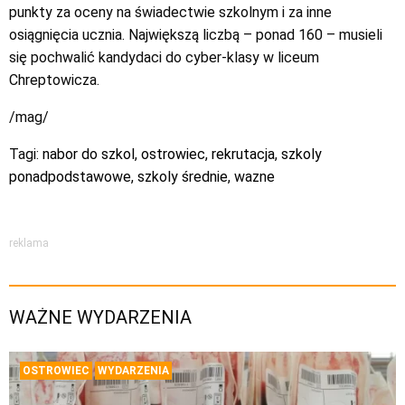
punkty za oceny na świadectwie szkolnym i za inne
osiągnięcia ucznia. Największą liczbą – ponad 160 – musieli
się pochwalić kandydaci do cyber-klasy w liceum
Chreptowicza.
/mag/
Tagi:
nabor do szkol
,
ostrowiec
,
rekrutacja
,
szkoly
ponadpodstawowe
,
szkoly średnie
,
wazne
reklama
WAŻNE WYDARZENIA
OSTROWIEC
WYDARZENIA