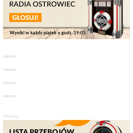
reklama
reklama
reklama
reklama
Polecamy