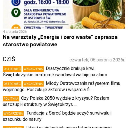
4 sierpnia 2026
Na warsztaty „Energia i zero waste” zaprasza
starostwo powiatowe
DZIŚ
czwartek, 06 sierpnia 2026r.
Drastycznie brakuje krwi.
OSTROWIEC
WYDARZENIA
Świętokrzyskie centrum krwiodawstwa bije na alarm
Młody Ostrowczanin reżyserem filmu
OSTROWIEC
WYDARZENIA
wojennego. Poszukuje aktorów i wsparcia fi …
Czy Polska 2050 wyjdzie z kryzysu? Rozłam
POLITYKA
uszczuplił struktury w Świętokrzys …
’Fundacja z Serca’ będzie uczyć surwiwalu i
WYDARZENIA
szacunku do natury
Udział w zielarskich warsztatach proponuje