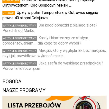
WYDARZENIA
Ostrowczanom Koło Gospodyń Miejski …
Upały w pełni. Temperatura w Ostrowcu sięgnie
ZDROWIE
prawie 40 stopni Celsjusza
Dla kogo obrączki z białego złota?
ARTYKUŁ SPONSOROWANY
Poradnik od Marko
Kredyt hipoteczny ze stałym
ARTYKUŁ SPONSOROWANY
oprocentowaniem – dla kogo to dobry wybór?
Makijaż, który wygląda jak bez makijażu,
ARTYKUŁ SPONSOROWANY
czyli jak prawidłowo wykonać make …
Jaka szafa do wąskiego przedpokoju?
ARTYKUŁ SPONSOROWANY
Porównanie rozwiązań
POGODA
NASZE PROGRAMY