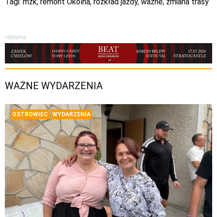
Tagi:
mzk
,
remont Okólna
,
rozkład jazdy
,
wazne
,
zmiana trasy
reklama
WAŻNE WYDARZENIA
OSTROWIEC
WYDARZENIA