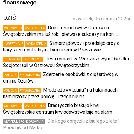
finansowego
DZIŚ
czwartek, 06 sierpnia 2026r.
Dom treningowy w Ostrowcu
OSTROWIEC
WYDARZENIA
Świętokrzyskim ma już rok i pierwsze sukcesy na kon …
Samorządowcy i przedsiębiorcy o
INWESTYCJE
WYDARZENIA
korytarzu centralnym, tym razem w Rzeszowie
Trwa remont w Młodzieżowym Ośrodku
EDUKACJA
INWESTYCJE
Socjoterapii w Ostrowcu Świętokrzyskim
Zderzenie osobówki z ciężarówką w
POLICJA
WYDARZENIA
gminie Ożarów
Młodzieżowy „gang” na hulajnogach
POLICJA
WYDARZENIA
namierzony przez policję. Trzech nielet …
Drastycznie brakuje krwi.
OSTROWIEC
WYDARZENIA
Świętokrzyskie centrum krwiodawstwa bije na alarm
Dla kogo obrączki z białego złota?
ARTYKUŁ SPONSOROWANY
Poradnik od Marko