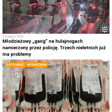
5 sierpnia 2026
Młodzieżowy „gang” na hulajnogach
namierzony przez policję. Trzech nieletnich już
ma problemy
OSTROWIEC
WYDARZENIA