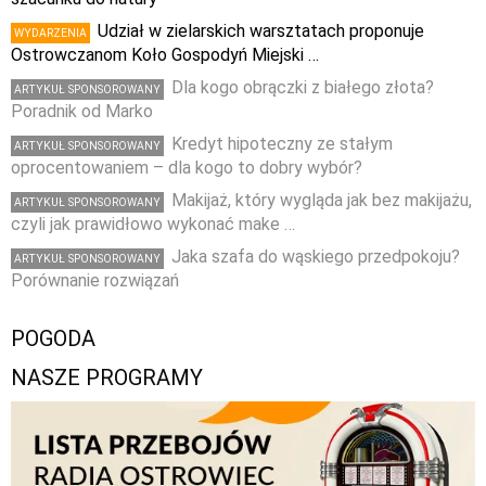
Udział w zielarskich warsztatach proponuje
WYDARZENIA
Ostrowczanom Koło Gospodyń Miejski …
Dla kogo obrączki z białego złota?
ARTYKUŁ SPONSOROWANY
Poradnik od Marko
Kredyt hipoteczny ze stałym
ARTYKUŁ SPONSOROWANY
oprocentowaniem – dla kogo to dobry wybór?
Makijaż, który wygląda jak bez makijażu,
ARTYKUŁ SPONSOROWANY
czyli jak prawidłowo wykonać make …
Jaka szafa do wąskiego przedpokoju?
ARTYKUŁ SPONSOROWANY
Porównanie rozwiązań
POGODA
NASZE PROGRAMY