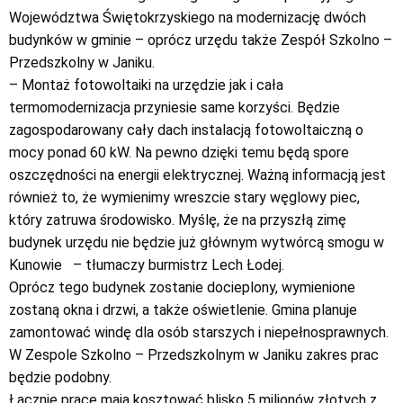
Województwa Świętokrzyskiego na modernizację dwóch
budynków w gminie – oprócz urzędu także Zespół Szkolno –
Przedszkolny w Janiku.
– Montaż fotowoltaiki na urzędzie jak i cała
termomodernizacja przyniesie same korzyści. Będzie
zagospodarowany cały dach instalacją fotowoltaiczną o
mocy ponad 60 kW. Na pewno dzięki temu będą spore
oszczędności na energii elektrycznej. Ważną informacją jest
również to, że wymienimy wreszcie stary węglowy piec,
który zatruwa środowisko. Myślę, że na przyszłą zimę
budynek urzędu nie będzie już głównym wytwórcą smogu w
Kunowie – tłumaczy burmistrz Lech Łodej.
Oprócz tego budynek zostanie docieplony, wymienione
zostaną okna i drzwi, a także oświetlenie. Gmina planuje
zamontować windę dla osób starszych i niepełnosprawnych.
W Zespole Szkolno – Przedszkolnym w Janiku zakres prac
będzie podobny.
Łącznie prace mają kosztować blisko 5 milionów złotych z