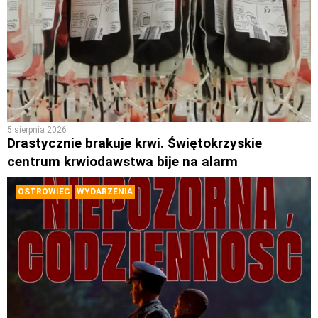
5 sierpnia 2026
Drastycznie brakuje krwi. Świętokrzyskie
centrum krwiodawstwa bije na alarm
OSTROWIEC
WYDARZENIA