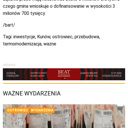
czego gmina wnioskuje o dofinansowanie w wysokości 3
milionów 700 tysięcy.
/bart/
Tagi:
inwestycje
,
Kunów
,
ostrowiec
,
przebudowa
,
termomodernizacja
,
wazne
reklama
WAŻNE WYDARZENIA
OSTROWIEC
WYDARZENIA