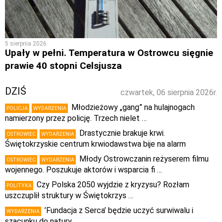
5 sierpnia 2026
Upały w pełni. Temperatura w Ostrowcu sięgnie
prawie 40 stopni Celsjusza
DZIŚ
czwartek, 06 sierpnia 2026r.
Młodzieżowy „gang” na hulajnogach
POLICJA
WYDARZENIA
namierzony przez policję. Trzech nielet …
Drastycznie brakuje krwi.
OSTROWIEC
WYDARZENIA
Świętokrzyskie centrum krwiodawstwa bije na alarm
Młody Ostrowczanin reżyserem filmu
OSTROWIEC
WYDARZENIA
wojennego. Poszukuje aktorów i wsparcia fi …
Czy Polska 2050 wyjdzie z kryzysu? Rozłam
POLITYKA
uszczuplił struktury w Świętokrzys …
’Fundacja z Serca’ będzie uczyć surwiwalu i
WYDARZENIA
szacunku do natury